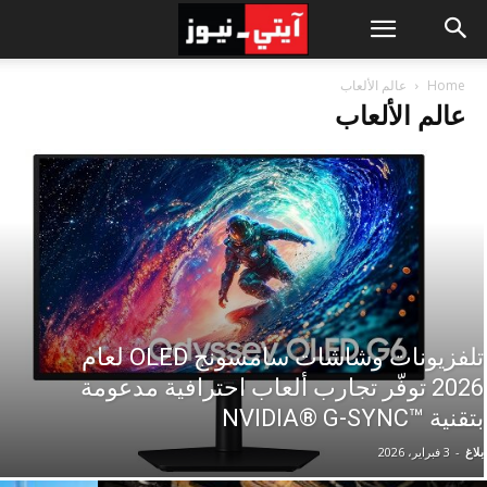
Home
عالم الألعاب
عالم الألعاب
تلفزيونات وشاشات سامسونج OLED لعام
2026 توفّر تجارب ألعاب احترافية مدعومة
بتقنية ™NVIDIA® G-SYNC
بلاغ
-
3 فبراير، 2026