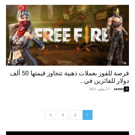
فرصة للفوز بعملات ذهبية تتجاوز قيمتها 50 ألف
دولار للفائزين في...
samir
-
27 يوليو، 2021
0
3
2
1
مشغل