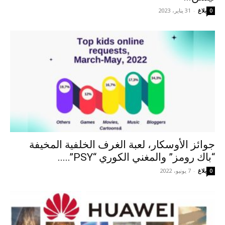
بلاغ
-
31 يناير، 2023
0
جوائز الأوسكار، لعبة الغرف الخلفية المخيفة
“باك رومز” والمغني الكوري “PSY”.....
بلاغ
-
7 يونيو، 2022
0