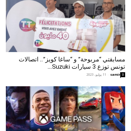
مسابقتي “مربوحة” و “ساغا كويز”.. اتصالات
تونس توزع 3 سيارات Suzuki...
samir
-
11 يوليو، 2023
0