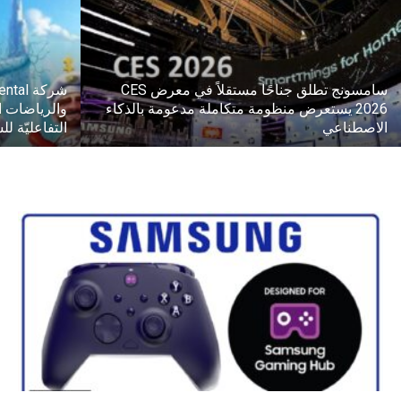
سامسونج تطلق جناحًا مستقلاً في معرض CES
2026 يستعرض منظومة متكاملة مدعومة بالذكاء
والرياضات ا
الاصطناعي
التفاعليّة للسلام