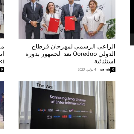
الراعي الرسمي لمهرجان قرطاج
مس
الدولي Ooredoo تعد الجمهور بدورة
استثنائية
...
samir
-
4 يوليو، 2023
0
0