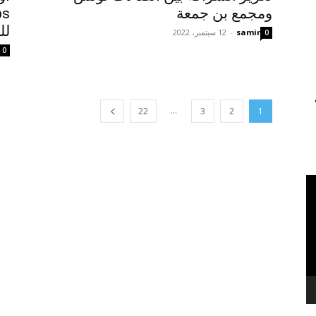
ومجمع بن جمعة
لل
samir
-
12 سبتمبر، 2022
0
0
...
22
3
2
1