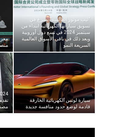
“ليب موتور العالمية” تشرع في
تسويق سياراتها الكهربائية ابتداء من
سبتمبر 2024 في تسع دول أوروبية
وبعد ذلك في باقي الأسواق العالمية
السريعة النمو
منصة
سيارة لوتس الكهربائية الخارقة
قادمة لوضع حدود منافسة جديدة
مصنع
مشغل