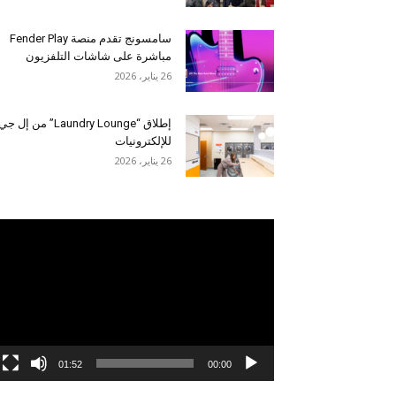
سامسونج تقدم منصة Fender Play
مباشرة على شاشات التلفزيون
26 يناير، 2026
إطلاق “Laundry Lounge” من إل جي
للإلكترونيات
26 يناير، 2026
مشغل
الفيديو
01:52
00:00