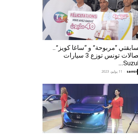
ابقتي “مربوحة” و “ساغا كويز”..
اتصالات تونس توزع 3 سيارات
Suzuki
samir
-
11 يوليو، 2023