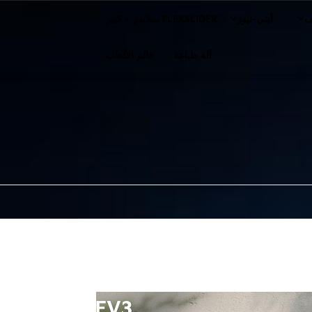
ف
آيتي-نيوز
FLEXSLIDER سلايدر – كبير
آلة طباعة
عالم الألعاب