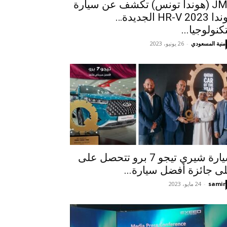
JMC (هوندا تونس) تكشف عن سيارة
هوندا HR-V 2023 الجديدة…
تكنولوجيا...
منية المسعودي
-
26 يونيو، 2023
سيارة شيري تيجو 7 برو تتحصل على
ى جائزة أفضل سيارة...
samir
-
24 مايو، 2023