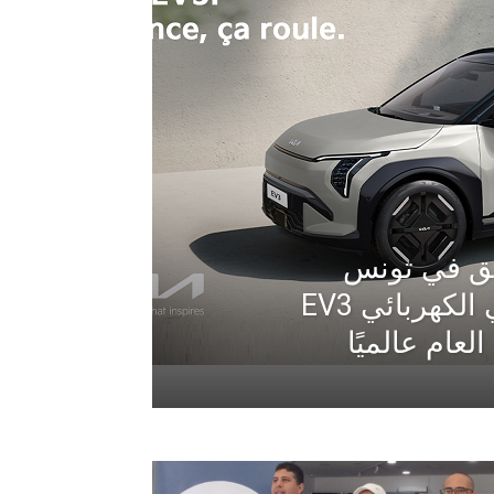
لق في تونس
سيارة الـدفع الرباعي الكهربائي EV3
لعام عالميًا