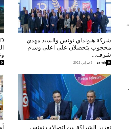
ت
شركة هيونداي تونس والسيد مهدي
محجوب يتحصلان على اعلى وسام
شرف...
وتلتق
samir
-
9 فبراير، 2023
0
0
تعزيز الشراكة بين اتصالات تونس
أو