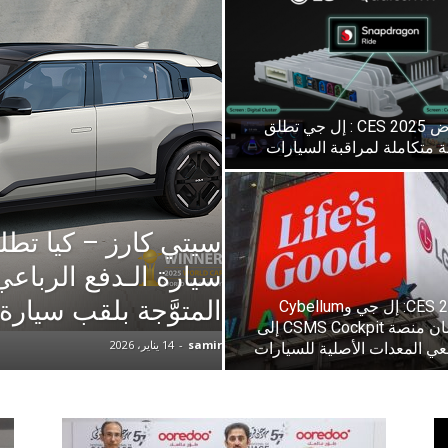
News
معرض CES 2025 : إل جي تطلق
 متكاملة لمراقبة السيارات
(arabic)
سيتي كارز – كيا تط
المتوَّجة بلقب سيارة ا
CES 2024: إل جي وCybellum
تقدمان منصة CSMS Cockpit إلى
samir
-
14 يناير، 2026
ي المعدات الأصلية للسيارات