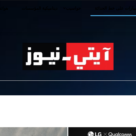
ارات على خط الحداثة
حواسيب
ديناميكية المؤسسات
هوات
iT-