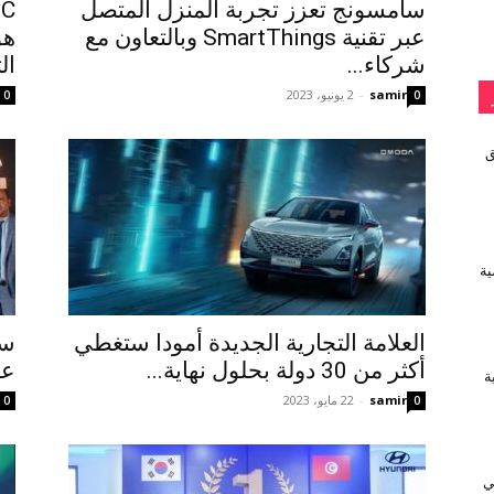
سامسونج تعزز تجربة المنزل المتصل
عبر تقنية SmartThings وبالتعاون مع
شركاء...
ال
samir
-
2 يونيو، 2023
0
0
vivo تطلق
ية
العلامة التجارية الجديدة أمودا ستغطي
أكثر من 30 دولة بحلول نهاية...
عل
يفية
samir
-
22 مايو، 2023
0
0
ي