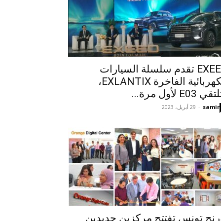
EXEED تقدم سلسلة السيارات
الكهربائية الفاخرة EXLANTIX،
ي E03 لأول مرة...
samir
-
29 أبريل، 2023
رنج تونس تفتتح مركزين جديدين