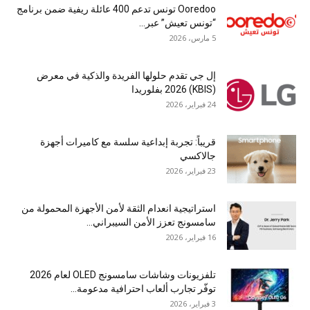
Ooredoo تونس تدعم 400 عائلة ريفية ضمن برنامج
“تونس تعيش” عبر...
5 مارس، 2026
إل جي تقدم حلولها الفريدة والذكية في معرض
(KBIS) 2026 بفلوريدا
24 فبراير، 2026
قريباً: تجربة إبداعية سلسة مع كاميرات أجهزة
جالاكسي
23 فبراير، 2026
استراتيجية انعدام الثقة لأمن الأجهزة المحمولة من
سامسونج تعزز الأمن السيبراني...
16 فبراير، 2026
تلفزيونات وشاشات سامسونج OLED لعام 2026
توفّر تجارب ألعاب احترافية مدعومة...
3 فبراير، 2026