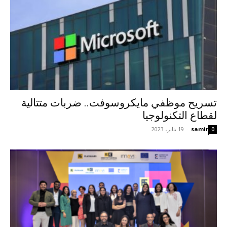
تسريح موظفي مايكروسوفت.. ضربات متتالية
لقطاع التكنولوجيا
samir
-
19 يناير، 2023
0