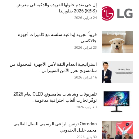
إل جي تقدم حلولها الفريدة والذكية في معرض
(KBIS) 2026 بفلوريدا
24 فبراير، 2026
قريباً: تجربة إبداعية سلسة مع كاميرات أجهزة
جالاكسي
23 فبراير، 2026
استراتيجية انعدام الثقة لأمن الأجهزة المحمولة من
سامسونج تعزز الأمن السيبراني...
16 فبراير، 2026
تلفزيونات وشاشات سامسونج OLED لعام 2026
توفّر تجارب ألعاب احترافية مدعومة...
3 فبراير، 2026
Ooredoo تونس الراعي الرسمي للبطل العالمي
محمد خليل الجندوبي
30 يناير، 2026