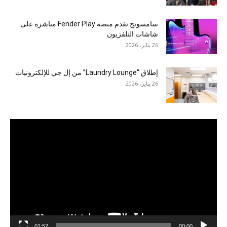
سامسونج تقدم منصة Fender Play مباشرة على
شاشات التلفزيون
26 يناير، 2026
إطلاق “Laundry Lounge” من إل جي للإلكترونيات
26 يناير، 2026
مشغل
الفيديو
01:52
00:00