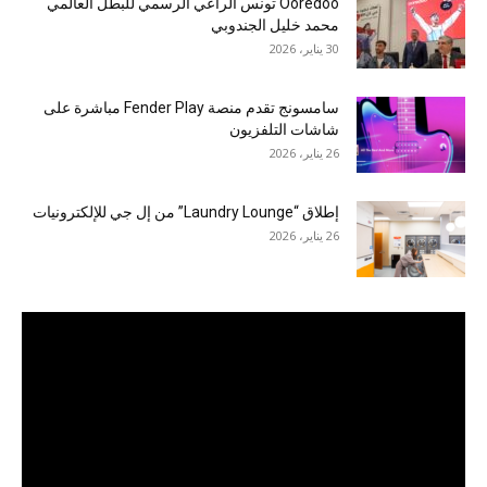
Ooredoo تونس الراعي الرسمي للبطل العالمي
محمد خليل الجندوبي
30 يناير، 2026
سامسونج تقدم منصة Fender Play مباشرة على
شاشات التلفزيون
26 يناير، 2026
إطلاق “Laundry Lounge” من إل جي للإلكترونيات
26 يناير، 2026
مشغل
الفيديو