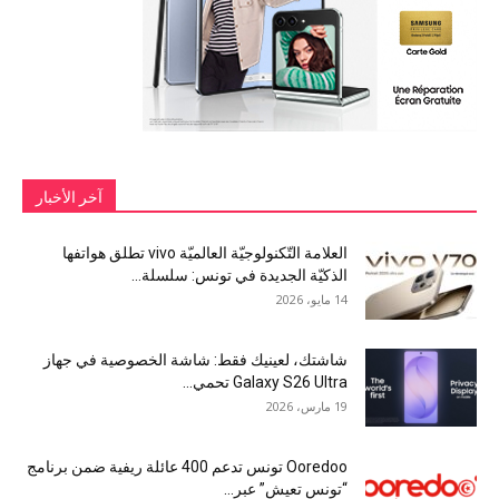
آخر الأخبار
العلامة التّكنولوجيّة العالميّة vivo تطلق هواتفها
الذكيّة الجديدة في تونس: سلسلة...
14 مايو، 2026
شاشتك، لعينيك فقط: شاشة الخصوصية في جهاز
Galaxy S26 Ultra تحمي...
19 مارس، 2026
Ooredoo تونس تدعم 400 عائلة ريفية ضمن برنامج
“تونس تعيش” عبر...