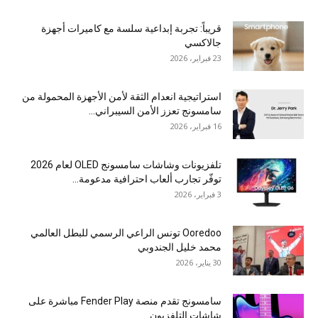
قريباً: تجربة إبداعية سلسة مع كاميرات أجهزة
جالاكسي
23 فبراير، 2026
استراتيجية انعدام الثقة لأمن الأجهزة المحمولة من
سامسونج تعزز الأمن السيبراني...
16 فبراير، 2026
تلفزيونات وشاشات سامسونج OLED لعام 2026
توفّر تجارب ألعاب احترافية مدعومة...
3 فبراير، 2026
Ooredoo تونس الراعي الرسمي للبطل العالمي
محمد خليل الجندوبي
30 يناير، 2026
سامسونج تقدم منصة Fender Play مباشرة على
شاشات التلفزيون