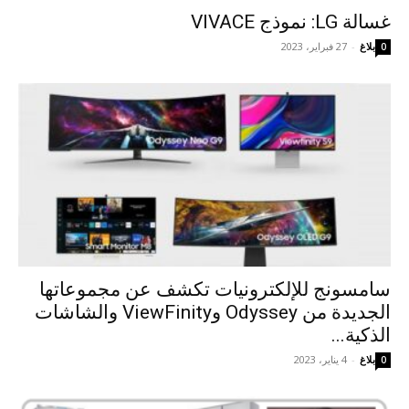
غسالة LG: نموذج VIVACE
بلاغ
-
27 فبراير، 2023
0
سامسونج للإلكترونيات تكشف عن مجموعاتها
الجديدة من Odyssey وViewFinity والشاشات
الذكية...
بلاغ
-
4 يناير، 2023
0