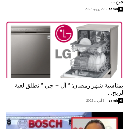
من...
samir
-
27 يونيو، 2022
0
بمناسبة شهر رمضان: ” آل – جي ” تطلق لعبة
لربح...
samir
-
8 أبريل، 2022
0