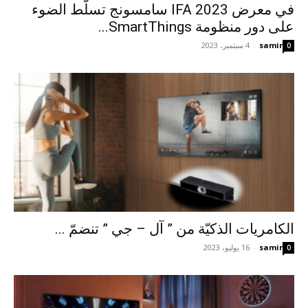
في معرض IFA 2023 سامسونج تسلّط الضوء
على دور منظومة SmartThings...
samir
-
4 سبتمبر، 2023
0
الكامريات الذكيّة من ” آل – جي ” تنضمّ ...
samir
-
16 يوليو، 2023
0