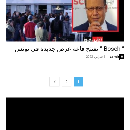
” Bosch ” تفتتح قاعة عرض جديدة في تونس
samir
-
6 فبراير، 2022
0
2
1
مشغل
الفيديو