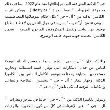
جي ” الذكية المتوافقة التي تم إطلاقها منذ عام 2022 بما في ذلك
مجموعة تلفزيونات ” نمط الحياة ” (ifestyle ). ويمكن تثبيت
الكاميرا الذكية من ” آل – جي ” بكل إحكام بموصلاتها المغناطيسية
. وهي تندمج أو ّ تذوب ” بسرية في جهاز التلفزيون لإعطاء انطباع
بوجود جهاز واحد. وبفضل الميكروفون المزدوج المدمج تضمن
الكاميرا الجديدة جودة صوت فائقة الوضوح.
وللتذكير فإن ” آل – جي ” تلتزم دائما بتحسين الحياة اليومية
للناس من خلال الابتكارات التي توفّر قيمة استثنائية وتجارب
مستخدمين متباينة ومختلفة. ويقوم التكامل السلس بين الكاميرا
الذكيّة وجهاز تلفاز ” آل – جي ” بتحسين الملاءمة والتفاعل
وإمكانيات الترفيه لمالكي تلفاز ” آل – جي “.
وتتوفر الكاميرا الذكية من ” آل – جي ” حاليا في متاجر ومغازات ”
آل – جي
” عبر الإنترنات في كلّ من كوريا الجنوبية والولايات