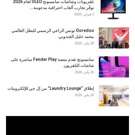
تلفزيونات وشاشات سامسونج OLED لعام 2026
توفّر تجارب ألعاب احترافية مدعومة...
3 فبراير، 2026
Ooredoo تونس الراعي الرسمي للبطل العالمي
محمد خليل الجندوبي
30 يناير، 2026
سامسونج تقدم منصة Fender Play مباشرة على
شاشات التلفزيون
26 يناير، 2026
إطلاق “Laundry Lounge” من إل جي للإلكترونيات
26 يناير، 2026
مشغل
الفيديو