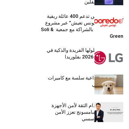
من أعين المتطفلين
Ooredoo تونس تدعم 400 عائلة ريفية
ضمن برنامج “تونس تعيش” عبر مشروع
تنموي مستدام بالشراكة مع جمعية Soli &
Green
إل جي تقدم حلولها الفريدة والذكية في
معرض (KBIS) 2026 بفلوريدا
قريباً: تجربة إبداعية سلسة مع كاميرات
أجهزة جالاكسي
استراتيجية انعدام الثقة لأمن الأجهزة
المحمولة من سامسونج تعزز الأمن
السيبراني المؤسسي