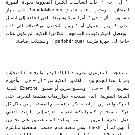
” آل – جي ” ذات الشاشات الكبيرة المعروفة بجودة الصورة
الممتازة. ويعتبر إعداد تطبيق RemoteMeeting على جهاز
تلفزيون ” آل – جي ” أمرا سهلا وسريعا ويلغي الحاجة إلى اتصال
على كمبيوتر محمول أو كمبيوتر شخصي. وبالإضافة إلى ذلك
وبفضل الميكروفونات المدمجة للكاميرا الذكية لن تكون هناك
حاجة إلى أجهزة طرفية (périphérique ) أو مكمّلات إضافية.
وسيعجب المغرمون بتطبيقات اللياقة البدنية والرفاهة ( الصحيّة )
بمزايا هذا الجمع بين الكاميرا الذكية من ” آل – جي ” وأجهزة
تلفزيون ” آل – جي “. وسيتبع تمرين أو تطبيق Exercite للياقة
البدنية المنزلية الذي يستخدم خوارزميات متقدمة للتعرف على
الحركة والتمارين الرياضية بكل بدقة جسم المستخدم من خلال كل
حركة باستخدام كاميرا ذكية لتقديم العودة إلى الوقت الفعلي
حول تقنية التمرين … مما يساعد المستخدمين على تحسين
أدائهم. كما أن FlexIt وهي منصة تقدم حصصا شخصيّة مباشرة