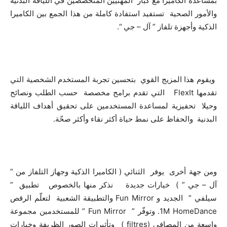
بمساعدة الكاميرا مع كبار المهنيين المتخصصين في اللياقة البدنية
والأمور الصحية تستفيد استفادة كاملة من هذا الجمع بين الكاميرا
الذكية وأجهزة تلفاز ” آل – جي “.
ويقوم هذا المزيج القوي بتحسين تجربة المستخدم الشخصية التي
تقدمها FlexIt التي تقدم برامج مخصصة حسب الطلب ونصائح
وحيلا تحفيزية لمساعدة المستخدمين على تحقيق أهداف اللياقة
البدنية والحفاظ على نمط حياة أكثر نقاء وأكثر صحّة.
ومن جهة أخرى يوفر الثنائي ( الكاميرا الذكية وجهاز التلفاز من ”
آل – جي ” ) خيارات جديدة نذكر منها بالخصوص تطبيق ”
سيلفي ” الجديد و Fun Mirror والتطبيقة الشعبية لتعلّم الرقص
1M HomeDance. وتوفّر ” Fun Mirror ” للمستخدمين مجموعة
واسعة من المصافي (filtres ) وتأثيرات الصور الظريفة وخيارات