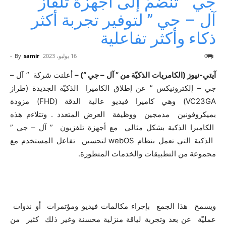
جي ” تنضمّ إلى أجهزة تلفاز ”
آل – جي ” لتوفير تجربة أكثر
ذكاء وأكثر تفاعلية
0
16 يوليو، 2023
samir
By
-
آيتي-نيوز (الكامريات الذكيّة من ” آل – جي “) –
أعلنت شركة ” آل –
جي – إلكترونيكس ” عن إطلاق الكاميرا الذكيّة الجديدة (طراز
VC23GA) وهي كاميرا فيديو عالية الدقة (FHD) مزودة
بميكروفونين مدمجين ووظيفة العرض المتعدد . وتتلاءم هذه
الكاميرا الذكية بشكل مثالي مع أجهزة تلفزيون ” آل – جي ”
الذكية التي تعمل بنظام webOS لتحسين تفاعل المستخدم مع
مجموعة من التطبيقات والخدمات المتطورة.
ويسمح هذا الجمع بإجراء مكالمات فيديو ومؤتمرات أو ندوات
عمليّة عن بعد وتجربة لياقة منزلية محسنة وغير ذلك كثير من