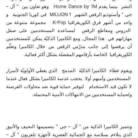
النشر بينما يقدم Home Dance by 1M وهو تعاون بين ” آل –
جي ” وأستوديو الرقص الشهير MILLION 1 في كوريا الجنوبية و
واحد من أشهر فرق الكوريغرافيا K-Pop مجموعة متنوعة من
الدروس ومقاطع الرقص لمساعدة المستخدمين على صقل
مهاراتهم في هذا المجال. ومع الكاميرا الذكيّة يمكن للمستخدمين
أن يرقصوا إلى جانب مدرّس الرقص من خلال الكاميرا وتعلّم
الكوريغرافيا الخاصة بأرقامهم المفضلة بشكل أكثر فعالية.
ويقوم غطاء الكاميرا الذكيّة المدمج الذي يعطي الأولويّة لأسرار
المستخدمين وأمنهم أولا بحجب عدسة الكاميرا بشكل فعال عندما
لا تكون قيد الاستخدام لتوفير حماية قوية ضد محاولات القرصنة
ولحماية المستخدمين من الانتهاكات الأمنية المحتملة.
وتتميز الكاميرا الذكية من ” آل – جي ” بتصميمها النحيف والأنيق
الذي يتلاءم بسلاسة مع الجمالية العصرية لأجهزة تلفزيون ” آل –