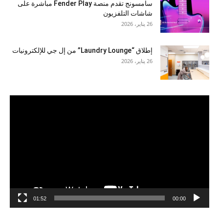
سامسونج تقدم منصة Fender Play مباشرة على
شاشات التلفزيون
26 يناير، 2026
إطلاق “Laundry Lounge” من إل جي للإلكترونيات
26 يناير، 2026
مشغل
الفيديو
01:52
00:00