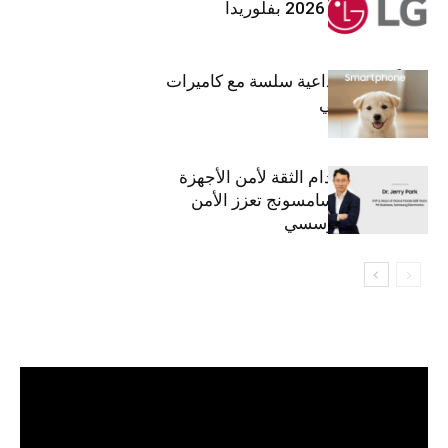
معرض (KBIS) 2026 بفلوريدا
قريباً: تجربة إبداعية سلسة مع كاميرات
أجهزة جالاكسي
استراتيجية انعدام الثقة لأمن الأجهزة
المحمولة من سامسونج تعزز الأمن
السيبراني المؤسسي
مشغل
الفيديو