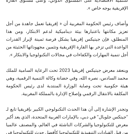
للتنمية الاقتصادية على المستوى الدولي، وعلى مستوى القارة
الإفريقية بوجه خاص ».
وأضاف رئيس الحكومة المغربية أن « إفريقيا تعمل جاهدة من أجل
تعزيز مكانتها باعتبارها بيئة ديناميكية لدعم الابتكار، ومن هذا
المنطلق، فإن جيتيكس إفريقيا يشكل فرصة ثمينة لإبراز القدرات
الواعدة التي تزخر بها القارة الإفريقية وتثمين مجهوداتها الحثيثة من
أجل تنمية المهارات والكفاءات في مجالات التكنولوجيا والابتكار ».
وينعقد معرض جيتيكس إفريقيا 2023 تحت الرعاية السامية للملك
محمد السادس، نصره الله، وفي حضانة وكالة التنمية الرقمية، وهي
هيئة حكومية تحت وصاية الوزارة المنتدبة لدى رئيس الحكومة
المكلفة بالانتقال الرقمي وإصلاح الإدارة بالمملكة المغربية.
وتجدر الإشارة إلى أن هذا الحدث التكنولوجي الكبير بإفريقيا تابع لـ
“جيتكس جلوبال” في دبي، بالإمارات العربية المتحدة، الذي يعد أكبر
معرض للتكنولوجيا والشركات الناشئة في العالم، والمصنف عالميا
من قبل القيادات التنفيذية للتكنولوجيا كأفضل حدث للتكنولوجيا في