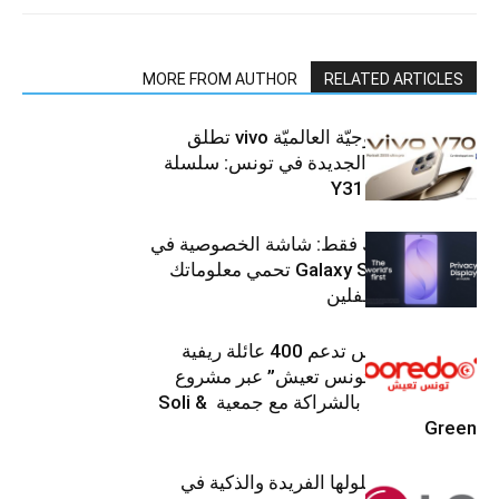
MORE FROM AUTHOR
RELATED ARTICLES
العلامة التّكنولوجيّة العالميّة vivo تطلق
هواتفها الذكيّة الجديدة في تونس: سلسلة
V70 وسلسلة Y31
شاشتك، لعينيك فقط: شاشة الخصوصية في
جهاز Galaxy S26 Ultra تحمي معلوماتك
من أعين المتطفلين
Ooredoo تونس تدعم 400 عائلة ريفية
ضمن برنامج “تونس تعيش” عبر مشروع
تنموي مستدام بالشراكة مع جمعية Soli &
Green
إل جي تقدم حلولها الفريدة والذكية في