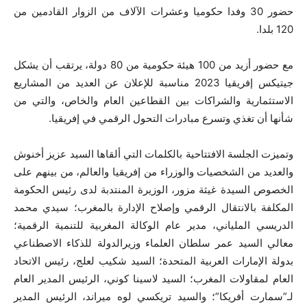
حضور 30 وفدا حكوميا وعشرات الآلاف من الزوار القادمين من
120 بلدا.
مع حضور أزيد من 100 هيئة حكومية من 80 دولة، يرتقب أن يشكل
جيتيكس إفريقيا 2023 مناسبة للإعلان عن العديد من المشاريع
الاستثمارية والشراكات بين القطاعين العام والخاص، والتي من
شأنها أن تغذي وتسرع مبادرات التحول الرقمي في إفريقيا.
وتميزت الجلسة الافتتاحية بالكلمات التي ألقاها السيد عزيز أخنوش
والعديد من الشخصيات والوزراء من إفريقيا والعالم، من بينهم على
الخصوص السيدة غيثة مزور، الوزيرة المنتدبة لدى رئيس الحكومة
المكلفة بالانتقال الرقمي وإصلاح الإدارة بالمغرب؛ سيدي محمد
الدريسي الملياني، مدير عام الوكالة المغربية للتنمية الرقمية؛
معالي السيد عمر سلطان العلماء وزيرالدولة للذكاء الاصطناعي
بدولة الإمارات العربية المتحدة؛ السيد شكيب لعلج، رئيس الاتحاد
العام لمقاولات المغرب؛ السيد لاسينا كوني، الرئيس المدير العام
لـ”سمارت أفريكا”؛ والسيد تريكسي لوه ميراند، الرئيس المدير