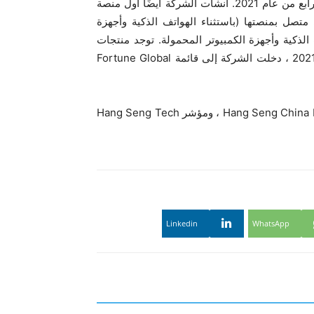
حيث شحنات الهواتف الذكية المرتبة الثالثة عالميًا في الربع الرابع من عام 2021. أنشأت الشركة أيضًا أول منصة
أكثر من 434 مليون جهاز ذكي متصل بمنصتها (باستثناء الهواتف الذكية وأجهزة
سمبر 2021 ، باستثناء الهواتف الذكية وأجهزة الكمبيوتر المحمولة. توجد منتجات
Xiaomi في أكثر من 100 دولة ومناطق العالم. في أغسطس 2021 ، دخلت الشركة إلى قائمة Fortune Global
Xiaomi هو جزء من مؤشر Hang Seng ، ومؤشر Hang Seng China Enterprises ، ومؤشر Hang Seng Tech
Linkedin
WhatsApp