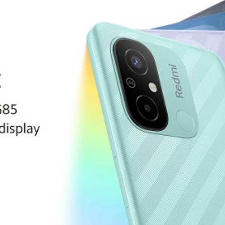
News
(arabic)