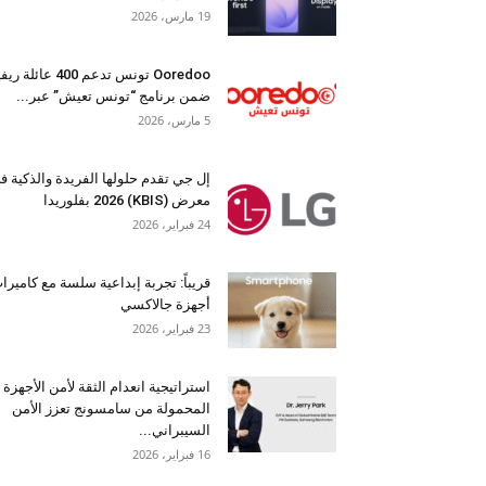
19 مارس، 2026
Ooredoo تونس تدعم 400 عائلة 
ضمن برنامج “تونس تعيش” عبر...
5 مارس، 2026
إل جي تقدم حلولها الفريدة والذكية ف
معرض (KBIS) 2026 بفلوريدا
24 فبراير، 2026
قريباً: تجربة إبداعية سلسة مع كاميرا
أجهزة جالاكسي
23 فبراير، 2026
استراتيجية انعدام الثقة لأمن الأجهزة
المحمولة من سامسونج تعزز الأمن
السيبراني...
16 فبراير، 2026