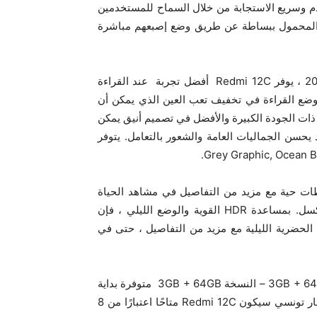
Redmi  بمستشعر بصمة متقدم وسريع الاستجابة من خلال السماح للمستخدمين
تف المحمول ببساطة عن طريق وضع إصبعهم مباشرة
من خلال شاشة +6.71HD بوصة كبيرة وتنسيقها الأنيق 20,6:9 ، يوفر Redmi 12C أفضل تجربة عند القراءة
 وضع القراءة في تخفيف تعب العين الذي يمكن أن
ذات الجودة الكبيرة والأفضل في تصميم أنيق يمكن
سن الجماليات العامة والشعور بالتعامل. يتوفر
Redmi قادر على التقاط لحظات حية مع مزيد من التفاصيل في مشاهد الحياة
اليومية بفضل الكاميرا الرئيسية التي تبلغ مساحتها 50 ميجابكسل. بمساعدة HDR القوية والوضع الليلي ، فإن
عية الحضرية الليلية مع مزيد من التفاصيل ، حتى في
يتوفر Redmi 12C في نسختين مختلفتين 3GB + 64GB ، 4GB + 128GB – النسخة 3GB + 64GB متوفرة بداية
من 499 دينار تونسي و النسخة 4GB + 128GB من 599 دينار تونسي سيكون Redmi 12C متاحًا اعتبارًا من 8