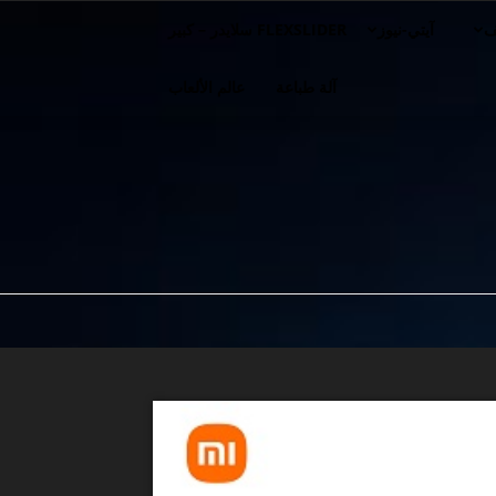
ف
آيتي-نيوز
FLEXSLIDER سلايدر – كبير
آلة طباعة
عالم الألعاب