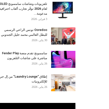
تلفزيونات وشاشات سامسونج OLED
لعام 2026 توفّر تجارب ألعاب احترافية
مدعومة...
3 فبراير، 2026
Ooredoo تونس الراعي الرسمي
للبطل العالمي محمد خليل الجندوبي
30 يناير، 2026
سامسونج تقدم منصة Fender Play
مباشرة على شاشات التلفزيون
26 يناير، 2026
إطلاق “Laundry Lounge” من إل ج
للإلكترونيات
26 يناير، 2026
مشغل