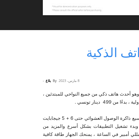
الهواتف الذكية
8 مارس، 2023
By
بلاغ
-
ت Xiaomi هاتف Redmi 12C ، وهو أحدث هاتف ذكي من جميع النواحي للمبتدئين ،
49 دينار تونسي .
مدعومًا بمعالج MediaTek Helio G85 ، يقوم Redmi 12C بتوسيع ذاكرة الوصول العشوائي حتى 6 + 5 جيجابايت
أكثر سلاسة وبدء تشغيل التطبيقات بشكل أسرع والمزيد من
خزين للمحتوى الخاص بك. مزود ببطارية كبيرة بقوة 5000 مللي أمبير في الساعة ، يمنحك الجهاز طاقة كافية