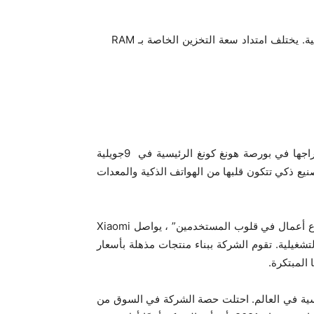
امتداد الذاكرة متاح فقط عندما تكون مساحة تخزين جهازك كافية. يختلف امتداد سعة التخزين الخاصة بـ RAM
تأسست شركة Xiaomi Corporation في أفريل 2010 وتم إدراجها في بورصة هونغ كونغ الرئيسية في 9جويلية
مستهلكين وتصنيع ذكي تتكون قلبها من الهواتف الذكية والمعدات
عند احتضان رؤيتنا “تكوين صداقات مع المستخدمين وتكوين أروع أعمال في قلوب المستخدمين” ، يواصل Xiaomi
لتشغيلية. تقوم الشركة ببناء منتجات مذهلة بأسعار
المبتكرة.
رئيسية في العالم. احتلت حصة الشركة في السوق من