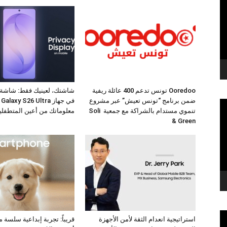
Ooredoo تونس تدعم 400 عائلة ريفية
شاشتك، لعينيك فقط: شاشة
ضمن برنامج “تونس تعيش” عبر مشروع
في
تنموي مستدام بالشراكة مع جمعية Soli
معلوماتك من أعين المتطفلي
& Green
استراتيجية انعدام الثقة لأمن الأجهزة
قريباً: تجربة إبداعية سلسة 