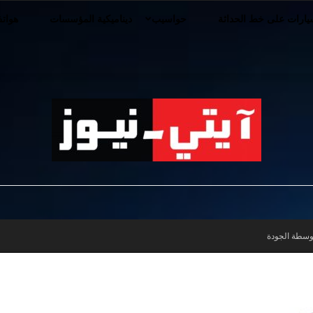
ارات على خط الحداثة
حواسيب
ديناميكية المؤسسات
هوات
iT-