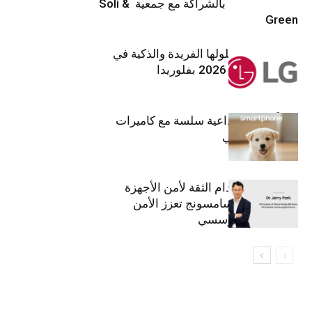
تنموي مستدام بالشراكة مع جمعية Soli &
Green
إل جي تقدم حلولها الفريدة والذكية في
معرض (KBIS) 2026 بفلوريدا
قريباً: تجربة إبداعية سلسة مع كاميرات
أجهزة جالاكسي
استراتيجية انعدام الثقة لأمن الأجهزة
المحمولة من سامسونج تعزز الأمن
السيبراني المؤسسي