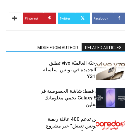
Pinterest
Twitter
Facebook
MORE FROM AUTHOR
RELATED ARTICLES
العلامة التّكنولوجيّة العالميّة vivo تطلق
هواتفها الذكيّة الجديدة في تونس: سلسلة
V70 وسلسلة Y31
شاشتك، لعينيك فقط: شاشة الخصوصية في
جهاز Galaxy S26 Ultra تحمي معلوماتك
من أعين المتطفلين
Ooredoo تونس تدعم 400 عائلة ريفية
ضمن برنامج “تونس تعيش” عبر مشروع