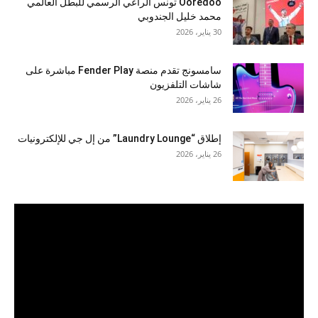
Ooredoo تونس الراعي الرسمي للبطل العالمي
محمد خليل الجندوبي
30 يناير، 2026
سامسونج تقدم منصة Fender Play مباشرة على
شاشات التلفزيون
26 يناير، 2026
إطلاق “Laundry Lounge” من إل جي للإلكترونيات
26 يناير، 2026
مشغل
الفيديو