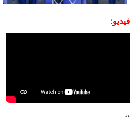
فيديو:
**