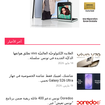
آخر الأخبار
العلامة التّكنولوجيّة العالميّة vivo تطلق هواتفها
الذكيّة الجديدة في تونس: سلسلة...
14 مايو، 2026
شاشتك، لعينيك فقط: شاشة الخصوصية في جهاز
Galaxy S26 Ultra تحمي...
19 مارس، 2026
Ooredoo تونس تدعم 400 عائلة ريفية ضمن برنامج
“تونس تعيش” عبر...