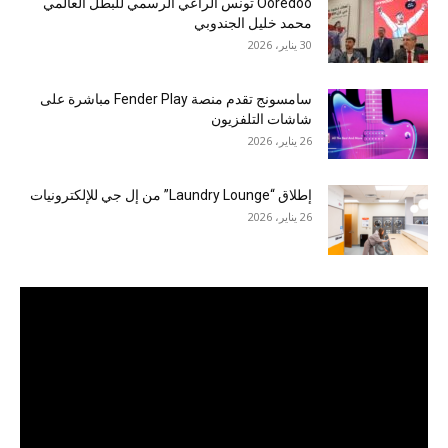
Ooredoo تونس الراعي الرسمي للبطل العالمي
محمد خليل الجندوبي
30 يناير، 2026
سامسونج تقدم منصة Fender Play مباشرة على
شاشات التلفزيون
26 يناير، 2026
إطلاق “Laundry Lounge” من إل جي للإلكترونيات
26 يناير، 2026
مشغل
الفيديو