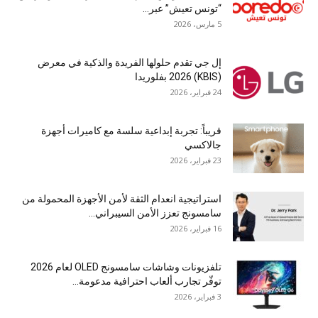
“تونس تعيش” عبر...
5 مارس، 2026
إل جي تقدم حلولها الفريدة والذكية في معرض
(KBIS) 2026 بفلوريدا
24 فبراير، 2026
قريباً: تجربة إبداعية سلسة مع كاميرات أجهزة
جالاكسي
23 فبراير، 2026
استراتيجية انعدام الثقة لأمن الأجهزة المحمولة من
سامسونج تعزز الأمن السيبراني...
16 فبراير، 2026
تلفزيونات وشاشات سامسونج OLED لعام 2026
توفّر تجارب ألعاب احترافية مدعومة...
3 فبراير، 2026