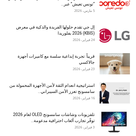
“تونس تعيش” عبر...
5 مارس، 2026
إل جي تقدم حلولها الفريدة والذكية في معرض
(KBIS) 2026 بفلوريدا
24 فبراير، 2026
قريباً: تجربة إبداعية سلسة مع كاميرات أجهزة
جالاكسي
23 فبراير، 2026
استراتيجية انعدام الثقة لأمن الأجهزة المحمولة من
سامسونج تعزز الأمن السيبراني...
16 فبراير، 2026
تلفزيونات وشاشات سامسونج OLED لعام 2026
توفّر تجارب ألعاب احترافية مدعومة...
3 فبراير، 2026