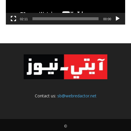
02:11
00:00
Contact us:
sb@webredactor.net
©