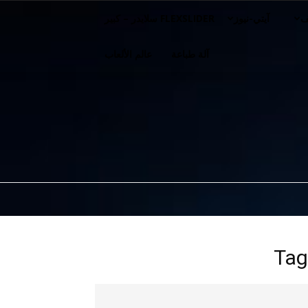
ف
آيتي-نيوز
FLEXSLIDER سلايدر – كبير
آلة طباعة
عالم الألعاب
Tag