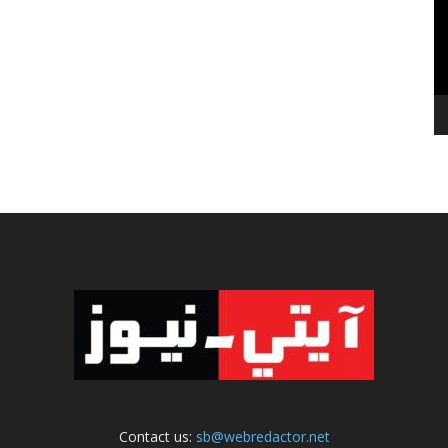
Contact us:
sb@webredactor.net