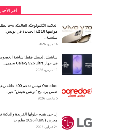
آخر الأخبار
العلامة التّكنولوجيّة العالميّة 
هواتفها الذكيّة الجديدة في تونس:
سلسلة...
14 مايو، 2026
شاشتك، لعينيك فقط: شاشة الخصوص
في جهاز Galaxy S26 Ultra تحمي...
19 مارس، 2026
Ooredoo تونس تدعم 400 عائلة ر
ضمن برنامج “تونس تعيش” عبر...
5 مارس، 2026
إل جي تقدم حلولها الفريدة والذكية ف
معرض (KBIS) 2026 بفلوريدا
24 فبراير، 2026