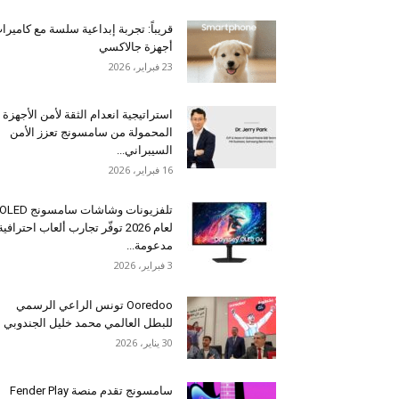
قريباً: تجربة إبداعية سلسة مع كاميرا
أجهزة جالاكسي
23 فبراير، 2026
استراتيجية انعدام الثقة لأمن الأجهزة
المحمولة من سامسونج تعزز الأمن
السيبراني...
16 فبراير، 2026
تلفزيونات وشاشات سامسونج OLED
لعام 2026 توفّر تجارب ألعاب احترافية
مدعومة...
3 فبراير، 2026
Ooredoo تونس الراعي الرسمي
للبطل العالمي محمد خليل الجندوبي
30 يناير، 2026
سامسونج تقدم منصة Fender Play