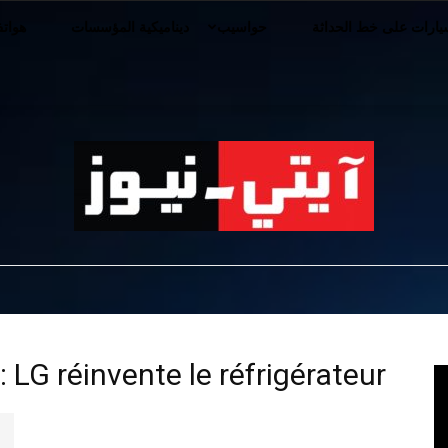
ارات على خط الحداثة
حواسيب
ديناميكية المؤسسات
هوات
iT-
: LG réinvente le réfrigérateur