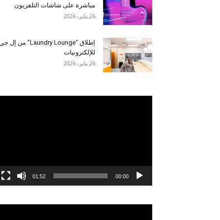
مباشرة على شاشات التلفزيون
26 يناير، 2026
إطلاق “Laundry Lounge” من إل جي
للإلكترونيات
26 يناير، 2026
مشغل
الفيديو
01:52
00:00
مشغل
الفيديو