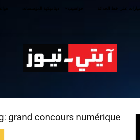
ارات على خط الحداثة
حواسيب
ديناميكية المؤسسات
هوات
iT-
g: grand concours numérique