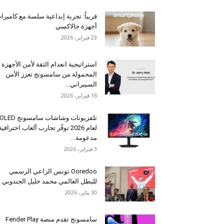
قريباً: تجربة إبداعية سلسة مع كاميرا
أجهزة جالاكسي
23 فبراير، 2026
استراتيجية انعدام الثقة لأمن الأجهزة
المحمولة من سامسونج تعزز الأمن
السيبراني...
16 فبراير، 2026
تلفزيونات وشاشات سامسونج OLED
لعام 2026 توفّر تجارب ألعاب احترافية
مدعومة...
3 فبراير، 2026
Ooredoo تونس الراعي الرسمي
للبطل العالمي محمد خليل الجندوبي
30 يناير، 2026
سامسونج تقدم منصة Fender Play