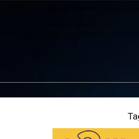
ف
آيتي-نيوز
FLEXSLIDER سلايدر – كبير
آلة طباعة
عالم الألعاب
Ta