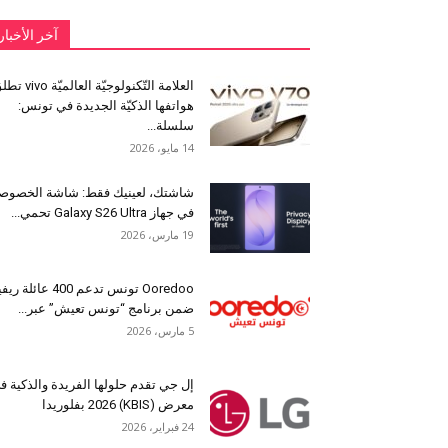
آخر الأخبار
العلامة التّكنولوجيّة العالميّة 
هواتفها الذكيّة الجديدة في تونس:
سلسلة...
14 مايو، 2026
شاشتك، لعينيك فقط: شاشة الخصوص
في جهاز Galaxy S26 Ultra تحمي...
19 مارس، 2026
Ooredoo تونس تدعم 400 عائلة ر
ضمن برنامج “تونس تعيش” عبر...
5 مارس، 2026
إل جي تقدم حلولها الفريدة والذكية ف
معرض (KBIS) 2026 بفلوريدا
24 فبراير، 2026