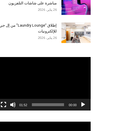
مباشرة على شاشات التلفزيون
26 يناير، 2026
إطلاق “Laundry Lounge” من إل جي
للإلكترونيات
26 يناير، 2026
مشغل
الفيديو
01:52
00:00
مشغل
الفيديو