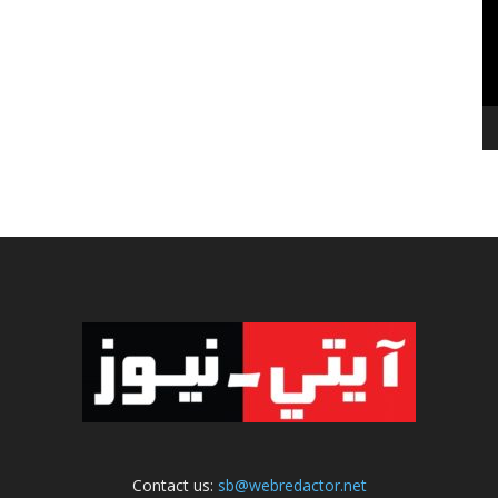
Contact us:
sb@webredactor.net