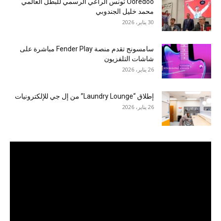
Ooredoo تونس الراعي الرسمي للبطل العالمي
محمد خليل الجندوبي
30 يناير، 2026
سامسونج تقدم منصة Fender Play مباشرة على
شاشات التلفزيون
26 يناير، 2026
إطلاق “Laundry Lounge” من إل جي للإلكترونيات
26 يناير، 2026
مشغل
الفيديو