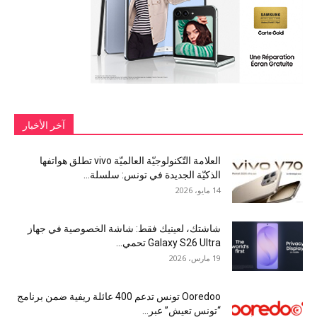
آخر الأخبار
العلامة التّكنولوجيّة العالميّة vivo تطلق هواتفها
الذكيّة الجديدة في تونس: سلسلة...
14 مايو، 2026
شاشتك، لعينيك فقط: شاشة الخصوصية في جهاز
Galaxy S26 Ultra تحمي...
19 مارس، 2026
Ooredoo تونس تدعم 400 عائلة ريفية ضمن برنامج
“تونس تعيش” عبر...