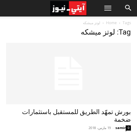
Tags
Home
لوتز ميشكه
Tag: لوتز ميشكه
بورش تمهّد الطريق للمستقبل باستثمارات
ضخمة
samir
-
19 مارس، 2018
0