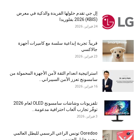
إل جي تقدم حلولها الفريدة والذكية في معرض
(KBIS) 2026 بفلوريدا
24 فبراير، 2026
قريباً: تجربة إبداعية سلسة مع كاميرات أجهزة
جالاكسي
23 فبراير، 2026
استراتيجية انعدام الثقة لأمن الأجهزة المحمولة من
سامسونج تعزز الأمن السيبراني...
16 فبراير، 2026
تلفزيونات وشاشات سامسونج OLED لعام 2026
توفّر تجارب ألعاب احترافية مدعومة...
3 فبراير، 2026
Ooredoo تونس الراعي الرسمي للبطل العالمي
محمد خليل الجندوبي