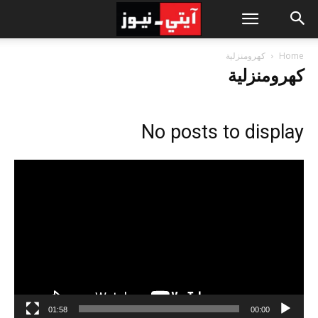
Home
كهرومنزلية
كهرومنزلية
No posts to display
مشغل
الفيديو
01:58
00:00