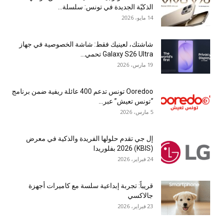
الذكيّة الجديدة في تونس: سلسلة...
14 مايو، 2026
شاشتك، لعينيك فقط: شاشة الخصوصية في جهاز
Galaxy S26 Ultra تحمي...
19 مارس، 2026
Ooredoo تونس تدعم 400 عائلة ريفية ضمن برنامج
“تونس تعيش” عبر...
5 مارس، 2026
إل جي تقدم حلولها الفريدة والذكية في معرض
(KBIS) 2026 بفلوريدا
24 فبراير، 2026
قريباً: تجربة إبداعية سلسة مع كاميرات أجهزة
جالاكسي
23 فبراير، 2026