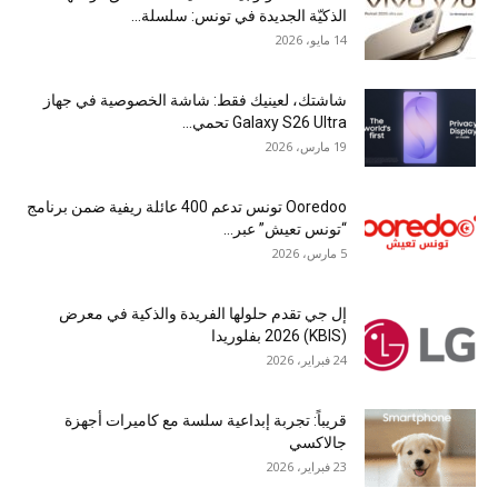
الذكيّة الجديدة في تونس: سلسلة...
14 مايو، 2026
شاشتك، لعينيك فقط: شاشة الخصوصية في جهاز
Galaxy S26 Ultra تحمي...
19 مارس، 2026
Ooredoo تونس تدعم 400 عائلة ريفية ضمن برنامج
“تونس تعيش” عبر...
5 مارس، 2026
إل جي تقدم حلولها الفريدة والذكية في معرض
(KBIS) 2026 بفلوريدا
24 فبراير، 2026
قريباً: تجربة إبداعية سلسة مع كاميرات أجهزة
جالاكسي
23 فبراير، 2026