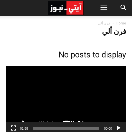
Home
فرن ألي
فرن ألي
No posts to display
مشغل
الفيديو
01:58
00:00