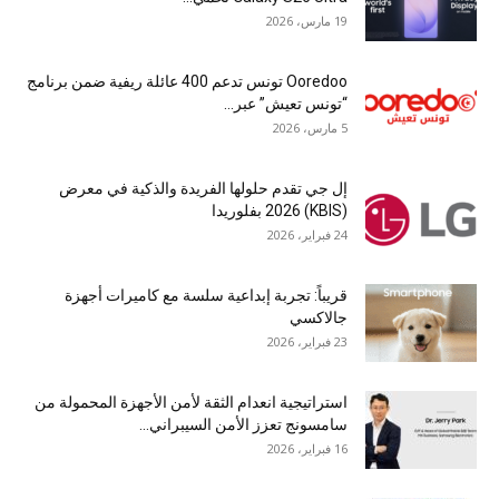
19 مارس، 2026
Ooredoo تونس تدعم 400 عائلة ريفية ضمن برنامج
“تونس تعيش” عبر...
5 مارس، 2026
إل جي تقدم حلولها الفريدة والذكية في معرض
(KBIS) 2026 بفلوريدا
24 فبراير، 2026
قريباً: تجربة إبداعية سلسة مع كاميرات أجهزة
جالاكسي
23 فبراير، 2026
استراتيجية انعدام الثقة لأمن الأجهزة المحمولة من
سامسونج تعزز الأمن السيبراني...
16 فبراير، 2026