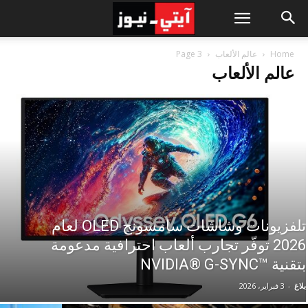
Home
عالم الألعاب
Page 3
عالم الألعاب
تلفزيونات وشاشات سامسونج OLED لعام
2026 توفّر تجارب ألعاب احترافية مدعومة
بتقنية ™NVIDIA® G-SYNC
بلاغ
-
3 فبراير، 2026