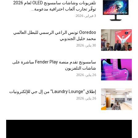
تلفزيونات وشاشات سامسونج OLED لعام 2026
توفّر تجارب ألعاب احترافية مدعومة...
3 فبراير، 2026
Ooredoo تونس الراعي الرسمي للبطل العالمي
محمد خليل الجندوبي
30 يناير، 2026
سامسونج تقدم منصة Fender Play مباشرة على
شاشات التلفزيون
26 يناير، 2026
إطلاق “Laundry Lounge” من إل جي للإلكترونيات
26 يناير، 2026
مشغل
الفيديو