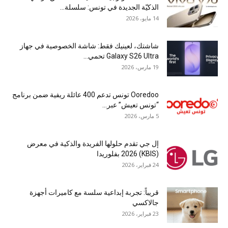
الذكيّة الجديدة في تونس: سلسلة...
14 مايو، 2026
شاشتك، لعينيك فقط: شاشة الخصوصية في جهاز
Galaxy S26 Ultra تحمي...
19 مارس، 2026
Ooredoo تونس تدعم 400 عائلة ريفية ضمن برنامج
“تونس تعيش” عبر...
5 مارس، 2026
إل جي تقدم حلولها الفريدة والذكية في معرض
(KBIS) 2026 بفلوريدا
24 فبراير، 2026
قريباً: تجربة إبداعية سلسة مع كاميرات أجهزة
جالاكسي
23 فبراير، 2026