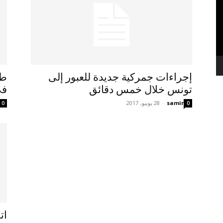
إجراءات جمركية جديدة للعبور إلى
طي
تونس خلال خمس دقائق
في
samir
-
28 يونيو، 2017
0
0