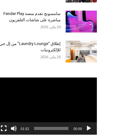
سامسونج تقدم منصة Fender Play
مباشرة على شاشات التلفزيون
26 يناير، 2026
إطلاق “Laundry Lounge” من إل جي
للإلكترونيات
26 يناير، 2026
مشغل
الفيديو
01:52
00:00