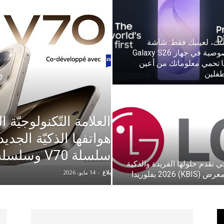
News
ك، لعينيك فقط: شاشة
الخصوصية في جهاز Galaxy S26
Ultra تحمي معلوماتك من أعين
طفلين
(arabic)
هواتفها الذكيّة الجد
سلسلة V70 وسلسلة Y31
 تقدم حلولها الفريدة والذكية
بلاغ
-
14 مايو، 2026
KBIS) 202 بفلوريدا