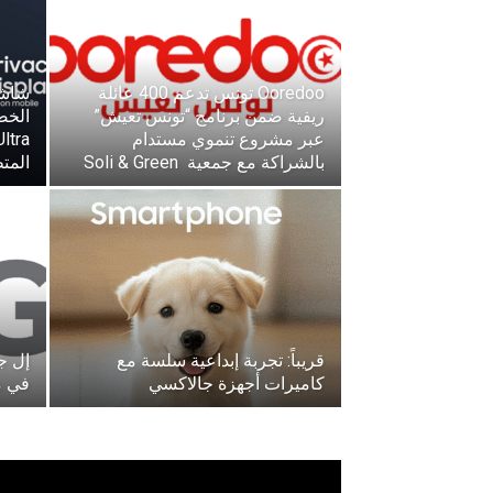
Ooredoo تونس تدعم 400 عائلة
شاشت
ريفية ضمن برنامج “تونس تعيش”
عبر مشروع تنموي مستدام
بالشراكة مع جمعية Soli & Green
المت
قريباً: تجربة إبداعية سلسة مع
إل جي
كاميرات أجهزة جالاكسي
في معرض (6
مشغل