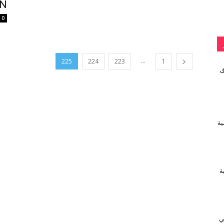
UFSEN
0
...
225
224
223
1
vivo تطلق
ية
يفية
ي