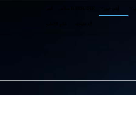
ف
آيتي-نيوز
FLEXSLIDER سلايدر – كبير
آلة طباعة
عالم الألعاب