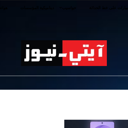
ارات على خط الحداثة
حواسيب
ديناميكية المؤسسات
هوات
iT-