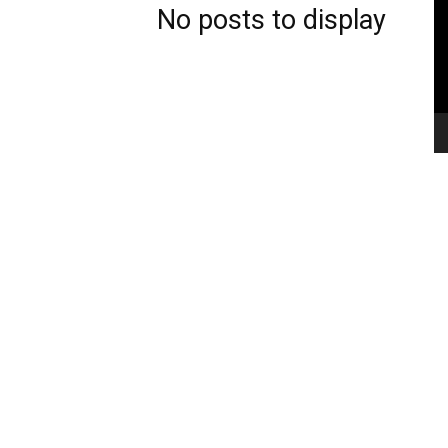
No posts to display
News
(arabic)