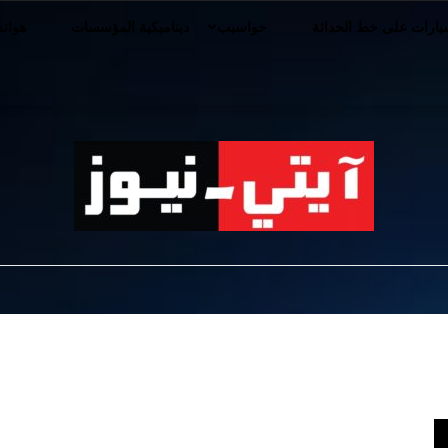
ارات على خط الحداثة
حواسيب
ديناميكية المؤسسات
هوات
iT-