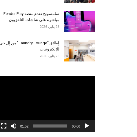
سامسونج تقدم منصة Fender Play
مباشرة على شاشات التلفزيون
26 يناير، 2026
إطلاق “Laundry Lounge” من إل جي
للإلكترونيات
26 يناير، 2026
مشغل
الفيديو
01:52
00:00