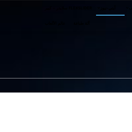
ف
آيتي-نيوز
FLEXSLIDER سلايدر – كبير
آلة طباعة
عالم الألعاب