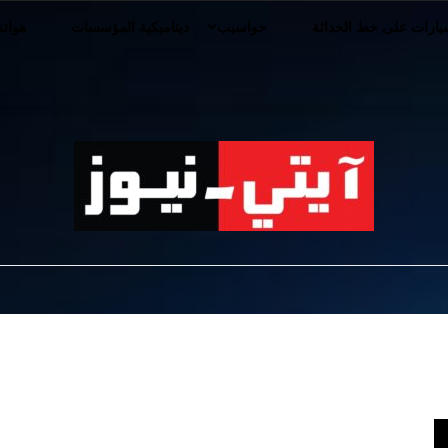
ارات على خط الحداثة
حواسيب
ديناميكية المؤسسات
هوات
iT-