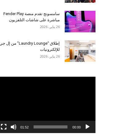
سامسونج تقدم منصة Fender Play
مباشرة على شاشات التلفزيون
26 يناير، 2026
إطلاق “Laundry Lounge” من إل جي
للإلكترونيات
26 يناير، 2026
مشغل
الفيديو
01:52
00:00