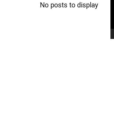
No posts to display
News
(arabic)