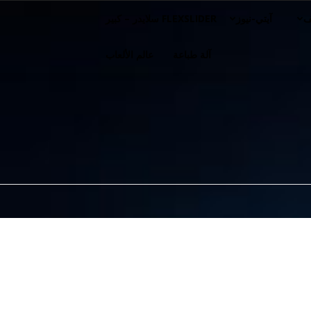
ف
آيتي-نيوز
FLEXSLIDER سلايدر – كبير
آلة طباعة
عالم الألعاب