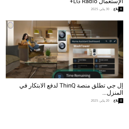
الإستعمال LG Radio+
بلاغ
-
30 يناير، 2025
0
إل جي تطلق منصة ThinQ لدفع الابتكار في
المنزل...
بلاغ
-
20 يناير، 2025
0