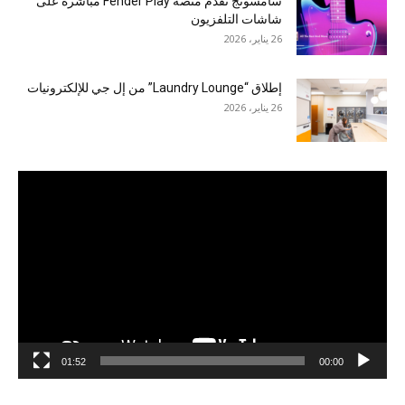
سامسونج تقدم منصة Fender Play مباشرة على
شاشات التلفزيون
26 يناير، 2026
إطلاق “Laundry Lounge” من إل جي للإلكترونيات
26 يناير، 2026
مشغل
الفيديو
01:52
00:00