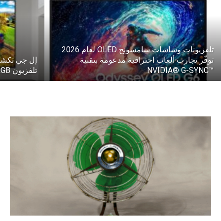
تلفزيونات وشاشات سامسونج OLED لعام 2026
توفّر تجارب ألعاب احترافية مدعومة بتقنية
™NVIDIA® G-SYNC
تلفزيون RGB عالي الجودة