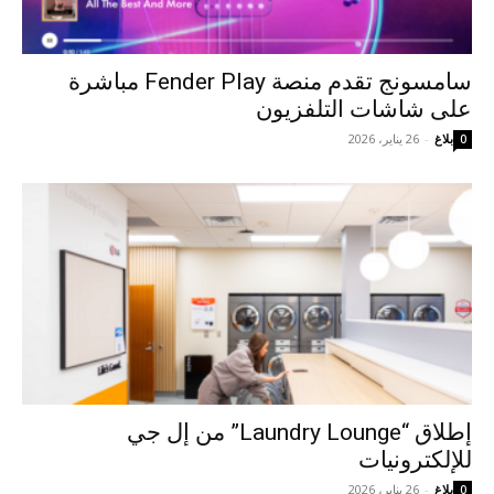
سامسونج تقدم منصة Fender Play مباشرة
على شاشات التلفزيون
بلاغ
-
26 يناير، 2026
0
إطلاق “Laundry Lounge” من إل جي
للإلكترونيات
بلاغ
-
26 يناير، 2026
0