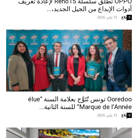
OPPO تطلق سلسلة Reno15 لإعادة تعريف
أدوات الإبداع من الجيل الجديد،...
بلاغ
-
13 يناير، 2026
0
Ooredoo تونس تُتَوَّج بعلامة السنة “élue
Marque de l’Année” للسنة الثانية...
بلاغ
-
13 يناير، 2026
0