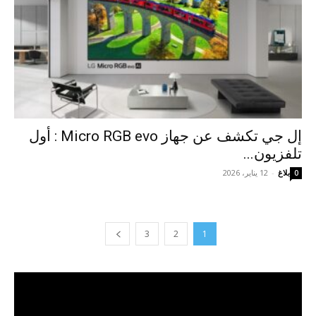
إل جي تكشف عن جهاز Micro RGB evo : أول
تلفزيون...
بلاغ
-
12 يناير، 2026
0
3
2
1
مشغل
الفيديو