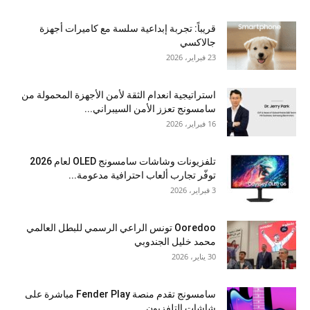
قريباً: تجربة إبداعية سلسة مع كاميرات أجهزة
جالاكسي
23 فبراير، 2026
استراتيجية انعدام الثقة لأمن الأجهزة المحمولة من
سامسونج تعزز الأمن السيبراني...
16 فبراير، 2026
تلفزيونات وشاشات سامسونج OLED لعام 2026
توفّر تجارب ألعاب احترافية مدعومة...
3 فبراير، 2026
Ooredoo تونس الراعي الرسمي للبطل العالمي
محمد خليل الجندوبي
30 يناير، 2026
سامسونج تقدم منصة Fender Play مباشرة على
شاشات التلفزيون