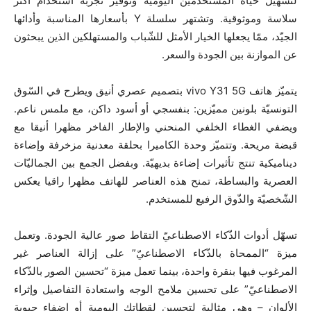
لتسهيل حياة المستخدمين اليوميّة وتوفير تجربة استخدام أكثر
سلاسة وموثوقية. وتشتهر سلسلة Y بأسعارها المناسبة وأدائها
الجيّد، ممّا يجعلها الخيار الأمثل للشّباب والمستهلكين الذين يبحثون
عن الموازنة بين الجودة والسعر.
يتميّز هاتف vivo Y31 5G بتصميم عصري أنيق ويطرح في السّوق
التونسيّة بلونين مميّزين: بنفسجي أو أسود داكن، مع ملمس ناعم.
ويضفي الغطاء الخلفي المنحني والإطار الفاخر مظهرا أنيقا مع
قبضة مريحة. وتتميّز وحدة الكاميرا بحلقة معدنية مزخرفة وإضاءة
ديناميكية تنتج تأثيرات إضاءة بديهيّة. وبفضل الجمع بين الجماليّات
العصرية والبساطة، تمنح هذه العناصر للهاتف مظهرا راقيا يعكس
الشّخصيّة والذّوق الرفيع للمستخدم.
تسهّل أدوات الذّكاء الاصطناعيّ التقاط صور عالية الجودة. وتعمل
ميزة “الممحاة بالذّكاء الاصطناعيّ” على إزالة العناصر غير
المرغوب فيها بنقرة واحدة، بينما تعمل ميزة “تحسين الصور بالذّكاء
الاصطناعيّ” على تحسين ملامح الوجه واستعادة التفاصيل وإثراء
الألوان – وهي مثالية لتحسين لقطاتك اليومية أو إضفاء حيوية