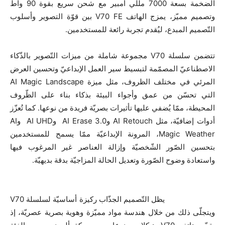
الضخمة بسعة 7000 مللي أمبير مع شحن سريع بقوة 90 واط
وتصميم مميّز، يمزج الهاتف V70 FE بين قوّة التصوير وأسلوب
التّصميم المبدع، ليُقدم تجربة رائعة للمستخدمين.
تتضمن سلسلة V70 مجموعة شاملة من ميزات التّصوير بالذّكاء
الاصطناعيّ المصمّمة لتبسيط سير العمل الإبداعيّ وتحسين العرض
المرئي في مختلف الظروف، مثل ميزة AI Magic Landscape
التي تحسّن من عمق وأجواء البيئة بذكاء بناء على الظّروف
المحيطة، ممّا يُضفي عليها تأثيرات بصريّة فريدة من نوعها. كما تُعزّز
أدوات إضافيّة، مثل AI Retouch وAI Erase 3.0 وAI UHD وAI
Magic Weather، المرونة الإبداعيّة ممّا يسمح للمستخدمين
بتحسين الصّور الشّخصيّة وإزالة العناصر غير المرغوب فيها
واستعادة وضوح الصّورة وتعديل الحالة المزاجيّة بدقة بديهيّة.
يظل التّصميم الجذّاب ركيزة أساسيّة لسلسلة V70
ويتجلّى ذلك من خلال هندسة مواد مميّزة وهوية بصرية عصريّة، إذ