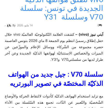
الجديدة في تونس: سلسلة
V70 وسلسلة Y31
0
14 مايو، 2026
By
بلاغ
-
آيتي نيوز (vivo) –
كشفت العلامة التّكنولوجيّة العالميّة vivo خلال
حفل إطلاق رسميّ انتظم يوم الجمعة 8 ماي 2026 بتونس العاصمة
حضره مجموعة من الشّركاء ووسائل الإعلام والموزّعين عن
الميزات والخصائص الاستثنائيّة لهواتفها الذكيّة الجديدة وعن آخر
طراز لديها من سلسلتيV70 وY31.
سلسلة
V70
:
جيل جديد من الهواتف
الذكيّة المختصّة في تصوير البورتريه
مع تزايد استخدام الهواتف الذكيّة كأدوات لالتقاط الحركة والأوضاع
الشّخصيّة والتّعبير عن الذّات، تجمع هذه السّلسلة بين الأداء