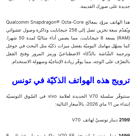
جديدة على صورك القديمة.
هذا الهاتف مزوّد بمعالج Qualcomm Snapdragon® Octa-Core
ويُقدّم سعة تخزين تصل إلى 256 جيجابايت وذاكرة وصول عشوائي
(RAM) بسعة 8 جيجابايت، مما يضمن أداء مثاليّا لمدة 50 شهرا.
كما يسهّل مهامك اليوميّة بفضل ميزات ذكيّة مثل البحث في جوجل
وترجمة الشّاشة بالذّكاء الاصطناعيّ ورمز المرور وفتح القفل
بالتعرّف على الوجه، مما يوفّر زيادة الإنتاجيّة وسهولة الاستخدام.
ترويج هذه الهواتف الذكيّة في تونس
ستتوفّر سلسلة V70 الجديدة لعلامة vivo في السّوق التونسيّة
ابتداء من 11 ماي 2026، بالأسعار التالية:
2199
دينار تونسيّ لهاتف V70
1499
دينار تونسيّ لنسخة V70 FE بذاكرة وصول عشوائي 8