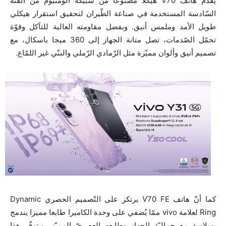
يقدّم هاتف V70 هيكلا مصنوعا من سبيكة ألومنيوم من الفئة
السّادسة المستخدمة في صناعة الطّيران لتحقيق استقرار هيكلي
طويل الأمد وملمس أنيق. وبفضل مقاومته العالية للتآكل وقوّة
تحمّل الصّدمات، تصل متانة الجهاز إلى 360 ميجا باسكال، مع
تصميم أنيق وألوان مميّزة مثل الرّمادي الرّملي والبنّي غير اللمّاع.
كما أنّ هاتف V70 FE يرتكز على التّصميم الحصري Dynamic
Ring لعلامة vivo ممّا يُضفي على وحدة الكاميرا طابعا مميزا يندمج
بسلاسة مع جماليّة الجهاز وطابعه العصريّ المميّز. ويتوفّر هذا