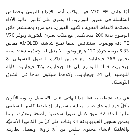
أمّا هاتف V70 FE فهو يواكب أيضا الإبداع اليوميّ وخصائص
السّلسلة في تصوير البورتريه، إذ يحتوى على كاميرا عالية الأداء
مصمّمة لالتقاط العفوية والتّعبير الفوري. وهو مزود بمستشعر فائق
الوضوح بدقة 200 ميجابكسل مع مثبّت بصريّ للصّورة. ويوفّر V70
FE دقة ووضوحا استثنائيين، بينما تمنح شاشته AMOLED مقاس
6.83 بوصة بتردّد 120 هرتز وضوحا لا مثيل له. وتقدّمه vivo بسعة
تخزين 256 جيجابايت مع خيارين لذاكرة الوصول العشوائي: 8
جيجابايت قابلة للتوسيع إلى 16 جيجابايت و12 جيجابايت قابلة
للتوسيع إلى 24 جيجابايت، وكلاهما سيكون متاحا في السّوق
التّونسيّة.
في بيئة نشطة، يحافظ هذا الهاتف على التّفاصيل وحيوية الألوان
بأقلّ جهد ليمنحك صورا مثالية باستمرار. إذ تلتقط كاميرا السيلفي
عالية الدقة 32 ميجابكسل صورا شخصية واضحة ومعبّرة، بينما
يضمن تسجيل الفيديو بدقة K4 بثبات على كلّ من الكاميرا الأماميّة
والخلفيّة لإنشاء محتوى سلس من أيّ زاوية. وبفضل بطاريته