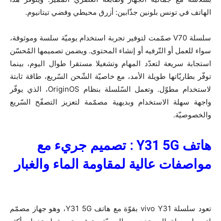
الهاتف في تونس بلونين جذّابين: أزرق محيطي وفضي تيتانيوم.
سلسلة V70 صمّمت لتوفير تجربة استخدام يوميّة سلسة وموثوقة،
سواء للعمل أو التّرفيه أو إنشاء المحتوى. ويضمن تصميمها المُحسّن
استجابة سريعة لتعدّد المهام وتشغيلا مستقرا طوال اليوم، بينما
توفّر بطاريّاتها طويلة الأمد، مع خاصيّة الشّحن السّريع، طاقة ثابتة
لاستخدام مطوّل. وتعمل السّلسلة بنظام OriginOS، الذي يوفّر
واجهة سهلة الاستخدام وبديهية مصمّمة لتعزيز التصفّح السّريع
والخصوصيّة.
هاتف
Y31 5G
:
تصميم جريء مع
مواصفات عالية لمقاومة الماء والغبار
تعود سلسلة vivo Y31 بقوّة مع هاتف Y31 5G، وهو جهاز مصمّم