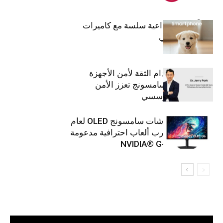
قريباً: تجربة إبداعية سلسة مع كاميرات
أجهزة جالاكسي
استراتيجية انعدام الثقة لأمن الأجهزة
المحمولة من سامسونج تعزز الأمن
السيبراني المؤسسي
تلفزيونات وشاشات سامسونج OLED لعام
2026 توفّر تجارب ألعاب احترافية مدعومة
بتقنية ™NVIDIA® G-SYNC
مشغل