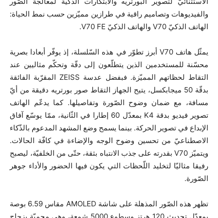
الاستثنائيّ لتصوير البورتريه والابتكارات الذكيّة لمعالجة الصّور
والفيديوهات وتصاميم راقية في طرازين مميّزين حسب نمط الحياة:
الهاتف الذكيّ V70 والهاتف الذكيّ V70 FE.
يمثّل هاتف V70 أبرز تطوّر في هذه السّلسلة، إذ يوفّر أبعادا بصرية
محسّنة للمستخدمين الذين يتطلّعون إلى دقّة وتحكّم مثاليين عند
التقاط لحظاتهم المميّزة. فبفضل عدسة ZEISS المقرّبة الفائقة
بدقّة 50 ميجابكسل، يتيح الجهاز التقاط صور بورتريه دقيقة من أيّ
مسافة، مع ضمان وضوح الصّورة وتفاصيلها. كما يدعّم الهاتف
تصوير فيديو بدقة K4 بمعدّل 60 إطارا في الثّانية، ممّا يوسّع آفاق
الإبداع في تصوير الحركة. بينما يسمح وضع المشهد المدعوم بالذّكاء
الاصطناعيّ من تحسين وضوح الوجه والإضاءة في كافّة الحالات.
ويتميّز V70 بقدرته على جذب الانتباه بثقة، حتّى من الخلفيّة، ليصبح
رفيقا مثاليّا لتخليد اللّحظات التي يكون فيها الحضور والأداء جوهر
الصّورة.
تظهر هذه الصّور المذهلة على شاشة AMOLED مقاس 6.59 بوصة
بمعدّل تحديث 120 هرتز وسطوع 5000 شمعة، وهي محميّة بزجاج