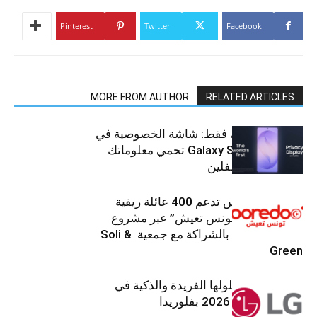
Pinterest
Twitter
Facebook
MORE FROM AUTHOR
RELATED ARTICLES
شاشتك، لعينيك فقط: شاشة الخصوصية في
جهاز Galaxy S26 Ultra تحمي معلوماتك
من أعين المتطفلين
Ooredoo تونس تدعم 400 عائلة ريفية
ضمن برنامج “تونس تعيش” عبر مشروع
تنموي مستدام بالشراكة مع جمعية Soli &
Green
إل جي تقدم حلولها الفريدة والذكية في
معرض (KBIS) 2026 بفلوريدا