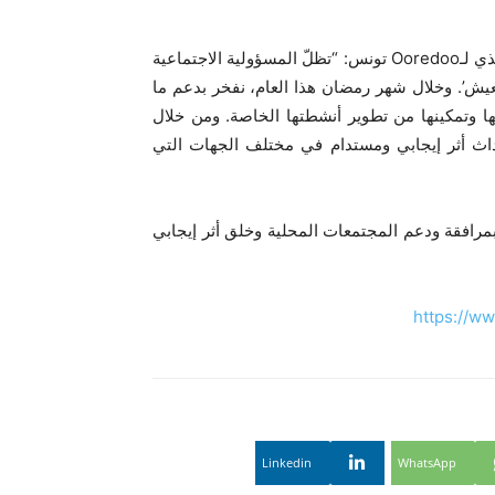
وفي هذا السياق، صرّح السيد اياس نايف عسَاف، الرئيس التنفيذي لـOoredoo تونس: “تظلّ المسؤولية الاجتماعية
امجنا ‘تونس تعيش’. وخلال شهر رمضان هذا العام، نفخر بدعم ما
 رزقها وتمكينها من تطوير أنشطتها الخاصة. ومن خلال
اث أثر إيجابي ومستدام في مختلف الجهات التي
الراسخ بمرافقة ودعم المجتمعات المحلية وخلق أثر إيجابي
https://w
Linkedin
WhatsApp