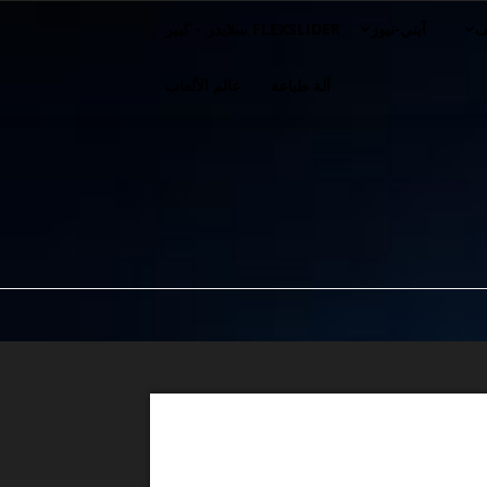
ف
آيتي-نيوز
FLEXSLIDER سلايدر – كبير
آلة طباعة
عالم الألعاب