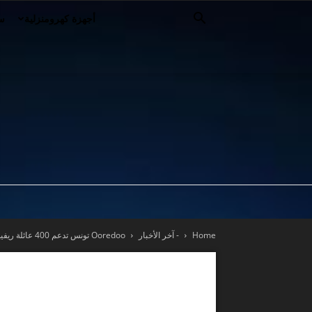
أجهزة كهرومنزلية
سي
Home
- آخر الأخبار
Ooredoo تونس تدعم 400 عائلة ريفية ضمن برنامج “تونس تعيش” عبر مشروع...