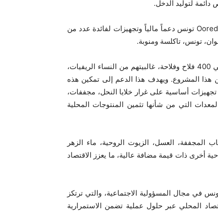
دائمة لتوليد الدخل.
، قدمت Ooredoo تونس دعماً مالياً وتجهيزات لفائدة عدد من
وان، تونس، تاكلسة ومنوبة.
وتضم هذه المجامع تسع هياكل تنموية تجمع في مجموعها حوالي 400 فلاح وفلاحة، غالبيتهم من النساء الريفيات،
ما لا يقل عن 400 عائلة تونسية من هذا المشروع. ويهدف هذا الدعم إلى تمكين هذه
ر تجهيزات أساسية على غرار خلايا النحل، مجففات،
لمعدات التي من شأنها تثمين المنتوجات المحلية
 المجففة، العسل، الزيوت الروحية، ماء الزهر
حية أخرى ذات قيمة مضافة عالية، ما يعزز الاقتصاد
ي هذا المشروع في إطار الرؤية الاستراتيجية لـOoredoo تونس في مجال المسؤولية الاجتماعية، والتي ترتكز
قتصاد المحلي عبر حلول عملية تضمن الاستمرارية