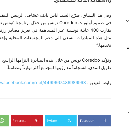
والاستقلالية المالية للمستفيدين.
ي
في صميم أولويات Ooredoo تونس من خلال برن
يقارب 400 عائلة تونسية عبر المساهمة في تعزيز مصادر
مثل هذه المبادرات، نسعى إلى دعم المجتمعات المحلية وإحد
نخدمها.”
ت
وتؤكد Ooredoo تونس من خلال هذه المبادرة التزامها 
طويل المدى، انسجاماً مع رؤيتها لمجتمع أكثر توازناً وتضامناً.
رابط الفيديو :
ww.facebook.com/reel/4499667486986993
Pinterest
Twitter
Facebook