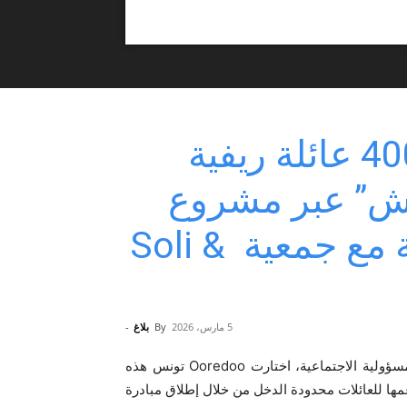
Ooredoo تونس تدعم 400 عائلة ريفية
ش” عبر مشروع
تنموي مستدام بالشراكة مع جمعية Soli &
5 مارس، 2026
By
بلاغ
-
في إطار التزامها المتواصل بالمسؤولية الاجتماعية، اختارت Ooredoo تونس هذه
ها للعائلات محدودة الدخل من خلال إطلاق مبادرة