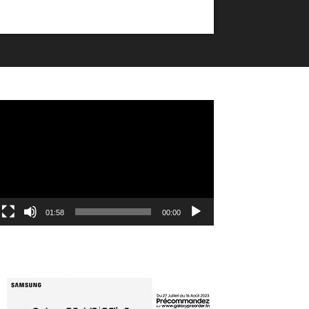
مشغل
الفيديو
01:58
00:00