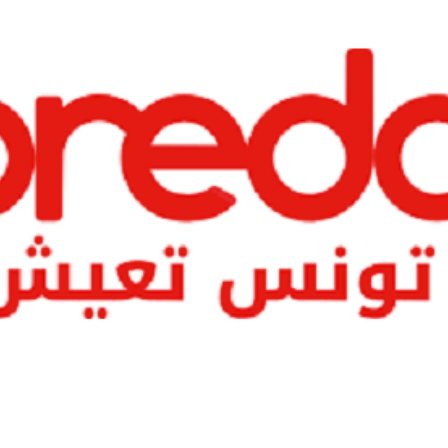
News
(arabic)