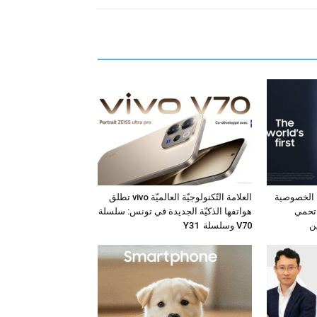
 الخصوصية
العلامة التّكنولوجيّة العالميّة vivo تطلق
 جهاز Galaxy S26 Ultra تحمي
هواتفها الذكيّة الجديدة في تونس: سلسلة
ن
V70 وسلسلة Y31