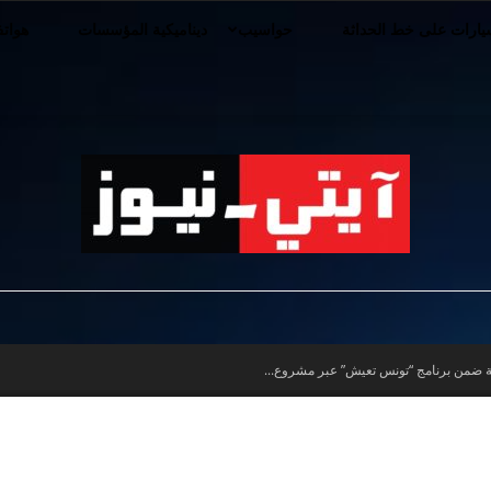
ارات على خط الحداثة
حواسيب
ديناميكية المؤسسات
هوات
iT-