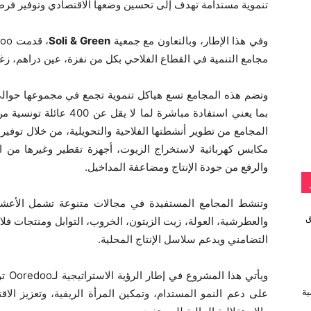
تنموية مستدامة تهدف إلى تحسين وضعها الاقتصادي وتوفير فرص 
وفي هذا الإطار، وبالتعاون مع جمعية
Soli & Green
مجامع التنمية في القطاع الفلاحي بكل من نفزة، عين دراهم، زغ
بما يعني استفادة مباشرة ل
المجامع من تطوير أنشطتها الفلاحية والتحويلية، من خلال توفي
مكابس كهربائية لاستخراج الزيوت، أجهزة تقطير وغيرها من ا
والرفع من جودة الإنتاج ومضاعفة المداخيل.
وتنشط المجامع المستفيدة في مجالات متنوعة تشمل الأعشاب
vivo تطلق
والعطرشية، العولة، زيت الزيتون، الخروب، التوابل ومنتجات فلا
التضامني ويدعم سلاسل الإنتاج المحلية.
ويأت
على دعم النمو المستدام، وتمكين المرأة الريفية، وتعزيز الا
ية