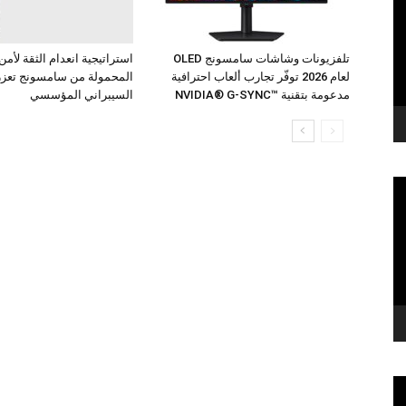
تلفزيونات وشاشات سامسونج OLED
استراتيجية انعدام الثقة لأمن
لعام 2026 توفّر تجارب ألعاب احترافية
المحمولة من سامسونج تعزز 
مدعومة بتقنية ™NVIDIA® G-SYNC
السيبراني المؤسسي