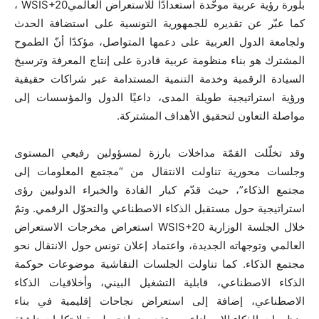
بلورة رؤية عربية موحّدة استعدادًا للاستعراض العالمي
WSIS+20
،
كما عبّر عن تقديره للجمهورية التونسية على استضافة الحدث
ولجامعة الدول العربية على دعمها المتواصل، مؤكدًا أنّ الطموح
المشترك هو بناء منظومة عربية قادرة على إنتاج المعرفة وترسيخ
السيادة الرقمية وخدمة التنمية المستدامة عبر شراكات حقيقية
ورؤية استراتيجية طويلة المدى، داعيًا الدول والمؤسسات إلى
مواصلة التعاون لتحقيق الأهداف المشتركة
.
وقد تخلّلت القمّة مداخلات بارزة لمسؤولين رفيعي المستوى
وجلسات محورية تناولت الانتقال من “مجتمع المعلومات إلى
مجتمع الذكاء”، حيث قدّم كبار القادة والخبراء الدوليين رؤى
استراتيجية حول مستقبل الذكاء الاصطناعي والتحوّل الرقمي. وتمّ
خلال الجلسة الوزارية
WSIS+20
استعراض مخرجات الاستعراض
العالمي وتوجهاته الجديدة، واعتماد إعلان تونس حول الانتقال نحو
مجتمع الذكاء. كما تناولت الجلسات النقاشية موضوعات حوكمة
الذكاء الاصطناعي، قابلية التشغيل البيني، وأخلاقيات الذكاء
الاصطناعي، إضافة إلى استعراض نجاحات إقليمية في بناء