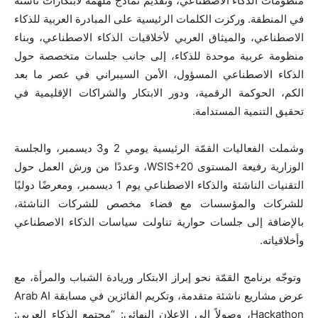
منظومات الذكاء الاصطناعي، وتقديم نماذج ملهمة لابتكارات ناشئة
في المنطقة. وركزت الكلمات الرئيسية على المبادرة العربية للذكاء
الاصطناعي، والميثاق العربي لأخلاقيات الذكاء الاصطناعي، وبناء
منظومة عربية موحدة للذكاء، إلى جانب جلسات متخصصة حول
الذكاء الاصطناعي المسؤول، الأمن السيبراني في عصر ما بعد
الكم، الحوكمة الرقمية، ودور الابتكار والشراكات الإقليمية في
تحقيق التنمية المستدامة.
وشملت الفعاليات القمّة الرئيسية يومي 2 و3 ديسمبر، والجلسة
الوزارية رفيعة المستوى
WSIS+20
، وعددًا من ورش العمل حول
التقنيات الناشئة والذكاء الاصطناعي يوم 1 ديسمبر، ومعرضًا دوليًا
للشركات والمؤسسات مع فضاء مخصص للشركات الناشئة،
بالإضافة إلى جلسات حوارية تناولت سياسات الذكاء الاصطناعي
وأخلاقياته.
وتوجّه برنامج القمّة نحو إبراز الابتكار وريادة الشباب والمرأة، مع
عرض مشاريع ناشئة متقدمة، وتكريم الفائزين في مسابقة
Arab AI
Hackathon
، وصولاً إلى الإعلان النهائي: “مجتمع الذكاء العربي: