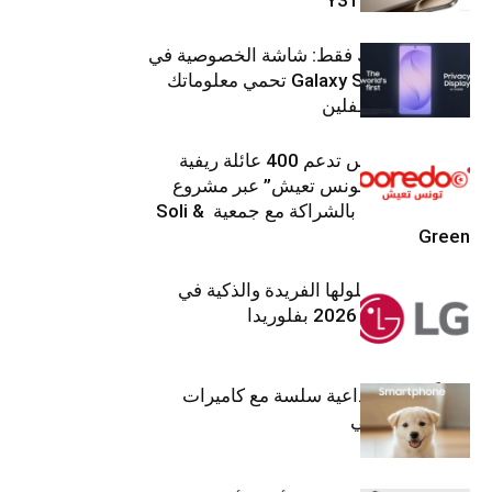
شاشتك، لعينيك فقط: شاشة الخصوصية في
جهاز Galaxy S26 Ultra تحمي معلوماتك
من أعين المتطفلين
Ooredoo تونس تدعم 400 عائلة ريفية
ضمن برنامج “تونس تعيش” عبر مشروع
تنموي مستدام بالشراكة مع جمعية Soli &
Green
إل جي تقدم حلولها الفريدة والذكية في
معرض (KBIS) 2026 بفلوريدا
قريباً: تجربة إبداعية سلسة مع كاميرات
أجهزة جالاكسي