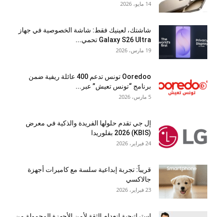
14 مايو، 2026
شاشتك، لعينيك فقط: شاشة الخصوصية في جهاز
Galaxy S26 Ultra تحمي...
19 مارس، 2026
Ooredoo تونس تدعم 400 عائلة ريفية ضمن
برنامج “تونس تعيش” عبر...
5 مارس، 2026
إل جي تقدم حلولها الفريدة والذكية في معرض
(KBIS) 2026 بفلوريدا
24 فبراير، 2026
قريباً: تجربة إبداعية سلسة مع كاميرات أجهزة
جالاكسي
23 فبراير، 2026
استراتيجية انعدام الثقة لأمن الأجهزة المحمولة من