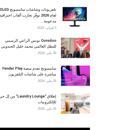
تلفزيونات وشاشات سامسونج OLED
لعام 2026 توفّر تجارب ألعاب احترافية
مدعومة...
3 فبراير، 2026
Ooredoo تونس الراعي الرسمي
للبطل العالمي محمد خليل الجندوبي
30 يناير، 2026
سامسونج تقدم منصة Fender Play
مباشرة على شاشات التلفزيون
26 يناير، 2026
إطلاق “Laundry Lounge” من إل ج
للإلكترونيات
26 يناير، 2026