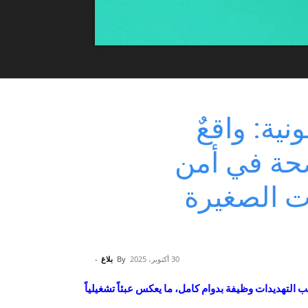
نية: واقعٌ
حة في أمن
ت الصغيرة
30 أكتوبر، 2025
By
بلاغ
-
قّب التهديدات وظيفة بدوام كامل، ما يعكس عبئاً تشغيلياً