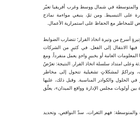
رة والمتوسطة في شمال ووسط وغرب أفريقيا تعبّر
درة على التبسيط. ومن ثمّ، ينبغي مواءمة نماذج
رض للمخاطر مع الحفاظ على استمرارية الأعمال.
يرةٍ أسرع من وتيرة اتخاذ القرار؛ تتضارب الضوابط
 فيها الانتقال إلى الفعل. في كثيرٍ من الشركات
لمعلومات العامة أو بخبيرٍ واحدٍ يعمل منفرداً. ومع
دثة وعلى امتداد سلسلة اتخاذ القرار. النتيجة: تعرّضٌ
، وتراكمٌ لمشكلاتٍ تشغيلية تتحول إلى مخاطر
ار في الحلول والكوادر المناسبة. وقبل ذلك، عليها
بين أولويات مجلس الإدارة وواقع الميدان»، يعلّق
 والمتوسطة: فهم الثغرات، سدّ النواقص، وتحديد