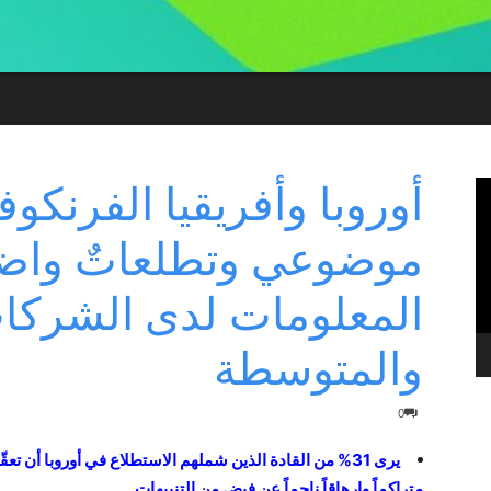
أوروبا وأفريقيا الفرنكوفو
موضوعي وتطلعاتٌ واض
المعلومات لدى الشركا
والمتوسطة
0
يرى 31% من القادة الذين شملهم الاستطلاع في أوروبا أن تع
متراكماً وإرهاقاً ناجماً عن فيضٍ من التنبيهات.