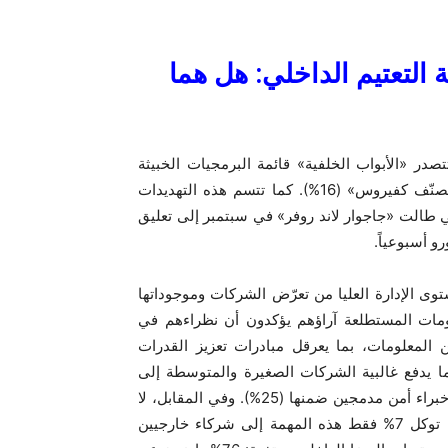
 التعتيم الداخلي: هل هما
تصدر «الأبواب الخلفية» قائمة البرمجيات الخبيثة
(24%)، تليها «أحصنة طروادة» (17%)، ثم «الداونلودر غير المصنّف كفيروس» (16%). كما تتسم هذه التهديدات
لتي طالت «جاجوار لاند روفر» في سبتمبر إلى تعليق
ى الإدارة العليا من تعرّض الشركات وموجوداتها
كنولوجيا المعلومات المستطلعة آراؤهم يؤكدون أن نظراءهم في
أمن المعلومات، بما يعرقل مبادرات تعزيز القدرات
المؤهلة، ما يدفع غالبية الشركات الصغيرة والمتوسطة إلى
الاعتماد على فرق تكنولوجيا المعلومات العامة (35%) أو على خبراء أمن مدمجين ضمنها (25%). وفي المقابل، لا
تمتلك سوى 29% فرقاً مخصصة حصراً لأمن المعلومات، بينما توكل 7% فقط هذه المهمة إلى شركاء خارجيين