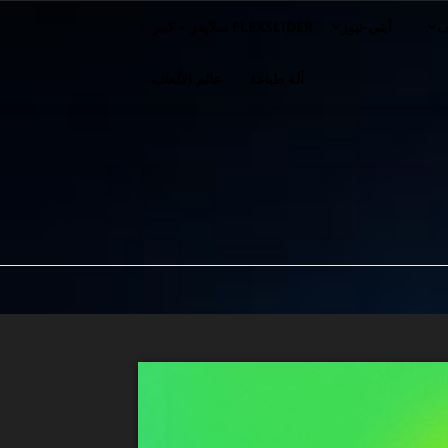
ف
آيتي-نيوز
FLEXSLIDER سلايدر – كبير
آلة طباعة
عالم الألعاب