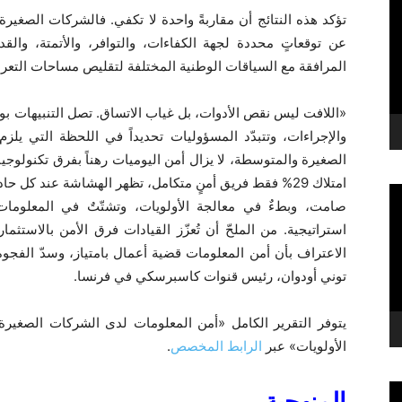
تؤكد هذه النتائج أن مقاربةً واحدة لا تكفي. فالشركات الصغي
عن توقعاتٍ محددة لجهة الكفاءات، والتوافر، والأتمتة، والق
المرافقة مع السياقات الوطنية المختلفة لتقليص مساحات التع
«اللافت ليس نقص الأدوات، بل غياب الاتساق. تصل التنبيهات بوت
والإجراءات، وتتبدّد المسؤوليات تحديداً في اللحظة التي يلزم
الصغيرة والمتوسطة، لا يزال أمن اليوميات رهناً بفرق تكنولوجيا ا
امتلاك 29% فقط فريق أمنٍ متكامل، تظهر الهشاشة عند كل حا
صامت، وبطءٌ في معالجة الأولويات، وتشتّتٌ في المعلومات
استراتيجية. من الملحّ أن تُعزّز القيادات فرق الأمن بالاستثم
الاعتراف بأن أمن المعلومات قضية أعمال بامتياز، وسدّ الفجوة 
توني أودوان، رئيس قنوات كاسبرسكي في فرنسا.
يتوفر التقرير الكامل «أمن المعلومات لدى الشركات الصغيرة
الأولويات» عبر
الرابط المخصص
.
المنهجية