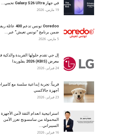
في جهاز Galaxy S26 Ultra تحمي...
19 مارس، 2026
Ooredoo تونس تدعم 400 عائلة 
ضمن برنامج “تونس تعيش” عبر...
5 مارس، 2026
إل جي تقدم حلولها الفريدة والذكية ف
معرض (KBIS) 2026 بفلوريدا
24 فبراير، 2026
قريباً: تجربة إبداعية سلسة مع كاميرا
أجهزة جالاكسي
23 فبراير، 2026
استراتيجية انعدام الثقة لأمن الأجهزة
المحمولة من سامسونج تعزز الأمن
السيبراني...
16 فبراير، 2026