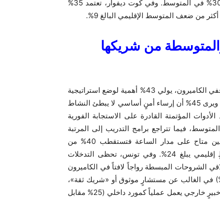
إلى امتلاك فريقٍ مخصص لأمن المعلومات بنسبة 42% مقابل 30% في المتوسط. وفي كوت ديفوار، تعتمد 35%
والمتوسطة من شريكها
تعكس معايير اختيار الشركاء الموثوقين أولويات محلية متباينة. ففي الكاميرون، يولي 43% أهمية لوضع استراتيجية
طويلة الأمد ومفصّلة بحسب الحاجة، مقابل 36% في المتوسط. ويرى 45% أن إرساء أمنٍ أساسي لا يبطئ النشاط
السنغال، تُعد الأدوات المؤتمتة القادرة على الاستجابة الفورية
ية لدى 45% من المشاركين، مقابل 26% في المتوسط، فيما تتراجع برامج التدريب إلى المرتبة
الأخيرة (15% مقابل 26%). أما الاستعانة بفريق خبراء خارجيين متاح على مدار الساعة فتستقطب 40% من
الشركات في كوت ديفوار و30% في المغرب، مقابل متوسطٍ إقليمي يبلغ 24%. وفي تونس، تحظى التدخلات
وادث بتقديرٍ أعلى (30% مقابل 25%). كما تلاقي الشروحات المبسطة رواجاً لافتاً في الكاميرون
2 مقابل 19%). وأخيراً، تبحث السنغال (30%) وتونس (28%) في الغالب عن مستشارٍ موثوق أو «شريك ثقة»،
مقابل 19% في المتوسط، فيما يميل السنغال أيضاً إلى تفضيل خبيرٍ خارجي يعمل عملياً كمورد داخلي (25% مقابل