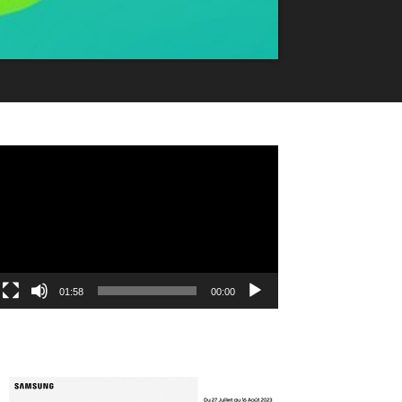
مشغل
الفيديو
01:58
00:00