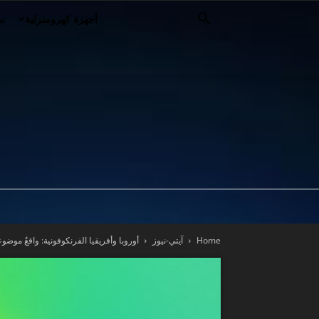
أجهزة كهرومنزلية
سي
Home
آيتي-نيوز
أوروبا وأفريقيا الفرنكوفونية: واقعٌ مو