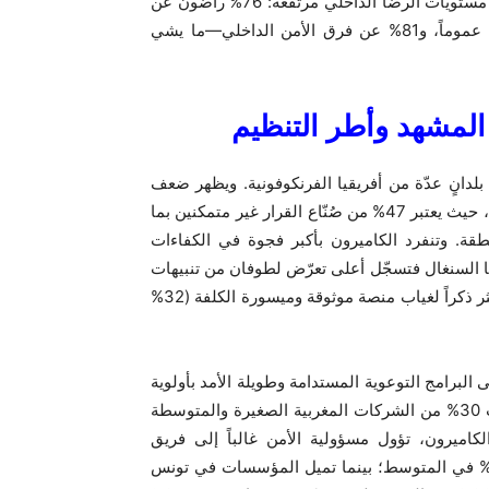
منخرطين مباشرةً في تصميم المنظومة وإدارتها. والمفارقة أن مستويات الرضا الداخلي مرتفعة: 76% راضون عن
خبراء الأمن المدمجين، 72% عن أقسام تكنولوجيا المعلومات عموماً، و81% عن فرق الأمن الداخلي—ما يشي
لمشهد وأطر التنظيم
بلدانٍ عدّة من أفريقيا الفرنكوفونية. ويظهر ضعف
الوعي لدى القيادات بأمن المعلومات على نحوٍ أوضح في تونس، حيث يعتبر 47% من صُنّاع القرار غير متمكنين بما
دلٍ إجمالي في المنطقة. وتنفرد الكاميرون بأكبر فجوة في الكفاءات
ها مقابل 24% في المتوسط. أما السنغال فتسجّل أعلى تعرّض لطوفان من تنبيهات
الأمان (30% مقابل 23% في المتوسط). وتبقى تونس أيضاً الأكثر ذكراً لغياب منصة موثوقة وميسورة الكلفة (32%
لبرامج التوعوية المستدامة وطويلة الأمد بأولوية
أكبر (33% مقابل 26% في المتوسط). وفي الوقت ذاته، ترغب 30% من الشركات المغربية الصغيرة والمتوسطة
ف كفريق خبراء خارجي متاح 24/7. وفي الكاميرون، تؤول مسؤولية الأمن غالباً إلى فريق
كنولوجيا المعلومات العام لدى 45% من الشركات، مقابل 37% في المتوسط؛ بينما تميل المؤسسات في تونس