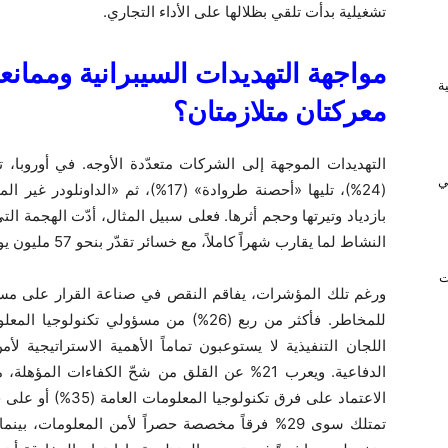
تشغيلية بدأت تلقي بظلالها على الأداء التجاري.
مواجهة التهديدات السيبرانية وممانعة
ريفية
معركتان متلازمتان؟
التهديدات الموجهة إلى الشركات متعدّدة الأوجه. في أوروبا، ت
ي
بازدياد وتيرتها وحجم أثرها. فعلى سبيل المثال، أدّت الهجمة ا
النشاط لما يقارب شهراً كاملاً، مع خسائر تقدّر بنحو 57 مليون يورو أسبوعياً.
ت
ورغم تلك المؤشرات، يفاقم النقص في صناعة القرار على مستو
للمخاطر. فأكثر من ربع (26%) من مسؤولي ت
اللجان التنفيذية لا يستوعبون تماماً الأهمية الاستراتيجية ل
الدفاعية. ويعرب 21% عن القلق من شحّ الكفاءات 