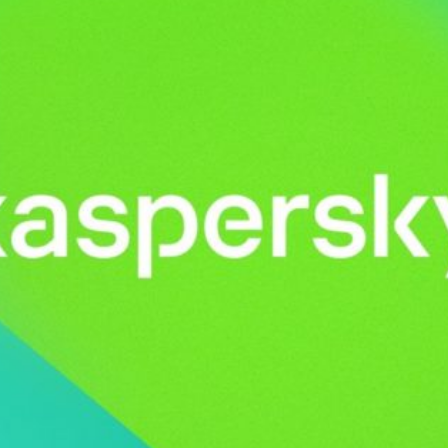
News
(arabic)