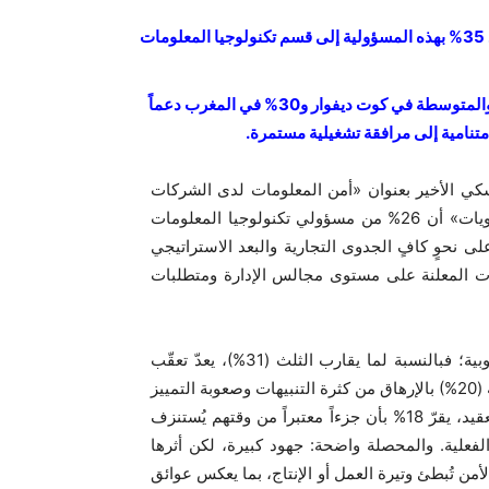
29% فقط يمتلكون فريقاً مخصصاً لأمن المعلومات، فيما يعهد 35% بهذه المسؤولية إلى قسم تكنولوجيا المعلومات
في أفريقيا الفرنكوفونية، تطلب 40% من الشركات الصغيرة والمتوسطة في كوت ديفوار و30% في المغرب دعماً
متنامية إلى مرافقة تشغيلية مستمرة.
 الأخير بعنوان «أمن المعلومات لدى الشركات
الصغيرة والمتوسطة: فهم الثغرات، سدّ النواقص، وتحديد الأولويات» أن 26% من مسؤولي تكنولوجيا المعلومات
لى نحوٍ كافٍ الجدوى التجارية والبعد الاستراتيجي
يات المعلنة على مستوى مجالس الإدارة ومتطلبات
تُهيمن الضغوط التشغيلية على فرق الأمن لدى الشركات الأوروبية؛ فبالنسبة لما يقارب الثلث (31%)، يعدّ تعقّب
التهديدات المحتملة عملاً بدوام كامل. ويشعر واحدٌ من كل خمسة (20%) بالإرهاق من كثرة التنبيهات وصعوبة التمييز
بين الحوادث الحرجة والإشارات المضللة. ولتفادي مزيدٍ من التعقيد، يقرّ 18% بأن جزءاً معتبراً من وقتهم يُستنزف
فعلية. والمحصلة واضحة: جهود كبيرة، لكن أثرها
رى؛ إذ يرى 18% أن بعض حلول الأمن تُبطئ وتيرة العمل أو الإنتاج، بما يعكس عوائق