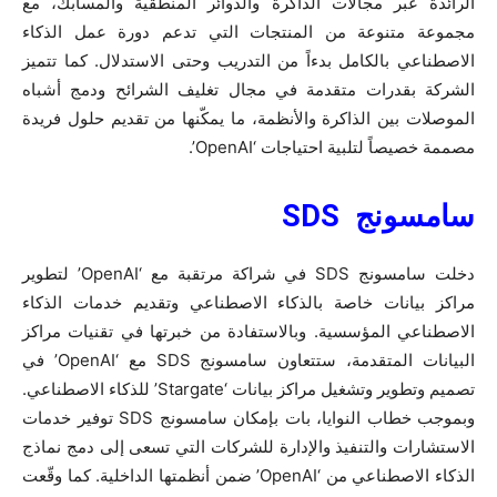
الرائدة عبر مجالات الذاكرة والدوائر المنطقية والمسابك، مع
مجموعة متنوعة من المنتجات التي تدعم دورة عمل الذكاء
الاصطناعي بالكامل بدءاً من التدريب وحتى الاستدلال. كما تتميز
الشركة بقدرات متقدمة في مجال تغليف الشرائح ودمج أشباه
الموصلات بين الذاكرة والأنظمة، ما يمكّنها من تقديم حلول فريدة
مصممة خصيصاً لتلبية احتياجات ‘OpenAI’.
سامسونج
SDS
دخلت سامسونج SDS في شراكة مرتقبة مع ‘OpenAI’ لتطوير
مراكز بيانات خاصة بالذكاء الاصطناعي وتقديم خدمات الذكاء
الاصطناعي المؤسسية. وبالاستفادة من خبرتها في تقنيات مراكز
البيانات المتقدمة، ستتعاون سامسونج SDS مع ‘OpenAI’ في
تصميم وتطوير وتشغيل مراكز بيانات ‘Stargate’ للذكاء الاصطناعي.
وبموجب خطاب النوايا، بات بإمكان سامسونج SDS توفير خدمات
الاستشارات والتنفيذ والإدارة للشركات التي تسعى إلى دمج نماذج
الذكاء الاصطناعي من ‘OpenAI’ ضمن أنظمتها الداخلية. كما وقّعت