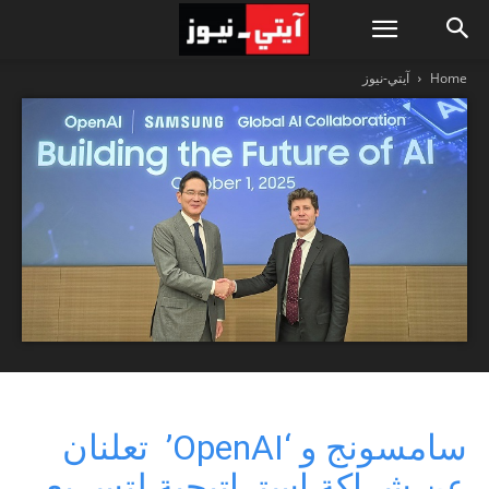
Home
آيتي-نيوز
سامسونج و ‘OpenAI’ تعلنان
عن شراكة استراتيجية لتسريع