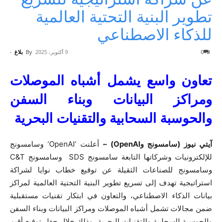
تطوير البنية التحتية العالمية
للذكاء الاصطناعي
0
9 أكتوبر، 2025
By
بلاغ
-
تعاون واسع يشمل أشباه الموصلات
ومراكز البيانات وبناء السفن
والحوسبة السحابية والتقنيات البحرية
آيتي نيوز (سامسونج وOpenAI) –
أعلنت ‘OpenAI’ وسامسونج
للإلكترونيات وشركاتها التابعة سامسونج SDS وسامسونج C&T
وسامسونج للصناعات الثقيلة عن توقيع خطاب نوايا لشراكة
استراتيجية تهدف إلى تسريع تطوير البنية التحتية العالمية لمراكز
بيانات الذكاء الاصطناعي، والتعاون في ابتكار تقنيات مستقبلية
ضمن مجالات تشمل أشباه الموصلات ومراكز البيانات وبناء السفن
والحوسبة السحابية والتقنيات البحرية، وذلك خلال حفل توقيع أقيم