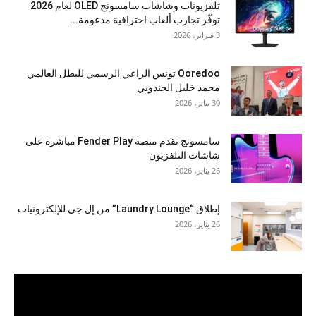
تلفزيونات وشاشات سامسونج OLED لعام 2026
توفّر تجارب ألعاب احترافية مدعومة...
3 فبراير، 2026
Ooredoo تونس الراعي الرسمي للبطل العالمي
محمد خليل الجندوبي
30 يناير، 2026
سامسونج تقدم منصة Fender Play مباشرة على
شاشات التلفزيون
26 يناير، 2026
إطلاق “Laundry Lounge” من إل جي للإلكترونيات
26 يناير، 2026
مشغل
الفيديو