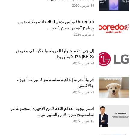
19 مارس، 2026
Ooredoo تونس تدعم 400 عائلة ريفية ضمن
برنامج “تونس تعيش” عبر...
5 مارس، 2026
إل جي تقدم حلولها الفريدة والذكية في معرض
(KBIS) 2026 بفلوريدا
24 فبراير، 2026
قريباً: تجربة إبداعية سلسة مع كاميرات أجهزة
جالاكسي
23 فبراير، 2026
استراتيجية انعدام الثقة لأمن الأجهزة المحمولة من
سامسونج تعزز الأمن السيبراني...
16 فبراير، 2026