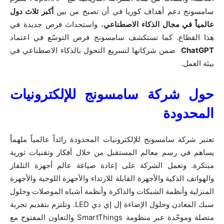
سامسونج دعم أهداف كوريا في أن تصبح من بين
أكبر ثلاث دول
عالمياً في مجال الذكاء الاصطناعي
، واستحداث فرص جديدة في
هذا القطاع. كما تستكشف سامسونج فرص التوسّع في اعتماد
ChatGPT
ضمن شركاتها لتسريع التحول بالذكاء الاصطناعي في
بيئة العمل.
حول شركة سامسونج للإلكترونيات
المحدودة
تعتبر شركة سامسونج للإلكترونيات المحدودة رائداً عالمياً ملهماً
يساهم في رسم معالم المستقبل من خلال أفكار وتقنيات ثورية
مبتكرة. وتعمل الشركة على إعادة صياغة عالم أجهزة التلفاز
والهواتف الذكية والأجهزة القابلة للارتداء والأجهزة اللوحية والأجهزة
المنزلية وأنظمة الشبكات والذاكرة وأنظمة أشباه الموصلات وحلول
سبك المعادن وحلول الإضاءة إل إي دي LED. وتلتزم بتقديم تجربة
متصلة وموحّدة عبر منظومة SmartThings والتعاون المفتوح مع