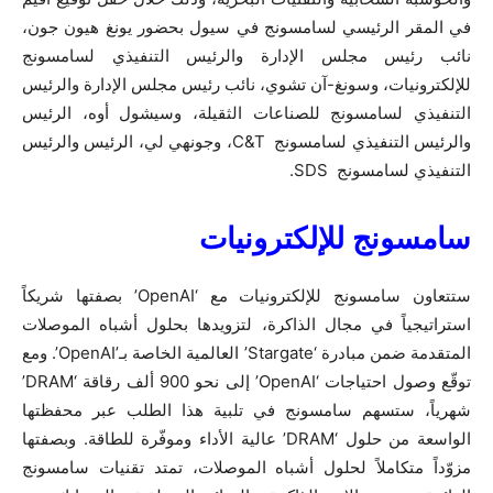
في المقر الرئيسي لسامسونج في سيول بحضور يونغ هيون جون،
نائب رئيس مجلس الإدارة والرئيس التنفيذي لسامسونج
للإلكترونيات، وسونغ-آن تشوي، نائب رئيس مجلس الإدارة والرئيس
التنفيذي لسامسونج للصناعات الثقيلة، وسيشول أوه، الرئيس
والرئيس التنفيذي لسامسونج C&T، وجونهي لي، الرئيس والرئيس
التنفيذي لسامسونج SDS.
سامسونج للإلكترونيات
ستتعاون سامسونج للإلكترونيات مع ‘OpenAI’ بصفتها شريكاً
استراتيجياً في مجال الذاكرة، لتزويدها بحلول أشباه الموصلات
المتقدمة ضمن مبادرة ‘Stargate’ العالمية الخاصة بـ’OpenAI’. ومع
توقّع وصول احتياجات ‘OpenAI’ إلى نحو 900 ألف رقاقة ‘DRAM’
شهرياً، ستسهم سامسونج في تلبية هذا الطلب عبر محفظتها
الواسعة من حلول ‘DRAM’ عالية الأداء وموفّرة للطاقة. وبصفتها
مزوّداً متكاملاً لحلول أشباه الموصلات، تمتد تقنيات سامسونج