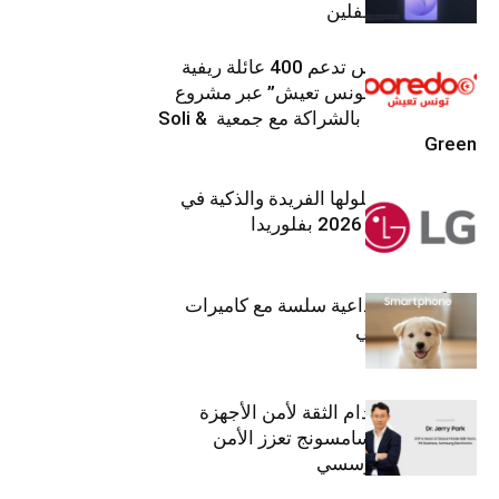
من أعين المتطفلين
Ooredoo تونس تدعم 400 عائلة ريفية
ضمن برنامج “تونس تعيش” عبر مشروع
تنموي مستدام بالشراكة مع جمعية Soli &
Green
إل جي تقدم حلولها الفريدة والذكية في
معرض (KBIS) 2026 بفلوريدا
قريباً: تجربة إبداعية سلسة مع كاميرات
أجهزة جالاكسي
استراتيجية انعدام الثقة لأمن الأجهزة
المحمولة من سامسونج تعزز الأمن
السيبراني المؤسسي