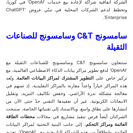
الشركة اتفاقية شراكة لإعادة بيع خدمات ‘OpenAI’ في كوريا،
وتخطط لدعم الشركات المحلية في تبنّي عروض ‘ChatGPT
Enterprise’.
سامسونج
C&T
وسامسونج للصناعات
الثقيلة
ستتعاون سامسونج C&T وسامسونج للصناعات الثقيلة مع
‘OpenAI’ لدفع تطوير مراكز بيانات الذكاء الاصطناعي العالمية، مع
تركيز خاص على
التطوير المشترك لمراكز البيانات العائمة.
وتُعد
هذه المراكز خياراً واعداً مقارنة بالمراكز التقليدية، إذ تسهم في
معالجة مشكلة ندرة الأراضي، وخفض تكاليف التبريد، وتقليل
الانبعاثات الكربونية، غير أن تعقيدها التقني حدّ حتى الآن من
انتشارها على نطاق واسع. وبالاستناد إلى تقنياتها الخاصة، ستبحث
الشركتان أيضاً فرص تنفيذ مشاريع في مجالات
محطات الطاقة
العائمة ومراكز التحكم
، إلى جانب البنية التحتية لمراكز البيانات
العائمة. وانطلاقاً من هذه الشراكة التاريخية مع ‘OpenAI’، تعتزم