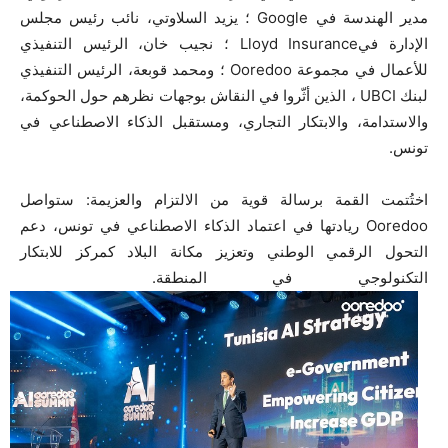
مدير الهندسة في Google ؛ يزيد السلاوتي، نائب رئيس مجلس
الإدارة فيLloyd Insurance ؛ نجيب خان، الرئيس التنفيذي
للأعمال في مجموعة Ooredoo ؛ ومحمد قوبعة، الرئيس التنفيذي
لبنك UBCI ، الذين أثّروا في النقاش بوجهات نظرهم حول الحوكمة،
والاستدامة، والابتكار التجاري، ومستقبل الذكاء الاصطناعي في
تونس.
اختُتمت القمة برسالة قوية من الالتزام والعزيمة: ستواصل
Ooredoo ريادتها في اعتماد الذكاء الاصطناعي في تونس، دعم
التحول الرقمي الوطني وتعزيز مكانة البلاد كمركز للابتكار
التكنولوجي في المنطقة.