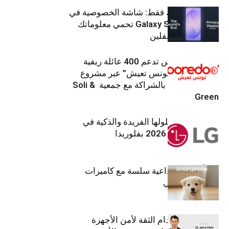
شاشتك، لعينيك فقط: شاشة الخصوصية في
جهاز Galaxy S26 Ultra تحمي معلوماتك
من أعين المتطفلين
Ooredoo تونس تدعم 400 عائلة ريفية
ضمن برنامج “تونس تعيش” عبر مشروع
تنموي مستدام بالشراكة مع جمعية Soli &
Green
إل جي تقدم حلولها الفريدة والذكية في
معرض (KBIS) 2026 بفلوريدا
قريباً: تجربة إبداعية سلسة مع كاميرات
أجهزة جالاكسي
استراتيجية انعدام الثقة لأمن الأجهزة