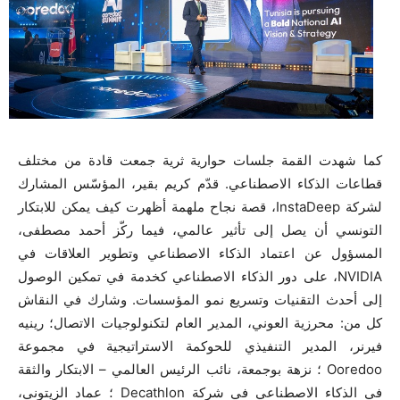
كما شهدت القمة جلسات حوارية ثرية جمعت قادة من مختلف
قطاعات الذكاء الاصطناعي. قدّم كريم بقير، المؤسّس المشارك
لشركة InstaDeep، قصة نجاح ملهمة أظهرت كيف يمكن للابتكار
التونسي أن يصل إلى تأثير عالمي، فيما ركّز أحمد مصطفى،
المسؤول عن اعتماد الذكاء الاصطناعي وتطوير العلاقات في
NVIDIA، على دور الذكاء الاصطناعي كخدمة في تمكين الوصول
إلى أحدث التقنيات وتسريع نمو المؤسسات. وشارك في النقاش
كل من: محرزية العوني، المدير العام لتكنولوجيات الاتصال؛ رينيه
فيرنر، المدير التنفيذي للحوكمة الاستراتيجية في مجموعة
Ooredoo ؛ نزهة بوجمعة، نائب الرئيس العالمي – الابتكار والثقة
في الذكاء الاصطناعي في شركة Decathlon ؛ عماد الزيتوني،