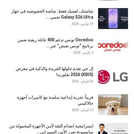
شاشتك، لعينيك فقط: شاشة الخصوصية في جهاز
Galaxy S26 Ultra تحمي...
19 مارس، 2026
Ooredoo تونس تدعم 400 عائلة ريفية ضمن
برنامج “تونس تعيش” عبر...
5 مارس، 2026
إل جي تقدم حلولها الفريدة والذكية في معرض
(KBIS) 2026 بفلوريدا
24 فبراير، 2026
قريباً: تجربة إبداعية سلسة مع كاميرات أجهزة
جالاكسي
23 فبراير، 2026
استراتيجية انعدام الثقة لأمن الأجهزة المحمولة من
سامسونج تعزز الأمن السيبراني...