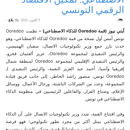
الرقمي التونسي
0
3 أكتوبر، 2025
By
بلاغ
-
آيتي نيوز (قمة Ooredoo للذكاء الاصطناعي) –
نظمت Ooredoo
تونس أمس أول نسخة من قمة Ooredoo للذكاء الاصطناعي، وهو
حدث بارز جمع وزير تكنولوجيات الاتصال، سفيان الهميسي،
والرئيس التنفيذي لمجموعة Ooredoo، عزيز ألعثمان فخرو،
والرئيس التنفيذي الإقليمي لمجموعة Ooredoo لمنطقة شمال
إفريقيا وآسيا، أحمد عبد العزيز النعمة، والرئيس التنفيذي لـ
Ooredoo تونس، منصور راشد الخاطر، إلى جانب فريق قيادة
المجموعة، وعدد من الشركات الناشئة، ورجال الأعمال، ووسائل
الإعلام، وصناع القرار، والفاعلين الرئيسيين في منظومة الذكاء
الاصطناعي في تونس.
وفي افتتاح القمة، شدد وزير تكنولوجيات الاتصال على أن الذكاء
الاصطناعي يمثل أكثر من مجرد تطور تكنولوجي؛ فهو فرصة
استراتيجية لتونس لتعزيز سيادتها الرقمية، وتمكين الشباب، وتسريع