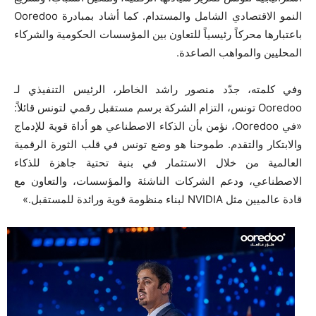
النمو الاقتصادي الشامل والمستدام. كما أشاد بمبادرة Ooredoo
باعتبارها محركاً رئيسياً للتعاون بين المؤسسات الحكومية والشركاء
المحليين والمواهب الصاعدة.
وفي كلمته، جدّد منصور راشد الخاطر، الرئيس التنفيذي لـ
Ooredoo تونس، التزام الشركة برسم مستقبل رقمي لتونس قائلاً:
«في Ooredoo، نؤمن بأن الذكاء الاصطناعي هو أداة قوية للإدماج
والابتكار والتقدم. طموحنا هو وضع تونس في قلب الثورة الرقمية
العالمية من خلال الاستثمار في بنية تحتية جاهزة للذكاء
الاصطناعي، ودعم الشركات الناشئة والمؤسسات، والتعاون مع
قادة عالميين مثل NVIDIA لبناء منظومة قوية ورائدة للمستقبل.»