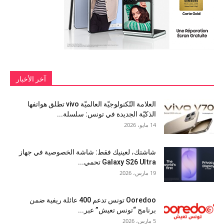
آخر الأخبار
العلامة التّكنولوجيّة العالميّة vivo تطلق هواتفها
الذكيّة الجديدة في تونس: سلسلة...
14 مايو، 2026
شاشتك، لعينيك فقط: شاشة الخصوصية في جهاز
Galaxy S26 Ultra تحمي...
19 مارس، 2026
Ooredoo تونس تدعم 400 عائلة ريفية ضمن
برنامج “تونس تعيش” عبر...
5 مارس، 2026