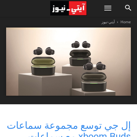
Home
آيتي-نيوز
إل جي توسع مجموعة سماعات
xboom Buds مع سماعات