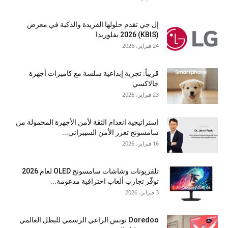
إل جي تقدم حلولها الفريدة والذكية في معرض
(KBIS) 2026 بفلوريدا
24 فبراير، 2026
قريباً: تجربة إبداعية سلسة مع كاميرات أجهزة
جالاكسي
23 فبراير، 2026
استراتيجية انعدام الثقة لأمن الأجهزة المحمولة من
سامسونج تعزز الأمن السيبراني...
16 فبراير، 2026
تلفزيونات وشاشات سامسونج OLED لعام 2026
توفّر تجارب ألعاب احترافية مدعومة...
3 فبراير، 2026
Ooredoo تونس الراعي الرسمي للبطل العالمي