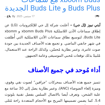
Buds Plus و Buds Lite الجديدة
0
17 سبتمبر، 2025
By
بلاغ
-
آيتي نيوز (إل جي) –
أعلنت شركة إل جي للإلكترونيات (LG) عن
إطلاق سماعات الأذن اللاسلكية xbomm Buds Plus و xbomm
Buds Lite، لتوسيع نطاق سماعات الأذن اللاسلكية التي أُطلقت
في شهر جانفي الماضي. و تجمع هذه الأصناف الجديدة بين جودة
صوت غامرة، وعمر بطارية مُحسّن، وكذلك الراحة عند الاستعمال،
مُلبيةً بذلك توقعات مُحبي الموسيقى وعامة الجمهور.
أداء مُوحد في جميع الأصناف
تتميز جميع هذه الأصناف بمحركات “جرافين” لصوت نقي وقوي،
وميزة إلغاء الضوضاء (ANC)، وعمر بطارية يصل إلى 30 ساعة مع
علبة الشحن، وتعرف أيضا بالاتصال السلس بفضل تقنية بلوتوث
5.4. كما يضمن تصميمها المريح مع الأحجام المتعددة راحة مُثلى