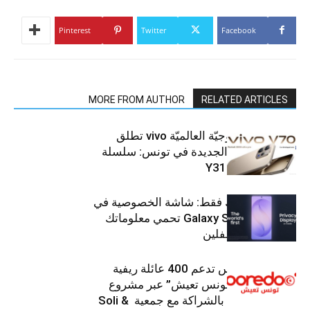
Pinterest
Twitter
Facebook
MORE FROM AUTHOR
RELATED ARTICLES
العلامة التّكنولوجيّة العالميّة vivo تطلق
هواتفها الذكيّة الجديدة في تونس: سلسلة
V70 وسلسلة Y31
شاشتك، لعينيك فقط: شاشة الخصوصية في
جهاز Galaxy S26 Ultra تحمي معلوماتك
من أعين المتطفلين
Ooredoo تونس تدعم 400 عائلة ريفية
ضمن برنامج “تونس تعيش” عبر مشروع
تنموي مستدام بالشراكة مع جمعية Soli &