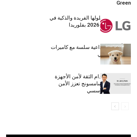
Green
إل جي تقدم حلولها الفريدة والذكية في
معرض (KBIS) 2026 بفلوريدا
قريباً: تجربة إبداعية سلسة مع كاميرات
أجهزة جالاكسي
استراتيجية انعدام الثقة لأمن الأجهزة
المحمولة من سامسونج تعزز الأمن
السيبراني المؤسسي