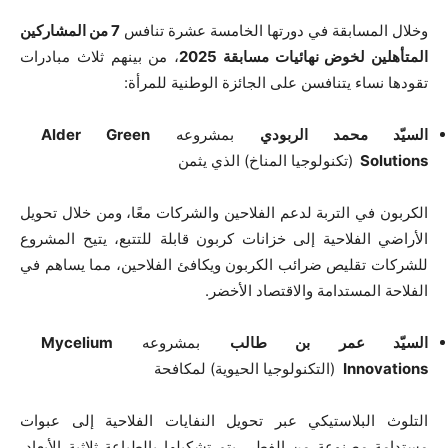
وخلال المسابقة في دورتها الخامسة عشرة تنافس
7 من المشاركين
المتأهلين لخوض نهائيات مسابقة 2025
، من بينهم ثلاث مبادرات
تقودها نساء يتنافسن على الجائزة الوطنية للمرأة:
السيّد محمد الربودي
بمشروعه
Alder Green
Solutions
(تكنولوجيا المناخ) الذي يثمن
الكربون في التربة لدعم الفلاحين والشركات معًا، ومن خلال تحويل
الأراضي الفلاحية إلى خزانات كربون قابلة للتتبع، يتيح المشروع
للشركات تقليص ضرائب الكربون ويكافئ الفلاحين، مما يساهم في
الفلاحة المستدامة والاقتصاد الأخضر.
السيّد عمر بن طالب
بمشروعه
Mycelium
Innovations
(التكنولوجيا الحيوية) لمكافحة
التلوث البلاستيكي عبر تحويل النفايات الفلاحية إلى عبوات
مستدامة مصنوعة من الفطر، يتم تشكيلها بالطباعة ثلاثية الأبعاد،