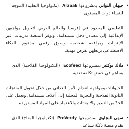
جيهان التواتي
بمشروعها
Arzaak
(تكنولوجيا التعليم) الموجه
للنساء ذوات المستوى
التعليمي المحدود في إفريقيا والعالم العربي لتحويل مواهبهن
الإبداعية إلى مصادر دخل مستدامة، وتوفر المنصة تدريبات عبر
الإنترنات ومرافقة شخصية وسوق رقمي مدعوم بالذكاء
الاصطناعي يربطهن بفرص مهنية.
ملاك بوكثير
بمشروعها
Ecofeed
(التكنولوجيا الفلاحية) الذي
يساهم في خفض تكلفة تغذية
الحيوانات ومواجهة انعدام الأمن الغذائي من خلال تحويل المنتجات
الثانوية الفلاحية والبحرية المحلية إلى أعلاف مستدامة، وتعمل على
الحدّ من التبذير والانبعاثات والاعتماد على المواد المستوردة.
سهى البجاوي
بمشروعها
ProVerdy
(تكنولوجيا المناخ) الذي
يقدم منصة ذكيّة تساعد