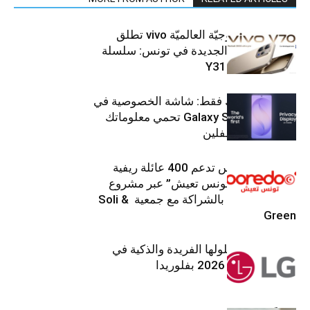
العلامة التّكنولوجيّة العالميّة vivo تطلق
هواتفها الذكيّة الجديدة في تونس: سلسلة
V70 وسلسلة Y31
شاشتك، لعينيك فقط: شاشة الخصوصية في
جهاز Galaxy S26 Ultra تحمي معلوماتك
من أعين المتطفلين
Ooredoo تونس تدعم 400 عائلة ريفية
ضمن برنامج “تونس تعيش” عبر مشروع
تنموي مستدام بالشراكة مع جمعية Soli &
Green
إل جي تقدم حلولها الفريدة والذكية في
معرض (KBIS) 2026 بفلوريدا