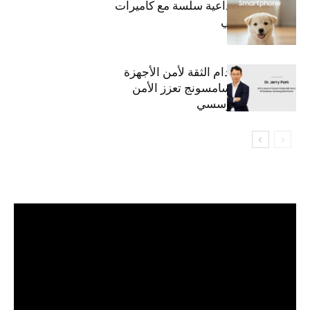
قريباً: تجربة إبداعية سلسة مع كاميرات
أجهزة جالاكسي
استراتيجية انعدام الثقة لأمن الأجهزة
المحمولة من سامسونج تعزز الأمن
السيبراني المؤسسي
مشغل
الفيديو