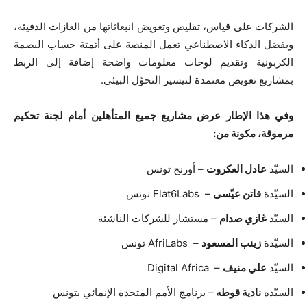
الشركات على قياس، تقليص وتعويض انبعاثاتها من الغازات الدفيئة،
وبفضل الذكاء الاصطناعي تعمل المنصة على أتمتة حساب البصمة
الكربونية وتقديم لوحات معلومات واضحة إضافة إلى الربط
بمشاريع تعويض معتمدة لتيسير التحوّل البيئي.
وفي هذا الإطار عرض مشاريع جميع المتأهلين أمام لجنة تحكيم
مرموقة، مكونة من:
السيّد
عادل العكروت
– أورنج تونس
السيّدة
فاتن عيّسى
– Flat6Labs تونس
السيّد
غازي صدام
– مستشار للشركات الناشئة
السيّدة
زينب المسعود
– AfriLabs تونس
السيّد
علي منيف
– Digital Africa
السيّدة
نادية قوطه
– برنامج الأمم المتحدة الإنمائي بتونس