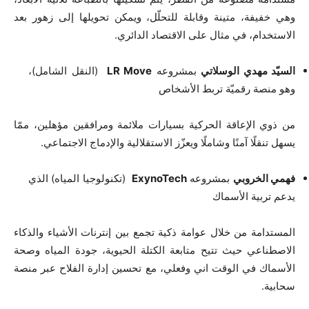
وهي خفيفة، متينة وقابلة للتحلّل، ويمكن تحويلها إلى زهور بعد
الاستخدام، في مثال على الاقتصاد الدائري.
السيّد مهدي الوسلاتي
بمشروعه
LR Move
(النقل الشامل)،
وهو منصة رقميّة تربط الأشخاص
من ذوي الإعاقة الحركية بسيارات ملائمة ومرافقين مؤهلين، ممّا
يسهل تنقلًا آمنًا وشاملًا ويعزّز الاستقلالية والإدماج الاجتماعي.
فهمي الخروبي
بمشروعه
ExynoTech
(تكنولوجيا المياه) الذي
يدعم تربية الأسماك
المستدامة من خلال عوامة ذكية تجمع بين إنترنات الأشياء والذكاء
الاصطناعي حيث تتيح متابعة الكتلة الحيوية، جودة المياه وصحة
الأسماك في الوقت اني وفعلي، مع تحسين إدارة الفلاح عبر منصة
سحابية.