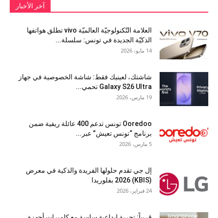
آخر الأخبار
العلامة التّكنولوجيّة العالميّة vivo تطلق هواتفها
الذكيّة الجديدة في تونس: سلسلة...
14 مايو، 2026
شاشتك، لعينيك فقط: شاشة الخصوصية في جهاز
Galaxy S26 Ultra تحمي...
19 مارس، 2026
Ooredoo تونس تدعم 400 عائلة ريفية ضمن
برنامج “تونس تعيش” عبر...
5 مارس، 2026
إل جي تقدم حلولها الفريدة والذكية في معرض
(KBIS) 2026 بفلوريدا
24 فبراير، 2026
قريباً: تجربة إبداعية سلسة مع كاميرات أجهزة