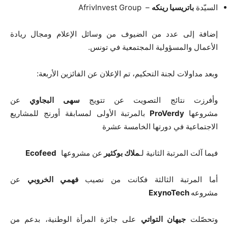
السيّدة
باتريسيا رينكه
– AfrivInvest Group
إضافة إلى عدد من الضيوف من وسائل الإعلام ومجال ريادة
الأعمال والمسؤولية المجتمعية في تونس.
وبعد مداولات لجنة التحكيم، تم الإعلان عن الفائزين الأربعة:
وأفرزت نتائج التصويت عن تتويج
سهى البجاوي
عن
مشروعها
ProVerdy
بالمرتبة الأولى لمسابقة أورنج للمشاريع
الاجتماعية في دورتها الخامسة عشرة
فيما آلت المرتبة الثانية لـ
ملاك بوكثير
عن مشروعها
Ecofeed
أما المرتبة الثالثة فكانت من نصيب
فهمي الخروبي
عن
مشروعه
ExynoTech
وتحصّلت
جيهان التواتي
على جائزة المرأة الوطنية، بدعم من