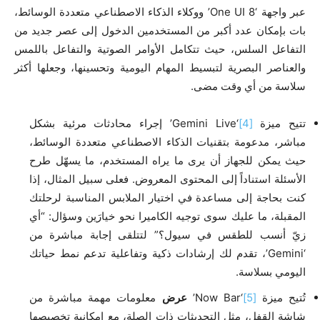
عبر واجهة ‘One UI 8’ ووكلاء الذكاء الاصطناعي متعددة الوسائط،
بات بإمكان عدد أكبر من المستخدمين الدخول إلى عصر جديد من
التفاعل السلس، حيث تتكامل الأوامر الصوتية والتفاعل باللمس
والعناصر البصرية لتبسيط المهام اليومية وتحسينها، وجعلها أكثر
سلاسة من أي وقت مضى.
تتيح ميزة
[4]
‘Gemini Live’ إجراء محادثات مرئية بشكل
مباشر، مدعومة بتقنيات الذكاء الاصطناعي متعددة الوسائط،
حيث يمكن للجهاز أن يرى ما يراه المستخدم، ما يسهّل طرح
الأسئلة استناداً إلى المحتوى المعروض. فعلى سبيل المثال، إذا
كنت بحاجة إلى مساعدة في اختيار الملابس المناسبة لرحلتك
المقبلة، ما عليك سوى توجيه الكاميرا نحو خيارَين وسؤال: “أي
زيّ أنسب للطقس في سيول؟” لتتلقى إجابة مباشرة من
‘Gemini’، تقدم لك إرشادات ذكية وتفاعلية تدعم نمط حياتك
اليومي بسلاسة.
تُتيح ميزة
[5]
‘Now Bar’
عرض
معلومات مهمة مباشرة من
شاشة القفل، مثل التحديثات ذات الصلة، مع إمكانية تخصيصها