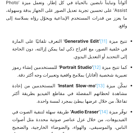
ألواناً وتبايناً نابضين بالحياة في كل إطار. وتعمل ميزة ‘Photo
Assist’ على تحسين تجربة تعديل الصور على الجهاز بدقة وسهولة،
ما يعزز من قدرات المستخدم الإبداعية ويحوّل رؤاه بسلاسة إلى
واقع.
تتيح ميزة
[11]
‘Generative Edit’
التعرف تلقائيًا على المارة
في خلفية الصور، مع اقتراح ذكي لما يمكن إزالته، دون الحاجة
إلى التحديد أو التعديل اليدوي.
كما تتيح ميزة
[12]
‘Portrait Studio’
للمستخدمين إنشاء رموز
تعبيرية شخصية (أفاتار) بملامح واقعية وتعبيرات وجه أكثر دقة.
تمكّن ميزة
[13]
‘Instant Slow-mo’
المستخدمين من إعادة
مشاهدة لحظاتهم المفضلة في مقاطع الفيديو بطريقة أكثر
تفاعلاً، من خلال عرضها ببطئ بمجرد لمسة واحدة.
توفّر ميزة
[14]
‘Audio Eraser’
طريقة سهلة لتنقية الصوت في
الفيديوهات، من خلال عزل عناصر صوتية محددة مثل أصوات
الناس، والموسيقى، والهواء، والضوضاء الخارجية، والضجيج