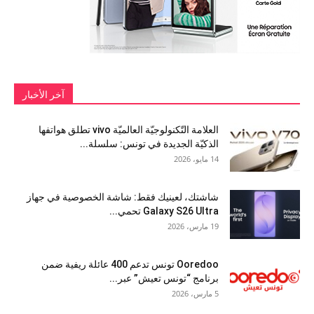
آخر الأخبار
العلامة التّكنولوجيّة العالميّة vivo تطلق هواتفها
الذكيّة الجديدة في تونس: سلسلة...
14 مايو، 2026
شاشتك، لعينيك فقط: شاشة الخصوصية في جهاز
Galaxy S26 Ultra تحمي...
19 مارس، 2026
Ooredoo تونس تدعم 400 عائلة ريفية ضمن
برنامج “تونس تعيش” عبر...
5 مارس، 2026