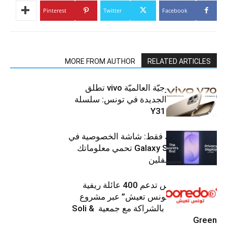
Pinterest
Twitter
Facebook
MORE FROM AUTHOR
RELATED ARTICLES
العلامة التّكنولوجيّة العالميّة vivo تطلق
هواتفها الذكيّة الجديدة في تونس: سلسلة
V70 وسلسلة Y31
شاشتك، لعينيك فقط: شاشة الخصوصية في
جهاز Galaxy S26 Ultra تحمي معلوماتك
من أعين المتطفلين
Ooredoo تونس تدعم 400 عائلة ريفية
ضمن برنامج “تونس تعيش” عبر مشروع
تنموي مستدام بالشراكة مع جمعية Soli &
Green