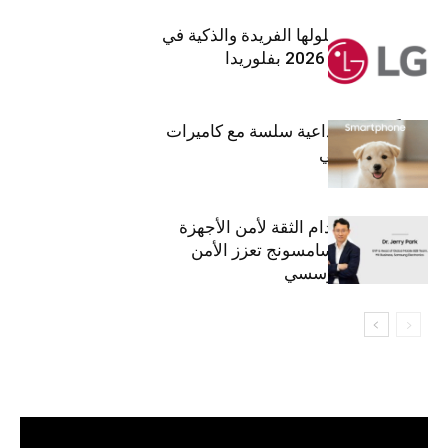
إل جي تقدم حلولها الفريدة والذكية في
معرض (KBIS) 2026 بفلوريدا
قريباً: تجربة إبداعية سلسة مع كاميرات
أجهزة جالاكسي
استراتيجية انعدام الثقة لأمن الأجهزة
المحمولة من سامسونج تعزز الأمن
السيبراني المؤسسي
مشغل
الفيديو