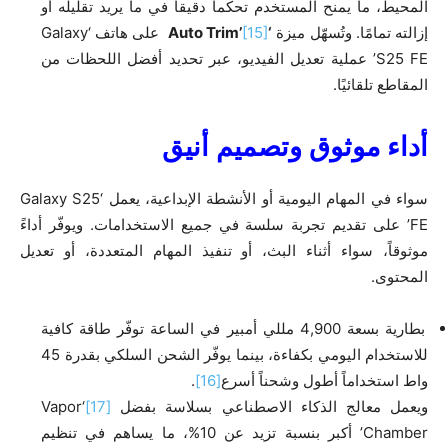
المحيط، ما يمنح المستخدم تحكماً دقيقاً في ما يريد تقليله أو
إزالته تمامًا. وتُسهّل ميزة
‘Auto Trim’
[15]
على هاتف ‘Galaxy
S25 FE’ عملية تعديل الفيديو، عبر تحديد أفضل اللحظات من
المقاطع تلقائيًا.
أداء موثوق وتصميم أنيق
سواء في المهام اليومية أو الأنشطة الإبداعية، يعمل ‘Galaxy S25
FE’ على تقديم تجربة سلسة في جميع الاستخدامات. ويوفّر أداءً
موثوقاً، سواء أثناء البث، أو تنفيذ المهام المتعددة، أو تعديل
المحتوى.
بطارية بسعة 4,900 مللي أمبير في الساعة توفّر طاقة كافية
للاستخدام اليومي بكفاءة، بينما يوفّر الشحن السلكي بقدرة 45
واط استخداماً أطول وشحناً أسرع
[16]
.
ويعمل معالج الذكاء الاصطناعي بسلاسة بفضل
[17]
‘Vapor
Chamber’ أكبر بنسبة تزيد عن 10%، ما يساهم في تنظيم