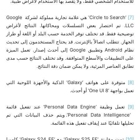
للاستخدام الشخصي فقط، ولا يُقصد بها الاستخدام لأغراض طبية.
[7]
‘Circle to Search’ هي علامة تجارية مملوكة لشركة Google
LLC. تم اختصار بعض التسلسلات ومحاكاتها. النتائج لأغراض
توضيحية فقط. قد تختلف توفر الخدمة حسب البلد أو اللغة أو طراز
الجهاز. تتطلب اتصالاً بالإنترنت. قد يحتاج المستخدمون إلى تحديث
نظام Android وتطبيق Google إلى أحدث إصدار. تعمل الميزة
على التطبيقات والأسطح المتوافقة. وقد تختلف النتائج حسب مدى
تطابق العناصر المرئية، ولا يمكن ضمان دقة النتائج.
[8]
متوفرة على هواتف ‘Galaxy’ الذكية والأجهزة اللوحية التي
تعمل بواجهة ‘One UI 8’ أو أحدث.
[9]
تعمل وظيفة ‘Personal Data Engine’ عند تفعيل قائمة
‘Personal Data Intelligence’. ويتم حذف البيانات التي تم
تحليلها تلقائيًا عند إيقاف تفعيل هذه القائمة.
[10]
تمت مقارنة ‘Galaxy S25 FE’ مع ‘Galaxy S24 FE’ كاميرا