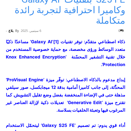
وكاميرا احترافية لتجربة رائدة
متكاملة
0
6 سبتمبر، 2025
By
بلاغ
-
ذكاء اصطناعي متقدّم: توفر تقنيات
[1]
‘Galaxy AI’ مساعدًا ذكيًا
متعدد الوسائط ورؤى مخصصة، مع حماية خصوصية المستخدم من
خلال تقنية التشفير المحسّنة ‘Knox Enhanced Encryption
Protection’.
إبداع مدعوم بالذكاء الاصطناعي: توفّر ميزة ‘ProVisual Engine’
المحدَّثة، إلى جانب كاميرا أمامية بدقة 12 ميجابكسل، صور سيلفي
مذهلة حتى في الإضاءة المنخفضة بفضل وضع تقليل التشويش. كما
تقترح ميزة ‘Generative Edit’ تعديلات ذكية لإزالة العناصر غير
المرغوب فيها وتعبئة الخلفيات بسلاسة.
أداء قوي يدوم: تم تصميم ‘Galaxy S25 FE’ ليتحمّل الاستخدام