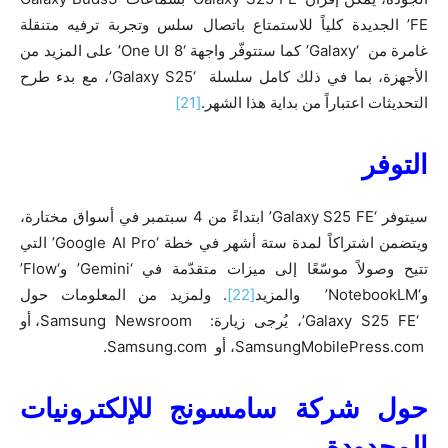
FE’ الجديدة كلياً للاستمتاع باتصال سلس وتجربة ترفيه متنقلة
غامرة من ‘Galaxy’ كما ستتوفّر واجهة ‘One UI 8’ على المزيد من
الأجهزة، بما في ذلك كامل سلسلة ‘Galaxy S25’، مع بدء طرح
التحديثات اعتباراً من بداية هذا الشهر.
[21]
التوفر
سيتوفر ‘Galaxy S25 FE’ ابتداءً من 4 سبتمبر في أسواق مختارة،
ويتضمن اشتراكاً لمدة ستة أشهر في خطة ‘Google AI Pro’ التي
تتيح وصولاً موسّعًا إلى ميزات متقدّمة في ‘Gemini’ و‘Flow’
و‘NotebookLM’ والمزيد
[22]
. ولمزيد من المعلومات حول
‘Galaxy S25 FE’، يُرجى زيارة: Samsung Newsroom، أو
SamsungMobilePress.com، أو Samsung.com.
حول شركة سامسونج للإلكترونيات
المحدودة