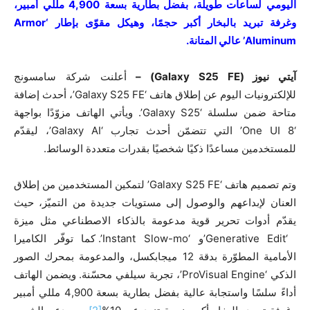
اليومي لساعات طويلة، بفضل بطارية بسعة 4,900 مللي أمبير،
وغرفة تبريد بالبخار أكبر حجمًا، وهيكل مقوّى بإطار ‘Armor
Aluminum’ عالي المتانة.
آيتي نيوز (Galaxy S25 FE) –
أعلنت شركة سامسونج
للإلكترونيات اليوم عن إطلاق هاتف ‘Galaxy S25 FE’، أحدث إضافة
متاحة ضمن سلسلة ‘Galaxy S25’. ويأتي الهاتف مزوّدًا بواجهة
‘One UI 8’ التي تتضمّن أحدث تجارب ‘Galaxy AI’، ليقدّم
للمستخدمين مساعدًا ذكيًا شخصيًا بقدرات متعددة الوسائط.
وتم تصميم هاتف ‘Galaxy S25 FE’ لتمكين المستخدمين من إطلاق
العنان لإبداعهم والوصول إلى مستويات جديدة من التميّز، حيث
يقدّم أدوات تحرير قوية مدعومة بالذكاء الاصطناعي مثل ميزة
‘Generative Edit’و ‘Instant Slow-mo’. كما توفّر الكاميرا
الأمامية المطوّرة بدقة 12 ميجابكسل، والمدعومة بمحرك الصور
الذكي ‘ProVisual Engine’، تجربة سيلفي محسّنة. ويضمن الهاتف
أداءً سلسًا واستجابة عالية بفضل بطارية بسعة 4,900 مللي أمبير