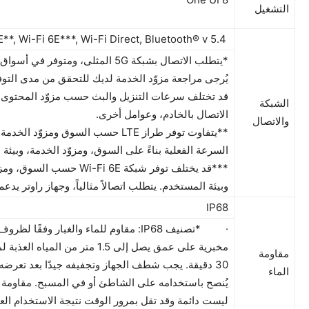
التشغيل
5G*, LTE**, Wi-Fi 6E***, Wi-Fi Direct, Bluetooth® v 5.4
*يتطلب الاتصال بشبكة 5G المثلى، ومتوفر في 
يُرجى مراجعة مزوّد الخدمة لديك للتحقق من مدى التوف
قد تختلف سرعات التنزيل والبث حسب مزوّد المحتوى،
الشبكة
الاتصال بالخادم، وعوامل أخرى.
والاتصال
**يتفاوت توفر طراز LTE حسب السوق ومزوّد ا
السرعة الفعلية بناءً على السوق، ومزوّد الخدمة، وبيئة 
***قد يختلف توفر شبكة Wi-Fi 6E حسب 
وبيئة المستخدم. يتطلب اتصالاً مثالياً، وجهاز راوتر يدعم i-Fi 6E
IP68
· *تصنيف IP68: مقاوم للماء والغبار وفقًا لظ
مخبرية على عمق يصل إلى 1.5 متر من الميا
مقاومة
30 دقيقة. يجب شطف الجهاز وتجفيفه جيدًا بعد تعرضه ل
الماء
يُنصح باستخدامه على الشاطئ أو في المسبح. مقاومة ال
ليست دائمة وقد تقل بمرور الوقت نتيجة الاستخدام ال