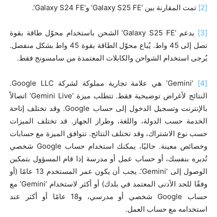
[2]
تمت المقارنة بين ‘Galaxy S25 FE’ و‘Galaxy S24 FE’.
[3]
يدعم ‘Galaxy S25 FE’ الشحن باستخدام محوّل طاقة بقوة
تصل إلى 45 واط. يُباع محوّل الطاقة بقوة 45 واط بشكل منفصل.
يُرجى استخدام الشواحن والكابلات المعتمدة من سامسونج فقط.
[4]
‘Gemini’ هي علامة تجارية مملوكة لشركة Google LLC.
النتائج لأغراض توضيحية فقط. تتطلب ميزة ‘Gemini Live’ اتصالاً
بالإنترنت وتسجيل الدخول إلى حساب Google. وقد تختلف إتاحة
الخدمة حسب الدولة، واللغة، وطراز الجهاز. قد تختلف الميزات
حسب نوع الاشتراك، وقد تختلف النتائج. تتوافق الميزة مع حسابات
وخصائص معينة. حاليًا، يمكنك استخدام حساب Google شخصي
تُديره بنفسك، أو حساب عمل أو مدرسة إذا قام المسؤول بتمكين
الوصول إلى ‘Gemini’. يجب أن يكون عمر المستخدم 13 عامًا (أو
وفقًا للحد الأدنى المعتمد في بلدك) أو أكثر لاستخدام ‘Gemini’ مع
حساب Google شخصي أو مدرسي، و18 عامًا أو أكثر عند
استخدامه مع حساب العمل.