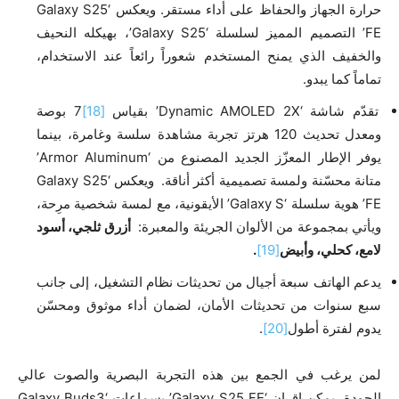
حرارة الجهاز والحفاظ على أداء مستقر. ويعكس ‘Galaxy S25
FE’ التصميم المميز لسلسلة ‘Galaxy S25’، بهيكله النحيف
والخفيف الذي يمنح المستخدم شعوراً رائعاً عند الاستخدام،
تماماً كما يبدو.
تقدّم شاشة ‘Dynamic AMOLED 2X’ بقياس
[18]
7 بوصة
ومعدل تحديث 120 هرتز تجربة مشاهدة سلسة وغامرة، بينما
يوفر الإطار المعزّز الجديد المصنوع من ‘Armor Aluminum’
متانة محسّنة ولمسة تصميمية أكثر أناقة. ويعكس ‘Galaxy S25
FE’ هوية سلسلة ‘Galaxy S’ الأيقونية، مع لمسة شخصية مرِحة،
ويأتي بمجموعة من الألوان الجريئة والمعبرة:
أزرق ثلجي، أسود
لامع، كحلي، وأبيض
[19]
.
يدعم الهاتف سبعة أجيال من تحديثات نظام التشغيل، إلى جانب
سبع سنوات من تحديثات الأمان، لضمان أداء موثوق ومحسّن
يدوم لفترة أطول
[20]
.
لمن يرغب في الجمع بين هذه التجربة البصرية والصوت عالي
الجودة، يمكن إقران ‘Galaxy S25 FE’ بسماعات ‘Galaxy Buds3