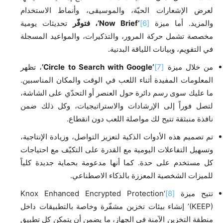
لعرض الإشعارات الحيّة، والموسيقى، وأنماط الاستخدام
والمزيد. أما ميزة
[6]
‘Now Brief’
، فتوفّر
تحديثات يومية
مخصصة تشمل حركة المرور، والتذكيرات، والمواعيد المسجلة
في التقويم، وبيانات اللياقة البدنية.
من خلال ميزة
[7]
‘Circle to Search with Google’
، تظهر
المعلومات المفيدة أثناء اللعب في الوقت والمكان المناسبين.
ما عليك سوى رسم دائرة حول العنصر أو التحدّي على الشاشة،
لتصل فوراً إلى الإرشادات والاستراتيجيات، وكل ذلك ضمن
نافذة منبثقة تتيح لك مواصلة اللعب دون انقطاع.
تم تصميم هذه الأدوات الذكية لتعزيز التواصل، وزيادة الإنتاجية،
وتسهيل التفاعلات اليومية مع القدرة على التكيّف مع احتياجات
كل مستخدم على حدة. كما أنها مدعومة بحماية جديدة كلياً
للميزات الشخصية المعززة بالذكاء الاصطناعي.
تتيح ميزة
[8]
‘Knox Enhanced Encrypted Protection
(KEEP)’ إنشاء بيئات تخزين مشفّرة وخاصة بالتطبيقات داخل
منطقة التخزين الآمنة في الجهاز، ما يضمن أن يتمكن كل تطبيق