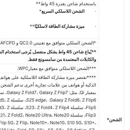
باستخدام شاحن بقدرة 45 واط**
·
الشحن اللاسلكي السريع
*
·
ميزة مشاركة الطاقة لاسلكيًا
**
*الشحن السلكي متوافق مع تقنيتي QC2.0 و AFCPD.
**يُباع شاحن 45 واط بشكل منفصل. يُرجى استخدام 
والكابلات المعتمدة من سامسونج فقط
.
***الشحن اللاسلكي متوافق مع معيارWPC.
****تقتصر ميزة مشاركة الطاقة اللاسلكية على هوات
الذكية أو هواتف من علامات تجارية أخرى تدعم الشحن 
بمعيار Qi، مثل: Galaxy Z Fold7، Galaxy Z Flip7، سلسلة S25،
S25 edge
، old6، Z Flip6
Flip5، سلسلة Flip4
الشحن
*
Flip 5G، Z Flip، Note10+، Note10، S10 5G، S10+،