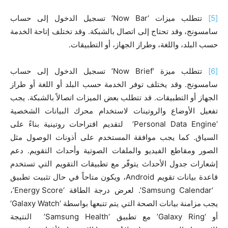
[5]
تتطلب ميزات ‘Now Bar’ تسجيل الدخول إلى حساب
سامسونج، وقد تحتاج إلى اتصال بالشبكة. وقد تختلف إتاحة الخدمة
حسب البلد، واللغة، وطراز الجهاز، أو التطبيقات.
[6]
تتطلب ميزة ‘Now Brief’ تسجيل الدخول إلى حساب
سامسونج. وقد يختلف توفر الخدمة حسب البلد أو اللغة أو طراز
الجهاز أو التطبيقات. قد تتطلب بعض الميزات اتصالاً بالشبكة. يجب
تفعيل الأوضاع والروتينات لاستخدام محرك البيانات الشخصية
‘Personal Data Engine’ لتقديم اقتراحات روتينية بناءً على
السياق. كما يجب موافقة المستخدم على أذونات الوصول مثل
الصور ومقاطع الفيديو والملفات الصوتية وأحداث التقويم. دعم
إشعارات جدول الأحداث يتوفّر مع تطبيقات التقويم التي تستخدم
قاعدة بيانات تقويم Android، ويكون متاحاً في حال تثبيت تطبيق
‘Samsung Calendar’. لعرض درجة الطاقة ‘Energy Score’،
يجب مزامنة بيانات الصحة التي يتم تتبعها بواسطة ‘Galaxy Watch’
أو ‘Galaxy Ring’ مع تطبيق ‘Samsung Health’ النتيجة