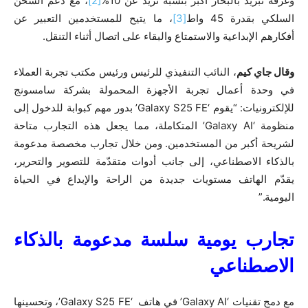
وغرفة تبريد بالبخار أكبر بنسبة تزيد عن 10%
[2]
، مع دعم الشحن
السلكي بقدرة 45 واط
[3]
، ما يتيح للمستخدمين التعبير عن
أفكارهم الإبداعية والاستمتاع والبقاء على اتصال أثناء التنقل.
وقال جاي كيم
، النائب التنفيذي للرئيس ورئيس مكتب تجربة العملاء
في وحدة أعمال تجربة الأجهزة المحمولة بشركة سامسونج
للإلكترونيات: “يقوم ‘Galaxy S25 FE’ بدور مهم كبوابة للدخول إلى
منظومة ‘Galaxy AI’ المتكاملة، مما يجعل هذه التجارب متاحة
لشريحة أكبر من المستخدمين. ومن خلال تجارب مخصصة مدعومة
بالذكاء الاصطناعي، إلى جانب أدوات متقدّمة للتصوير والتحرير،
يقدّم الهاتف مستويات جديدة من الراحة والإبداع في الحياة
اليومية.”
تجارب يومية سلسة مدعومة بالذكاء
الاصطناعي
مع دمج تقنيات ‘Galaxy AI’ في هاتف ‘Galaxy S25 FE’، وتحسينها