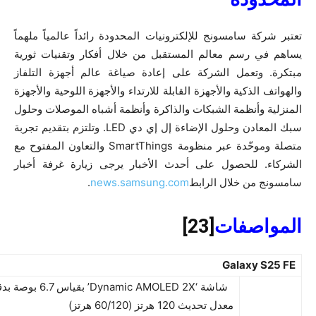
تعتبر شركة سامسونج للإلكترونيات المحدودة رائداً عالمياً ملهماً
يساهم في رسم معالم المستقبل من خلال أفكار وتقنيات ثورية
مبتكرة. وتعمل الشركة على إعادة صياغة عالم أجهزة التلفاز
والهواتف الذكية والأجهزة القابلة للارتداء والأجهزة اللوحية والأجهزة
المنزلية وأنظمة الشبكات والذاكرة وأنظمة أشباه الموصلات وحلول
سبك المعادن وحلول الإضاءة إل إي دي LED. وتلتزم بتقديم تجربة
متصلة وموحّدة عبر منظومة SmartThings والتعاون المفتوح مع
الشركاء. للحصول على أحدث الأخبار يرجى زيارة غرفة أخبار
سامسونج من خلال الرابط
news.samsung.com
.
المواصفات
[23]
Galaxy S25 FE
شاشة ‘Dynamic AMOLED 2X’ بقياس 6.7 بوصة بدقة +FHD
معدل تحديث 120 هرتز (60/120 هرتز)