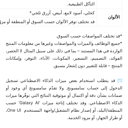
التآكل الطبيعية.
كحلي، أسود لامع، أبيض، أزرق ثلجي*
الألوان
قد تختلف توفر الألوان حسب السوق أو المنطقة أو مزوّ
*قد تختلف المواصفات حسب السوق.
*جميع الوظائف والميزات والمواصفات وغيرها من معلومات المنتج
الواردة في هذا المستند – بما في ذلك على سبيل المثال لا الحصر،
الفوائد، التصميم، التسعير، المكونات، الأداء، التوفر، وإمكانات
المنتج – قابلة للتغيير دون إشعار مسبق.
[1]
قد يتطلب استخدام بعض ميزات الذكاء الاصطناعي تسجيل
الدخول إلى حساب سامسونج. ولا تقدّم سامسونج أي وعود أو
ضمانات بشأن دقة أو اكتمال أو موثوقية النتائج التي توفّرها ميزات
الذكاء الاصطناعي. وقد تختلف إتاحة ميزات ‘Galaxy AI’ حسب
المنطقة/البلد، أو إصدار نظام التشغيل/واجهة المستخدم One UI،
أو طراز الجهاز، أو مزود الخدمة.