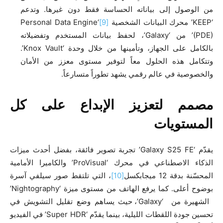
من الوصول إلى بياناته الحساسة فقط دون غيرها. وتدعم
‘KEEP’ محرك البيانات الشخصية
[9]
‘Personal Data Engine
(PDE)’ من ‘Galaxy’، لحفظ بيانات المستخدم وتفضيلاته
بالكامل على الجهاز، وتأمينها من خلال وحدة ‘Knox Vault’.
وتتكامل هذه الحلول معاً لتوفير مستوى معزز من الأمان
والخصوصية في عالم رقمي يشهد تطوراً متسارعاً.
مصمم لتعزيز الإبداع على كل
المستويات
يقدّم ‘Galaxy S25 FE’ تجربة تصوير فائقة، بفضل أحدث ميزات
الذكاء الاصطناعي في محرك ‘ProVisual’ والكاميرا الأمامية
المحسّنة بدقة 12 ميجابكسل
[10]
، التي تلتقط صور سيلفي آسرة
بوضوح أعلى. كما يرفع الهاتف من مستوى ميزة ‘Nightography’
الشهيرة من ‘Galaxy’، حيث يساهم وضع تقليل التشويش في
تحسين جودة اللقطات الليلية، بينما يقدّم ‘Super HDR’ في الفيديو