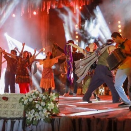
News
(arabic)