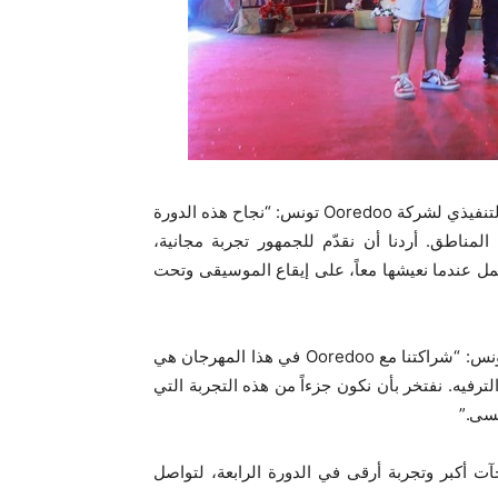
وفي هذه المناسبة، صرّح السيد منصور راشد الخاطر، الرئيس التنفيذي لشركة Ooredoo تونس: “نجاح هذه الدورة
مناطق. أردنا أن نقدّم للجمهور تجربة مجانية،
ح أجمل عندما نعيشها معاً، على إيقاع الموسيقى وتحت
ومن جهته، صرّح محمد شلوف المدير التجاري لشركة OPPO تونس: “شراكتنا مع Ooredoo في هذا المهرجان هي
لترفيه. نفتخر بأن نكون جزءاً من هذه التجربة التي
نسى.”
لدورة، تعد Ooredoo جمهورها بمفاجآت أكبر وتجربة أرقى في الدورة الرابعة، لتواصل