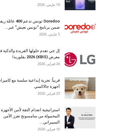
19 مارس، 2026
Ooredoo تونس تدعم 400 عائلة 
ضمن برنامج “تونس تعيش” عبر...
5 مارس، 2026
إل جي تقدم حلولها الفريدة والذكية ف
معرض (KBIS) 2026 بفلوريدا
24 فبراير، 2026
قريباً: تجربة إبداعية سلسة مع كاميرا
أجهزة جالاكسي
23 فبراير، 2026
استراتيجية انعدام الثقة لأمن الأجهزة
المحمولة من سامسونج تعزز الأمن
السيبراني...
16 فبراير، 2026