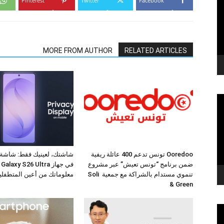
Pinterest
Twitter
Facebook
MORE FROM AUTHOR
RELATED ARTICLES
Ooredoo تونس تدعم 400 عائلة ريفية
شاشتك، لعينيك فقط: شاشة
ضمن برنامج “تونس تعيش” عبر مشروع
في
تنموي مستدام بالشراكة مع جمعية Soli
معلوماتك من أعين المتطفلي
& Green