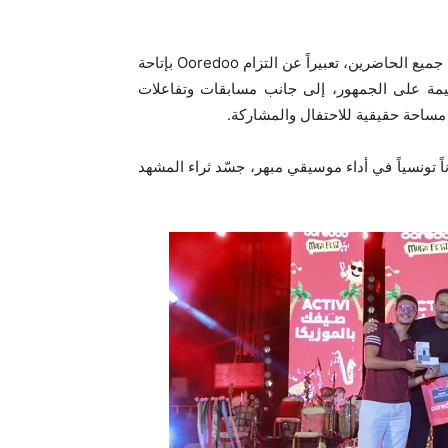
ما جعل هذه الدورة أكثر تميزاً هو أنها كانت مجانية ومفتوحة أمام جميع الحاضرين، تعبيراً عن التزام Ooredoo بإتاحة
قيمة على الجمهور، إلى جانب مسابقات وتفاعلات
ساحة حقيقية للاحتفال والمشاركة.
الأبرز كانت عرض “Ragouj” الذي جمع أكثر من 120 فناناً تونسياً في أداء موسيقي مبهر، جسّد ثراء المشهد