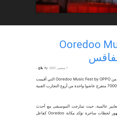
Ooredoo Mu
صفاقس
1 سبتمبر، 2025
By
بلاغ
-
اختتمت Ooredoo بنجاح الدورة الثالثة من Ooredoo Music Fest by OPPO التي أقيمت
هذه السنة في قلب مدينة صفاقس، وسط حضور جماهيري فاق 7000 متفرج عاشوا واحدة من أروع التجارب الفنية
عايير عالمية، حيث تمازجت الموسيقى مع أحدث
تقنيات الصوت والإضاءة والعروض الهولوغرامية، مقدمةً للجمهور لحظات ساحرة تؤكد مكانة Ooredoo كفاعل