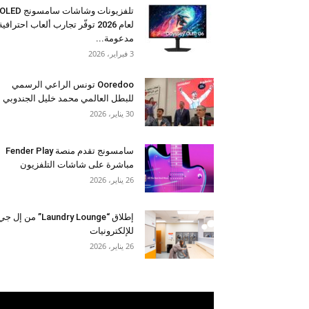
تلفزيونات وشاشات سامسونج OLED
لعام 2026 توفّر تجارب ألعاب احترافية
مدعومة...
3 فبراير، 2026
Ooredoo تونس الراعي الرسمي
للبطل العالمي محمد خليل الجندوبي
30 يناير، 2026
سامسونج تقدم منصة Fender Play
مباشرة على شاشات التلفزيون
26 يناير، 2026
إطلاق “Laundry Lounge” من إل ج
للإلكترونيات
26 يناير، 2026
مشغل