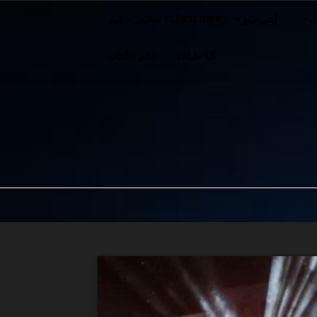
ف
آيتي-نيوز
FLEXSLIDER سلايدر – كبير
آلة طباعة
عالم الألعاب