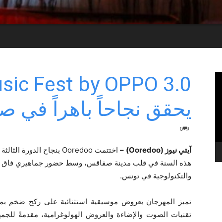
sic Fest by OPPO 3.0
يحقق نجاحاً باهراً في 
0
آيتي نيوز (Ooredoo) –
والتكنولوجية في تونس.
تميز المهرجان بعروض موسيقية استثنائية على ركح ضخم بم