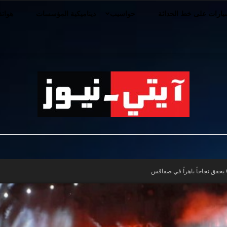
ارات على خط الحداثة
حواسيب
ديناميكية المؤسسات
هوات
iT-