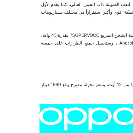
ات اللعب الطويلة ذات الحمل العالي. كما يقدم لأول
AI LinkBoost ، مما يوفر أداء شبكة أقوى وأكثر استقراراً في مختلف سيناريوهات
يأتي الهاتف مع بطارية بسعة 6000 مللي أمبير/ساعة، ويدعم تقنية الشحن السريع SUPERVOOC™ بقدرة 45 واط،
ويعمل بأحدث نظام تشغيل ColorOS 15 المبني على Android15 ، وستحصل جميع الطرازات على خمسة
سيكون هاتف Reno14 F 5G متاحاً في جميع نقاط البيع اعتبارا من 12 أوت، بسعر تجزئة مقترح يبلغ 1999 دينار