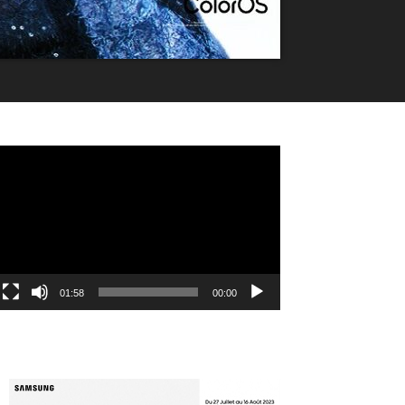
مشغل
الفيديو
01:58
00:00