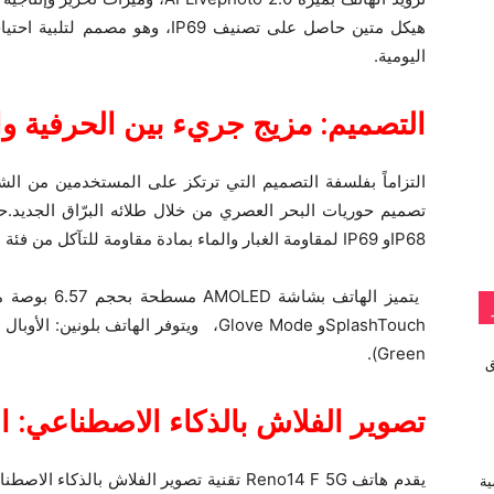
هيكل متين حاصل على تصنيف IP69، 
اليومية.
التصميم: مزيج جريء بين الحرفية وال
IP68و IP69 لمقاومة الغبار والماء بمادة مقاومة للتآكل من فئة البلاتين USB طلاء منفذلضمان المتانة الطويلة.
Green).
vivo تطلق
تصوير الفلاش بالذكاء الاصطناعي: ا
ية