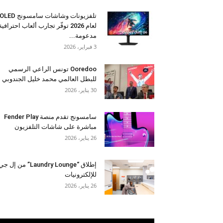
تلفزيونات وشاشات سامسونج OLED
لعام 2026 توفّر تجارب ألعاب احترافية
مدعومة...
3 فبراير، 2026
Ooredoo تونس الراعي الرسمي
للبطل العالمي محمد خليل الجندوبي
30 يناير، 2026
سامسونج تقدم منصة Fender Play
مباشرة على شاشات التلفزيون
26 يناير، 2026
إطلاق “Laundry Lounge” من إل ج
للإلكترونيات
26 يناير، 2026