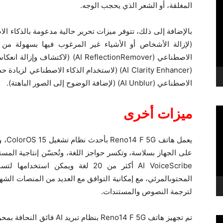
المغلقة، أو الشعر الذي يحجب الوجه.
(لإزالة الأشخاص أو الأشياء غير المرغوب فيها بسهولة من ا
الاصطناعي (AI ReflectionRemover)
(AI Clarity Enhancer) (لاستخدام الذكاء الاصطناعي
الاصطناعي (AI Unblur) (لإضافة الوضوح إلى الصور الباهتة).
ميزات أخرى
يعمل
على الجهاز بسلاسة، وتكسر حواجز اللغة، وتُحسّن إنتاجية الم
AI VoiceScribe أكثر من 20 لغة ويمك
المحتوىالمرئي، مع إمكانية التوافق مع العديد من المنصات الشه
لترجمة النصوص والمستندات.