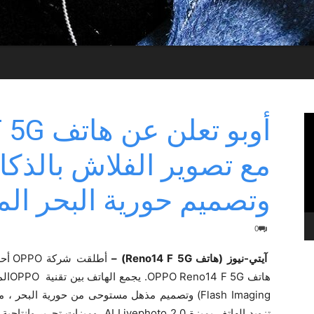
مع تصوير الفلاش بالذكا
وتصميم حورية البحر الم
0
آيتي-نيوز (هاتف Reno14 F 5G) –
أطلق
Flash Imaging) وتصميم مذهل مستوحى من حورية البحر 
تزويد الهاتف بميزة I Livephoto 2.0