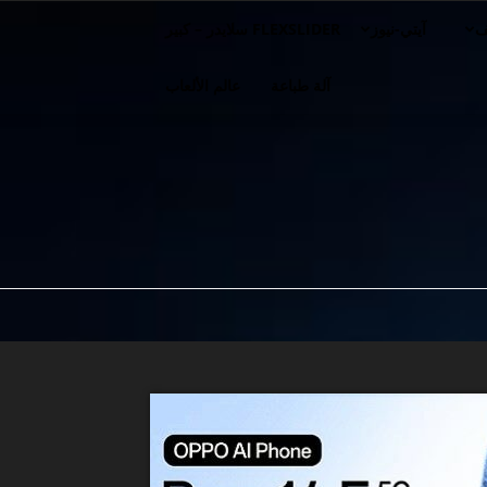
ف
آيتي-نيوز
FLEXSLIDER سلايدر – كبير
آلة طباعة
عالم الألعاب