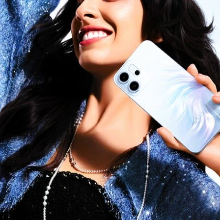
News
(arabic)