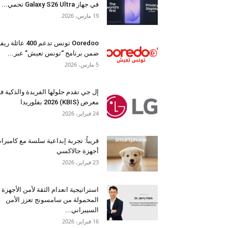
في جهاز Galaxy S26 Ultra تحمي...
19 مارس، 2026
Ooredoo تونس تدعم 400 عائلة 
ضمن برنامج “تونس تعيش” عبر...
5 مارس، 2026
إل جي تقدم حلولها الفريدة والذكية ف
معرض (KBIS) 2026 بفلوريدا
24 فبراير، 2026
قريباً: تجربة إبداعية سلسة مع كاميرا
أجهزة جالاكسي
23 فبراير، 2026
استراتيجية انعدام الثقة لأمن الأجهزة
المحمولة من سامسونج تعزز الأمن
السيبراني...
16 فبراير، 2026