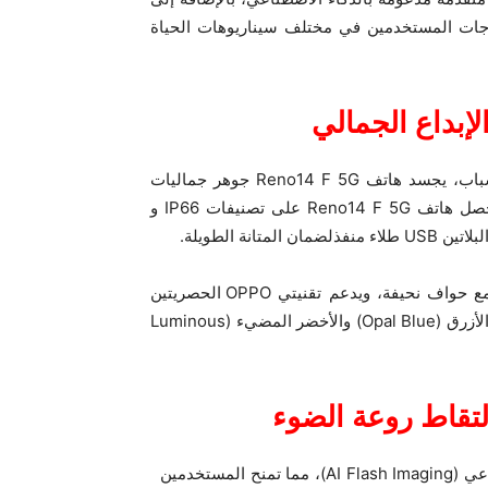
وهو مصمم لتلبية احتياجات المستخدمين في مختلف سيناريوهات الحياة
إبداع الجمالي
التزاماً بفلسفة التصميم التي ترتكز على المستخدمين من الشباب، يجسد هاتف Reno14 F 5G جوهر جماليات
تصميم حوريات البحر العصري من خلال طلائه البرّاق الجديد.حصل هاتف Reno14 F 5G على تصنيفات IP66 و
يتميز الهاتف بشاشة AMOLED مسطحة بحجم 6.57 بوصة مع حواف نحيفة، ويدعم تقنيتي OPPO الحصريتين
SplashTouchو Glove Mode، ويتوفر الهاتف بلونين: الأوبال الأزرق (Opal Blue) والأخضر المضيء (Luminous
لتقاط روعة الضوء
يقدم هاتف Reno14 F 5G تقنية تصوير الفلاش بالذكاء الاصطناعي (AI Flash Imaging)، مما تمنح المستخدمين