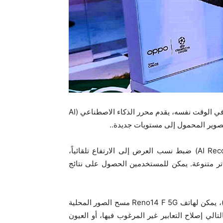
تمت ترقية ميزة Livephoto الشهيرة إلى AI Livephoto 2.0. وفي الوقت نفسه، يقدم محرر الذكاء الاصطناعي (AI
يمكن لميزة إعادة تكوين الصور بالذكاء الاصطناعي (AI Recompose) ضبط نسب العرض إلى الارتفاع تلقائياً،
ر متنوعة. يمكن للمستخدمين الحصول على نتائج
مع ميزة اللقطة المثالية بالذكاء الاصطناعي (AI Perfect Shot)، يمكن لهاتف Reno14 F 5G مسح الصور المحلية
لتالي إصلاح التعابير غير المرغوب فيها، أو العيون