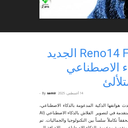
أوبو تعلن عن هاتف Reno14 F 5G الجديد
ء الاصطناعي
تلألئ
14 أغسطس، 2025
samir
By
-
ت شركة OPPO أحدث هواتفها الذكية المدعومة بالذكاء الاصطناعي،
هاتف OPPO Reno14 F 5G. يجمع الهاتف بين تقنية OPPOالمتقدمة في لتصوير الفلاش بالذكاء الاصطناعي (AI
، محققاً تكاملاً سلساً بين التكنولوجيا والجماليات. تم
A، وميزات تحرير وإنتاجية متقدمة مدعومة بالذكاء الاصطناعي، بالإضافة إلى