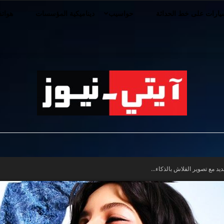
ارات على خط الحداثة
حواسيب
ديناميكية المؤسسات
هوات
iT-