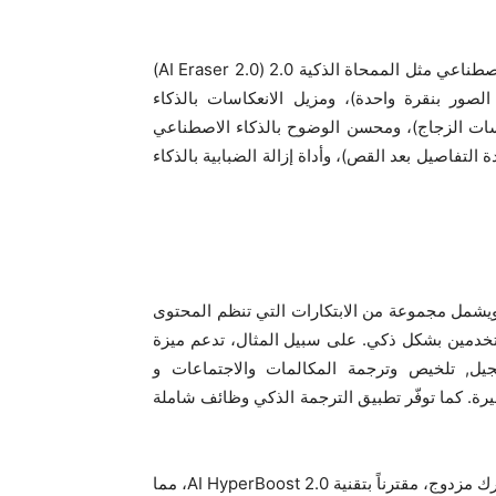
بالإضافة إلى ذلك، تتوفر ميزات تحرير حالية مدعومة بالذكاء الاصطناعي مثل الممحاة الذكية 2.0 (AI Eraser 2.0)
لصور بنقرة واحدة)، ومزيل الانعكاسات بالذكاء
 (لاكتشاف وإزالة انعكاسات الزجاج)، ومحسن الوضوح بالذكاء الاصطناعي
 لزيادة حدة التفاصيل بعد القص)، وأداة إزالة الضبابية بالذكاء
 هاتف Reno14 F 5G بأحدث نظام تشغيل ColorOS 15، ويشمل مجموعة من الابتكارات التي تنظم المحتوى
ستخدمين بشكل ذكي. على سبيل المثال، تدعم ميزة
ن استخدامها لتسجيل, تلخيص وترجمة المكالمات والاجتماعات و
يرة. كما توفّر تطبيق الترجمة الذكي وظائف شاملة
تم تجهيز هاتف Reno14 F 5G بنظام تبريد AI فائق النحافة بمحرك مزدوج، مقترناً بتقنية AI HyperBoost 2.0، مما