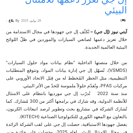
البيئي
0
28 يوليو، 2025
By
بلاغ
-
آيتي نيوز (إل جي) –
تُكثّف إل جي جهودها في مجال الاستدامة من
خلال تعزيز دعمها لصانعي السيارات والموردين في ظلّ اللوائح
البيئية العالمية الجديدة.
من خلال منصتها الداخلية “نظام بيانات مواد حلول السيارات”
(VSMDS)، تُسهّل إل جي إدارة بيانات المواد، وتتوقع المتطلبات
التنظيمية، مثل الحظر المُخطط له من قِبَل الاتحاد الأوروبي على
مركبات PFAS، وتُقدّم حلولاً ملموسة للحدّ من الأثر البيئي.
منذ سنة 2022 تُدرّب إل جي مورديها بانتظام على الامتثال
للأنظمة الدولية، وقد شارك في برامجها أكثر من 300 مُشارك. كما
تُشارك الشركة في مشاريع بحث وتطوير لرصد انبعاثات الكربون،
بالتعاون مع المعهد الكوري للتكنولوجيا الصناعية (KITECH).
بفضل جهودها الاستباقية، حصلت إل جي على لقب الشركة الرائدة
في مجال الامتثال البيئي لعام 2025، وحصلت على جائزة وزير