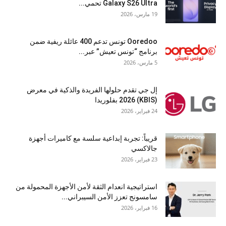
Galaxy S26 Ultra تحمي...
19 مارس، 2026
Ooredoo تونس تدعم 400 عائلة ريفية ضمن
برنامج “تونس تعيش” عبر...
5 مارس، 2026
إل جي تقدم حلولها الفريدة والذكية في معرض
(KBIS) 2026 بفلوريدا
24 فبراير، 2026
قريباً: تجربة إبداعية سلسة مع كاميرات أجهزة
جالاكسي
23 فبراير، 2026
استراتيجية انعدام الثقة لأمن الأجهزة المحمولة من
سامسونج تعزز الأمن السيبراني...
16 فبراير، 2026