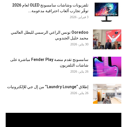
تلفزيونات وشاشات سامسونج OLED لعام 2026
توفّر تجارب ألعاب احترافية مدعومة...
3 فبراير، 2026
Ooredoo تونس الراعي الرسمي للبطل العالمي
محمد خليل الجندوبي
30 يناير، 2026
سامسونج تقدم منصة Fender Play مباشرة على
شاشات التلفزيون
26 يناير، 2026
إطلاق “Laundry Lounge” من إل جي للإلكترونيات
26 يناير، 2026
مشغل
الفيديو