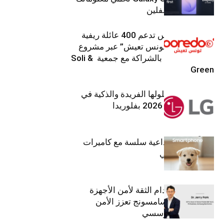
من أعين المتطفلين
Ooredoo تونس تدعم 400 عائلة ريفية
ضمن برنامج “تونس تعيش” عبر مشروع
تنموي مستدام بالشراكة مع جمعية Soli &
Green
إل جي تقدم حلولها الفريدة والذكية في
معرض (KBIS) 2026 بفلوريدا
قريباً: تجربة إبداعية سلسة مع كاميرات
أجهزة جالاكسي
استراتيجية انعدام الثقة لأمن الأجهزة
المحمولة من سامسونج تعزز الأمن
السيبراني المؤسسي