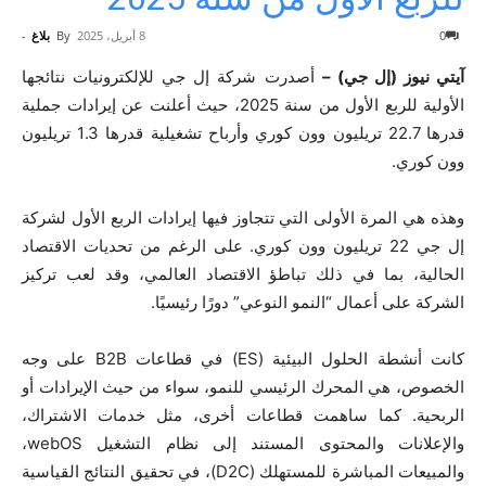
0
8 أبريل، 2025
By
بلاغ
-
آيتي نيوز (إل جي) –
أصدرت شركة إل جي للإلكترونيات نتائجها
الأولية للربع الأول من سنة 2025، حيث أعلنت عن إيرادات جملية
قدرها 22.7 تريليون وون كوري وأرباح تشغيلية قدرها 1.3 تريليون
وون كوري.
وهذه هي المرة الأولى التي تتجاوز فيها إيرادات الربع الأول لشركة
إل جي 22 تريليون وون كوري. على الرغم من تحديات الاقتصاد
الحالية، بما في ذلك تباطؤ الاقتصاد العالمي، وقد لعب تركيز
الشركة على أعمال “النمو النوعي” دورًا رئيسيًا.
كانت أنشطة الحلول البيئية (ES) في قطاعات B2B على وجه
الخصوص، هي المحرك الرئيسي للنمو، سواء من حيث الإيرادات أو
الربحية. كما ساهمت قطاعات أخرى، مثل خدمات الاشتراك،
والإعلانات والمحتوى المستند إلى نظام التشغيل webOS،
والمبيعات المباشرة للمستهلك (D2C)، في تحقيق النتائج القياسية