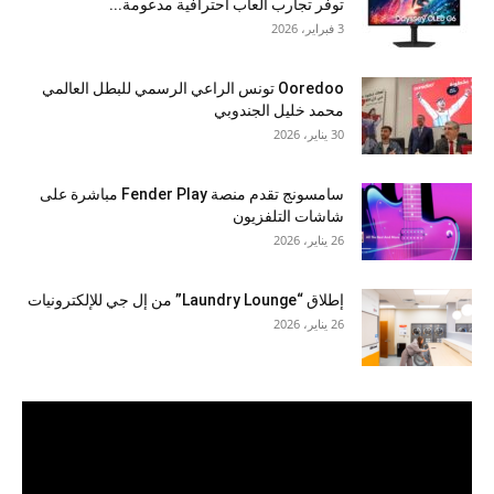
توفّر تجارب ألعاب احترافية مدعومة...
3 فبراير، 2026
Ooredoo تونس الراعي الرسمي للبطل العالمي
محمد خليل الجندوبي
30 يناير، 2026
سامسونج تقدم منصة Fender Play مباشرة على
شاشات التلفزيون
26 يناير، 2026
إطلاق “Laundry Lounge” من إل جي للإلكترونيات
26 يناير، 2026
مشغل
الفيديو