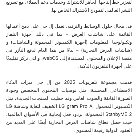
لتعزيز خط إنتاجها الجاهز للاشتراك وخدمات دعم العملاء، مع تسريع
النشر العالمي لنموذج الاشتراك الخاص بها.
في مجال حلول الوسائط والترفيه، تعمل إل جي على دمج أعمالها
القائمة على شاشات العرض – بما في ذلك أجهزة التلفاز
وتكنولوجيا المعلومات (أجهزة الكمبيوتر المحمولة والشاشات) و
(شاشات العرض التجارية) – بدءًا من هذا العام لدفع التآزر في
منصة الإعلان والمحتوى المستندة إلى webOS، والتي تركز تقليديًا
على أجهزة التلفزيون الذكية.
قدمت مجموعة تلفزيونات 2025 من إل جي ميزات الذكاء
الاصطناعي المحسنة، مثل توصيات المحتوى المخصص وجودة
الصورة الفائقة والصوت الغامر. وقد حظيت المنتجات الجديدة، مثل
الكمبيوتر المحمول LG gram Pro AI الخفيف للغاية وشاشة LG
StanbyME 2 المحمولة، بردود فعل إيجابية في الأسواق العالمية.
حيث حصل قطاع شاشات العرض التجارية أيضًا على العديد من
العقود الدولية رفيعة المستوى.