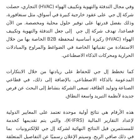
وفي مجال التدفئة والتهوية وتكييف الهواء (HVAC) التجاري، حصلت
شركة إل جي على عقود خارجية كبيرة في أسواق، مثل سنغافورة،
وذلك بفضل قدرتها على توفير حلول محلية ومخصصة. من الآن
فصاعدا، تهدف شركة إل جي إلى جعل التدفئة والتهوية وتكييف
الهواء (HVAC) ركيزة أساسية لمحفظة B2B الخاصة بها من خلال
الاستفادة من تقنياتها الخاصة في الضواغط والمراوح والمبادلات
الحرارية ومحركات الذكاء الاصطناعي.
كما تخطط إل جي للحفاظ على ريادتها من خلال الابتكارات
المدعومة بالذكاء الاصطناعي. بالإضافة إلى ذلك، في قطاعي
الصناعة وتوليد الطاقة، تسعى الشركة بنشاط إلى البحث عن فرص
جديدة لأنظمة التبريد واسعة النطاق.
هذه الأرقام هي نتائج أولية موحدة تعتمد على المعايير الدولية
لإعداد التقارير المالية (K-IFRS)، والتي يتم تقديمها كخدمة
للمستثمرين قبل النتائج النهائية لشركة إل جي للإلكترونيات بما
في ذلك صافي الربح. وسيتم الإعلان رسميًا عن التفاصيل المتعلقة