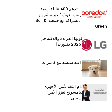
Ooredoo تونس تدعم 400 عائلة ريفية
ضمن برنامج “تونس تعيش” عبر مشروع
تنموي مستدام بالشراكة مع جمعية Soli &
Green
إل جي تقدم حلولها الفريدة والذكية في
معرض (KBIS) 2026 بفلوريدا
قريباً: تجربة إبداعية سلسة مع كاميرات
أجهزة جالاكسي
استراتيجية انعدام الثقة لأمن الأجهزة
المحمولة من سامسونج تعزز الأمن
السيبراني المؤسسي