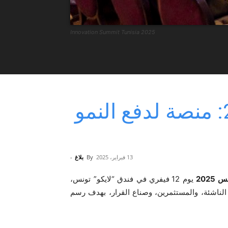
Innovation Summit Tunisia 2025
قمة الابتكار تونس 2025: منصة لدفع النمو
13 فبراير، 2025
By
بلاغ
-
2025
يوم 12 فيفري في فندق “لايكو” تونس،
لناشئة، والمستثمرين، وصناع القرار، بهدف رسم