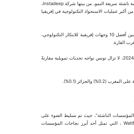
كشف التقرير أن تونس ستحتضن، بحلول عام 2025، 17 مؤسسة ناشئة سريعة النمو، من بينها شركة Instadeep،
ساهمت في واحدة من أكبر عمليات الاستحواذ التكنولوجية في إفريقيا
تحتضن تونس أكثر من 1,450 مؤسسة ناشئة، مما يجعلها من بين أفضل 10 وجهات إفريقية للابتكار التكنولوجي،
رب القارة.
رغم وصول حجم الاستثمارات إلى 200 مليون دولار حتى عام 2024، لا تزال تونس تواجه تحديات تمويلية مقارنةً
مؤسسات الناشئة”، حيث تم تسليط الضوء على
، الرئيس التنفيذي لشركة WattNow ، التي تمثل أحد أبرز نجاحات المؤسسات