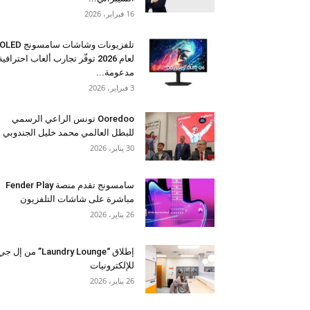
16 فبراير، 2026
تلفزيونات وشاشات سامسونج OLED
لعام 2026 توفّر تجارب ألعاب احترافية
مدعومة...
3 فبراير، 2026
Ooredoo تونس الراعي الرسمي
للبطل العالمي محمد خليل الجندوبي
30 يناير، 2026
سامسونج تقدم منصة Fender Play
مباشرة على شاشات التلفزيون
26 يناير، 2026
إطلاق “Laundry Lounge” من إل ج
للإلكترونيات
26 يناير، 2026