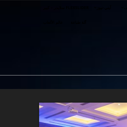
ف
آيتي-نيوز
FLEXSLIDER سلايدر – كبير
آلة طباعة
عالم الألعاب