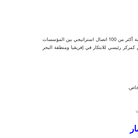
مع وجود أكثر من 200 مشارك، ووفود دولية بارزة، سهلت القمة أكثر من 100 اتصال استراتيجي بين المؤسسات
كمركز رئيسي للابتكار في إفريقيا ومنطقة البحر
لخاص.
.
ار