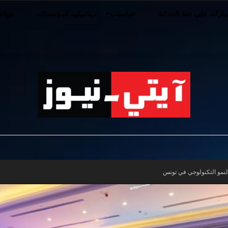
ارات على خط الحداثة
حواسيب
ديناميكية المؤسسات
هوات
iT-