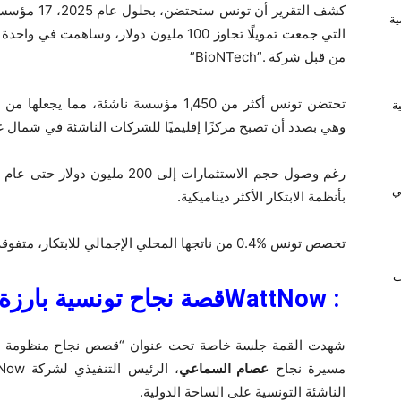
ية
التي جمعت تمويلًا تجاوز 100 مليون دولار، و
من قبل شركة .”BioNTech”
ريفية
وهي بصدد أن تصبح مركزًا إقليميًا للشركات الناشئة في شمال غ
ي
بأنظمة الابتكار الأكثر ديناميكية.
تخصص تونس %0.4 من ناتجها المحلي الإجمالي للابتكار، متفوقة على المغرب (0.2%) والجزائر (0.1%).
ت
: WattNow
قصة نجاح تونسية بارزة
شهدت القمة جلسة خاصة تحت عنوان “قصص نجاح منظومة ال
مسيرة نجاح
عصام السماعي
الناشئة التونسية على الساحة الدولية.