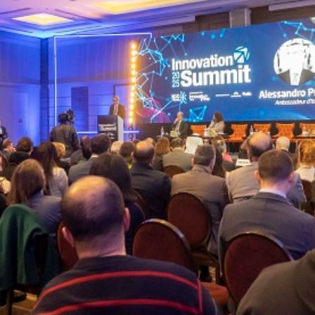
News
(arabic)