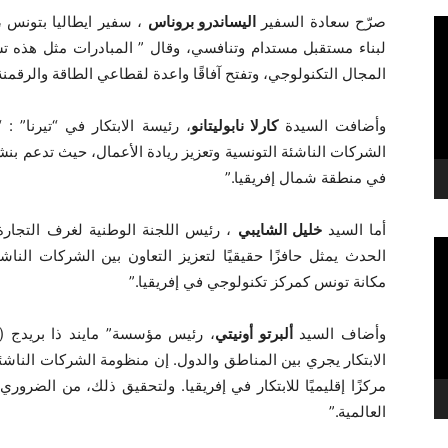
صرّح سعادة السفير
اليساندرو بروناس
، سفير ايطاليا بتونس ،
لبناء مستقبل مستدام وتنافسي، وقال ” المبادرات مثل هذه تش
المجال التكنولوجي، وتفتح آفاقًا واعدة لقطاعي الطاقة والرقمنة
وأضافت السيدة
كارلا نابوليتانو
الشركات الناشئة التونسية وتعزيز ريادة الأعمال، حيث تدعم بن
في منطقة شمال إفريقيا.”
أما السيد
خليل الشايبي
الحدث يمثل حافزًا حقيقيًا لتعزيز التعاون بين الشركات النا
مكانة تونس كمركز تكنولوجي في إفريقيا.”
وأضاف السيد
ألبرتو أونيتي
الابتكار يجري بين المناطق والدول. إن منظومة الشركات الناش
مركزًا إقليميًا للابتكار في إفريقيا. ولتحقيق ذلك، من الضروري
العالمية.”