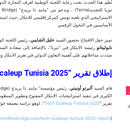
الاستراتيجي الذي تلعبه تونس كمركز إقليمي للابتكار، حيث استق
الأساسيين في التحول الرقمي.
تميز حفل الافتتاح بحضور السيد
خليل الشايبي
، رئيس اللجنة ال
نابوليتانو
رئيسة الابتكار في “تيرنا”، بالإضافة إلى سعادة الس
شددت مداخلاتهم على أهمية التعاون الدولي في تعزيز الابتكار
إطلاق تقرير
“Tech Scaleup Tunisia 2025”
قام السيد
ألبرتو أونيتي
الكبرى في تنفيذ استراتيجيات الابتكار المفتوح وتطوير المنظو
تقرير “
Tech Scaleup Tunisia 2025
“، (وهو دراسة معمقة حول
vivo تطلق
/mindthebridge.com/tech-scaleup-tunisia-2025-report/
(