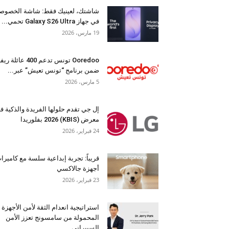
شاشتك، لعينيك فقط: شاشة الخصوص
في جهاز Galaxy S26 Ultra تحمي...
19 مارس، 2026
Ooredoo تونس تدعم 400 عائلة 
ضمن برنامج “تونس تعيش” عبر...
5 مارس، 2026
إل جي تقدم حلولها الفريدة والذكية ف
معرض (KBIS) 2026 بفلوريدا
24 فبراير، 2026
قريباً: تجربة إبداعية سلسة مع كاميرا
أجهزة جالاكسي
23 فبراير، 2026
استراتيجية انعدام الثقة لأمن الأجهزة
المحمولة من سامسونج تعزز الأمن
السيبراني...