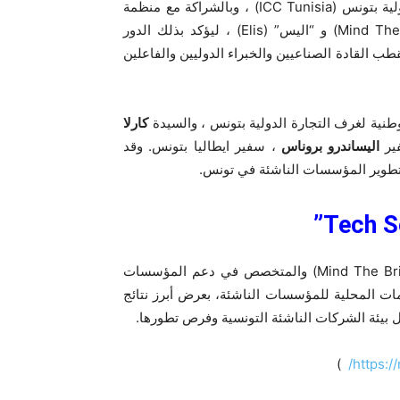
نُظّم هذا الحدث تحت رعاية اللجنة الوطنية لغرف التجارة الدولية بتونس (ICC Tunisia) ، وبالشراكة مع منظمة
تيرنا للتجديد(Terna) ، وبدعم من “مايند ذا بريدج” (Mind The Bridge) و “اليس” (Elis) ، ليؤكد بذلك الدور
طب القادة الصناعيين والخبراء الدوليين والفاعلين
وطنية لغرف التجارة الدولية بتونس ، والسيدة
كارلا
فير
اليساندرو بروناس
، سفير ايطاليا بتونس. وقد
 وتطوير المؤسسات الناشئة في تونس.
، رئيس مؤسسة” مايند ذا بريدج (Mind The Bridge) والمتخصص في دعم المؤسسات
مات المحلية للمؤسسات الناشئة، بعرض أبرز نتائج
 بيئة الشركات الناشئة التونسية وفرص تطورها.
)
https:/