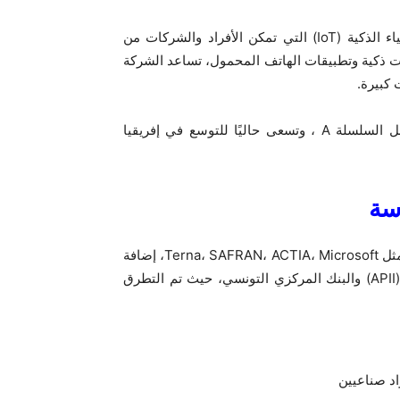
تأسست WattNow عام 2017، وهي تطور حلول إنترنت الأشياء الذكية (IoT) التي تمكن الأفراد والشركات من
ات ذكية وتطبيقات الهاتف المحمول، تساعد الشركة
 كبيرة.
وقد تميزت الشركة بجمع 1.3 مليون دولار في جولة تمويل قبل السلسلة A ، وتسعى حاليًا للتوسع في إفريقيا
سة
شهدت القمة نقاشات ثرية بمشاركة ممثلين عن شركات كبرى مثل Terna، SAFRAN، ACTIA، Microsoft، إضافة
إلى مؤسسات كـ الوكالة التونسية للنهوض بالصناعة والتجديد (APII) والبنك المركزي التونسي، حيث تم التطرق
اد صناعيين