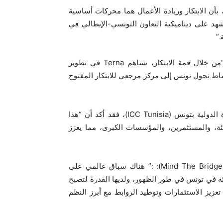
 بأن الابتكار وريادة الأعمال هما محركات أساسية
هد على ديناميكية التعاون التونسي-الإيطالي في
.”
، رئيسة الابتكار في “تيرنا” : “من خلال قمة الابتكار، تساهم Terna في تطوير
شاط تحول تونس إلى مركز مرجعي للابتكار المفتوح
، رئيس اللجنة الوطنية لغرف التجارة الدولية بتونس (ICC Tunisia)، فقد أكد أن “هذا
شئة، والمستثمرين، والمؤسسات الكبرى، مما يعزز
، رئيس مؤسسة” مايند ذا بريدج (Mind The Bridge): :” هناك سباق عالمي على
ئة في تونس في طور الظهور، ولديها القدرة لتصبح
 تعزيز الاستثمارات وتوطيد الروابط مع أبرز النظم