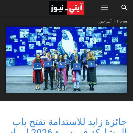
Home
آيتي-نيوز
جائزة زايد للاستدامة تفتح باب
المشاركة في دورة 2026 لرواد