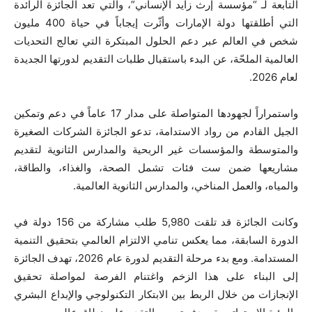
التابعة لـ “مؤسسة إرث زايد الإنساني”، والتي تعد الجائزة الرائدة
التي أطلقتها دولة الإمارات وأثّرت إيجاباً في حياة 400 مليون
شخص في العالم عبر دعم الحلول المبتكرة التي تعالج التحديات
العالمية الملحّة، عن البدء باستقبال طلبات التقديم لدورتها الجديدة
لعام 2026.
واستمراراً لجهودها المتواصلة على مدار 17 عاماً في دعم وتمكين
الجيل القادم من رواد الاستدامة، تدعو الجائزة الشركات الصغيرة
والمتوسطة والمؤسسات غير الربحية والمدارس الثانوية لتقديم
مشاريعها ضمن ست فئات تشمل الصحة، والغذاء، والطاقة،
والمياه، والعمل المناخي، والمدارس الثانوية العالمية.
وكانت الجائزة قد تلقت 5,980 طلب مشاركة من 156 دولة في
الدورة السابقة، مما يعكس تنامي الالتزام العالمي بتحقيق التنمية
المستدامة. ومع بدء مرحلة التقديم لدورة عام 2026، تهدف الجائزة
إلى البناء على هذا الزخم واغتنام الفرصة لمواصلة تحقيق
الإنجازات من خلال الربط بين الابتكار التكنولوجي والإبداع البشري