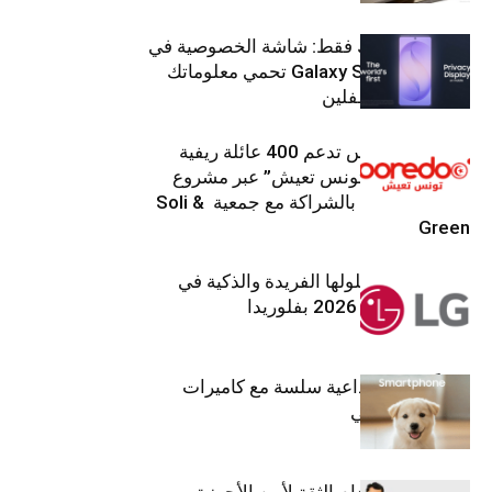
شاشتك، لعينيك فقط: شاشة الخصوصية في
جهاز Galaxy S26 Ultra تحمي معلوماتك
من أعين المتطفلين
Ooredoo تونس تدعم 400 عائلة ريفية
ضمن برنامج “تونس تعيش” عبر مشروع
تنموي مستدام بالشراكة مع جمعية Soli &
Green
إل جي تقدم حلولها الفريدة والذكية في
معرض (KBIS) 2026 بفلوريدا
قريباً: تجربة إبداعية سلسة مع كاميرات
أجهزة جالاكسي
استراتيجية انعدام الثقة لأمن الأجهزة