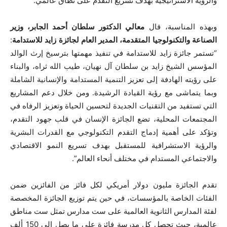
والرؤية الاستراتيجية بهدف تسريع التقدم على نطاق عالمي.
وبهذه المناسبة، قال
معالي الدكتور سلطان أحمد الجابر، وزير
الصناعة والتكنولوجيا المتقدمة، المدير العام لجائزة زايد للاستدامة
:
“تستمر جائزة زايد للاستدامة في تنفيذ مهمتها بترسيخ إرث الوالد
المؤسس الشيخ زايد بن سلطان آل نهيان، طيب الله ثراه، والبناء
على رؤيته الهادفة إلى تعزيز التنمية المستدامة والإنسانية الشاملة
وبما يتماشى مع رؤية القيادة الرشيدة. ومن خلال دعم المشاريع
التي تستفيد من التقنيات الجديدة لتحسين الحياة وتعزيز الرفاه في
المجتمعات المحلية، تضع الجائزة الإنسان في قلب جهود التقدم،
وتؤكد على أهمية إدماج التقدم التكنولوجي مع القدرات البشرية
والرؤية الاستشرافية للمستقبل بهدف تسريع النمو الاقتصادي
والاجتماعي المستدام في مختلف أنحاء العالم”.
تقدم الجائزة مليون دولار أمريكي لكل فائز من الفائزين ضمن
الفئات الخاصة بالمؤسسات، في حين يتم توزيع الجائزة المخصصة
لفئة المدارس الثانوية العالمية على ست مدارس تمثل ست مناطق
عالمية، حيث تحصل كل مدرسة فائزة على ما يصل إلى 150 ألف