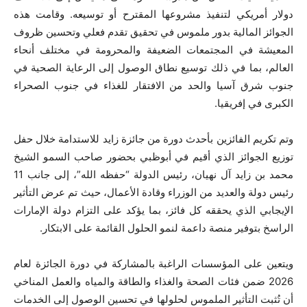
دولار أمريكي لتنفيذ مشروعها المقترح أو توسيعه. وقامت هذه
الجوائز المالية بدور ملموس في تحقيق تقدم فعلي وتحسين ظروف
المعيشة في المجتمعات الضعيفة والمحرومة في مختلف أنحاء
العالم، بما في ذلك توسيع نطاق الوصول إلى الرعاية الصحية في
جنوب شرق آسيا والحد من الافتقار للغذاء في جنوب الصحراء
الكبرى في إفريقيا.
وتم تكريم الفائزين بأحدث دورة من جائزة زايد للاستدامة خلال حفل
توزيع الجوائز الذي أقيم في أبوظبي بحضور صاحب السمو الشيخ
محمد بن زايد آل نهيان، رئيس الدولة “حفظه الله”، إلى جانب 11
رئيس دولة والعديد من الوزراء وقادة الأعمال، حيث تم عرض التأثير
الإيجابي الذي يحققه كل فائز، بما يؤكد على التزام دولة الإمارات
الراسخ بتوفير منصة داعمة لنمو الحلول القائمة على الابتكار.
ويتعين على المؤسسات الراغبة بالمشاركة في دورة الجائزة لعام
2026 ضمن فئات الصحة والغذاء والطاقة والمياه والعمل المناخي
أن تُثبت التأثير الملموس لحلولها في تحسين الوصول إلى الخدمات