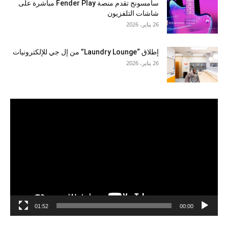
سامسونج تقدم منصة Fender Play مباشرة على
شاشات التلفزيون
26 يناير، 2026
إطلاق “Laundry Lounge” من إل جي للإلكترونيات
26 يناير، 2026
مشغل
الفيديو
01:52
00:00