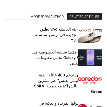
MORE FROM AUTHOR
RELATED ARTICLES
العلامة التّكنولوجيّة العالميّة vivo تطلق
هواتفها الذكيّة الجديدة في تونس: سلسلة
V70 وسلسلة Y31
شاشتك، لعينيك فقط: شاشة الخصوصية في
جهاز Galaxy S26 Ultra تحمي معلوماتك
من أعين المتطفلين
Ooredoo تونس تدعم 400 عائلة ريفية
ضمن برنامج “تونس تعيش” عبر مشروع
تنموي مستدام بالشراكة مع جمعية Soli &
Green
إل جي تقدم حلولها الفريدة والذكية في