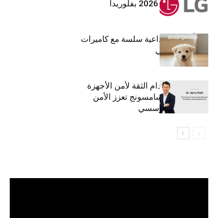
معرض (KBIS) 2026 بفلوريدا
قريباً: تجربة إبداعية سلسة مع كاميرات
أجهزة جالاكسي
استراتيجية انعدام الثقة لأمن الأجهزة
المحمولة من سامسونج تعزز الأمن
السيبراني المؤسسي
مشغل
الفيديو