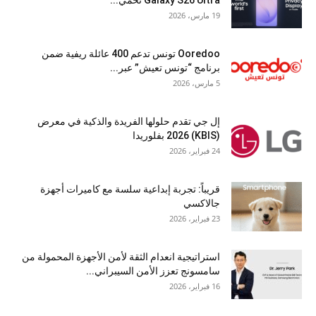
Galaxy S26 Ultra تحمي...
19 مارس، 2026
Ooredoo تونس تدعم 400 عائلة ريفية ضمن
برنامج “تونس تعيش” عبر...
5 مارس، 2026
إل جي تقدم حلولها الفريدة والذكية في معرض
(KBIS) 2026 بفلوريدا
24 فبراير، 2026
قريباً: تجربة إبداعية سلسة مع كاميرات أجهزة
جالاكسي
23 فبراير، 2026
استراتيجية انعدام الثقة لأمن الأجهزة المحمولة من
سامسونج تعزز الأمن السيبراني...
16 فبراير، 2026