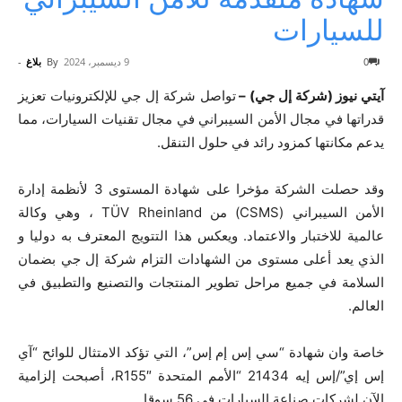
للسيارات
0
9 ديسمبر، 2024
By
بلاغ
-
آيتي نيوز (شركة إل جي) –
تواصل شركة إل جي للإلكترونيات تعزيز
قدراتها في مجال الأمن السيبراني في مجال تقنيات السيارات، مما
يدعم مكانتها كمزود رائد في حلول التنقل.
وقد حصلت الشركة مؤخرا على شهادة المستوى 3 لأنظمة إدارة
الأمن السيبراني (CSMS) من TÜV Rheinland ، وهي وكالة
عالمية للاختبار والاعتماد. ويعكس هذا التتويج المعترف به دوليا و
الذي يعد أعلى مستوى من الشهادات التزام شركة إل جي بضمان
السلامة في جميع مراحل تطوير المنتجات والتصنيع والتطبيق في
العالم.
خاصة وان شهادة “سي إس إم إس”، التي تؤكد الامتثال للوائح “آي
إس إي”/إس إيه 21434 “الأمم المتحدة R155″، أصبحت إلزامية
الآن لشركات صناعة السيارات في 56 سوقا.