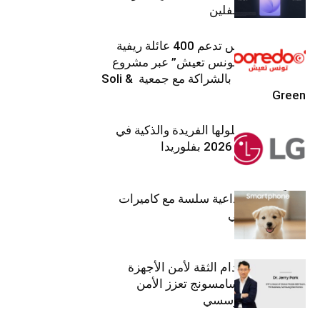
من أعين المتطفلين
Ooredoo تونس تدعم 400 عائلة ريفية
ضمن برنامج “تونس تعيش” عبر مشروع
تنموي مستدام بالشراكة مع جمعية Soli &
Green
إل جي تقدم حلولها الفريدة والذكية في
معرض (KBIS) 2026 بفلوريدا
قريباً: تجربة إبداعية سلسة مع كاميرات
أجهزة جالاكسي
استراتيجية انعدام الثقة لأمن الأجهزة
المحمولة من سامسونج تعزز الأمن
السيبراني المؤسسي