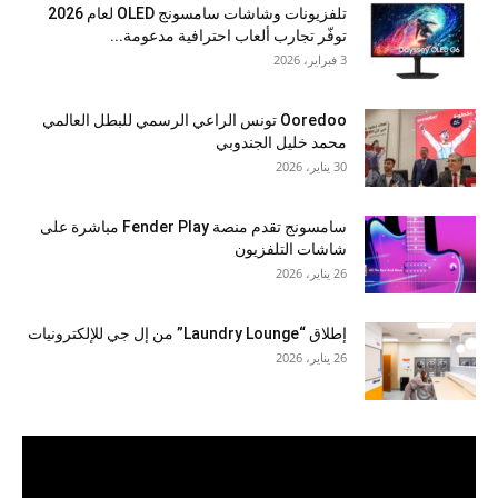
تلفزيونات وشاشات سامسونج OLED لعام 2026
توفّر تجارب ألعاب احترافية مدعومة...
3 فبراير، 2026
Ooredoo تونس الراعي الرسمي للبطل العالمي
محمد خليل الجندوبي
30 يناير، 2026
سامسونج تقدم منصة Fender Play مباشرة على
شاشات التلفزيون
26 يناير، 2026
إطلاق “Laundry Lounge” من إل جي للإلكترونيات
26 يناير، 2026
مشغل
الفيديو