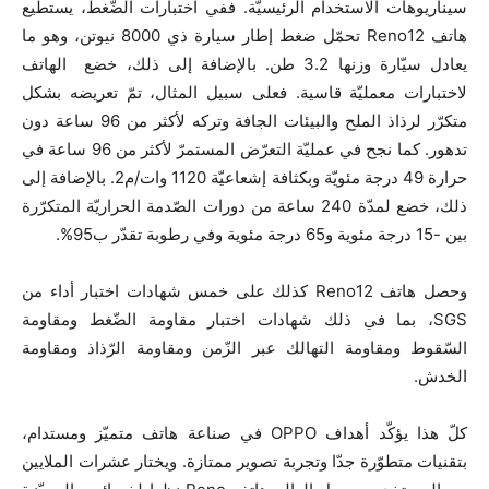
سيناريوهات الاستخدام الرئيسيّة. ففي اختبارات الضّغط، يستطيع
هاتف Reno12 تحمّل ضغط إطار سيارة ذي 8000 نيوتن، وهو ما
يعادل سيّارة وزنها 3.2 طن. بالإضافة إلى ذلك، خضع الهاتف
لاختبارات معمليّة قاسية. فعلى سبيل المثال، تمّ تعريضه بشكل
متكرّر لرذاذ الملح والبيئات الجافة وتركه لأكثر من 96 ساعة دون
تدهور. كما نجح في عمليّة التعرّض المستمرّ لأكثر من 96 ساعة في
حرارة 49 درجة مئويّة وبكثافة إشعاعيّة 1120 وات/م2. بالإضافة إلى
ذلك، خضع لمدّة 240 ساعة من دورات الصّدمة الحراريّة المتكرّرة
بين -15 درجة مئوية و65 درجة مئوية وفي رطوبة تقدّر ب95%.
وحصل هاتف Reno12 كذلك على خمس شهادات اختبار أداء من
SGS، بما في ذلك شهادات اختبار مقاومة الضّغط ومقاومة
السّقوط ومقاومة التهالك عبر الزّمن ومقاومة الرّذاذ ومقاومة
الخدش.
كلّ هذا يؤكّد أهداف OPPO في صناعة هاتف متميّز ومستدام،
بتقنيات متطوّرة جدّا وتجربة تصوير ممتازة. ويختار عشرات الملايين