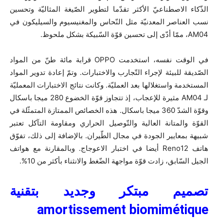
الذّكاء الاصطناعيّ الأكثر تقدّما لتطوير الصّيغة المثاليّة وتحسين
نسب العناصر المعدنيّة مثل النّحاس والمغنيسيوم والسيليكون في
AM04، ممّا أدّى إلى تحسين قوّة السّبيكة بشكل ملحوظ.
في الوقت نفسه، استخدمت OPPO قرابة مائة طنّ من المواد
الصّديقة للبيئة لإجراء التّجارب والاختبارات. وتمّ إعادة تدوير المواد
المستخدمة واستغلالها بعد العمليّة. وكانت نتائج الاختبارات المعمليّة
لـ AM04 مثيرة للإعجاب، إذ تتجاوز قوّة الخضوع 280 ميجا باسكال
وقوّة الشدّ 360 ميجا باسكال. هذه الخصائص الممتازة المتمثّلة في
القوّة والمتانة العالية والتّوصيل الحراري ومقاومة التآكل تعتبر
شبيهة بمعايير الجودة في مجال الطّيران. بالإضافة إلى ذلك، تفوّق
هاتف Reno12 أيضا في اختبار الاعوجاج. وبالمقارنة مع هواتف
الجيل السّابق، زادت قوّة مواجهة الضّغط والانثناء بأكثر من 10%.
تصميم مبتكر وجديد بتقنية
amortissement biomimétique