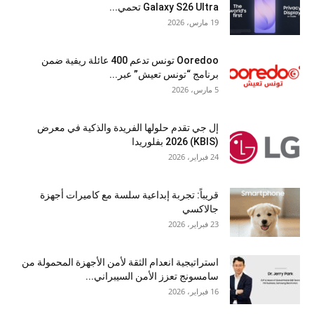
Galaxy S26 Ultra تحمي...
19 مارس، 2026
Ooredoo تونس تدعم 400 عائلة ريفية ضمن
برنامج “تونس تعيش” عبر...
5 مارس، 2026
إل جي تقدم حلولها الفريدة والذكية في معرض
(KBIS) 2026 بفلوريدا
24 فبراير، 2026
قريباً: تجربة إبداعية سلسة مع كاميرات أجهزة
جالاكسي
23 فبراير، 2026
استراتيجية انعدام الثقة لأمن الأجهزة المحمولة من
سامسونج تعزز الأمن السيبراني...
16 فبراير، 2026