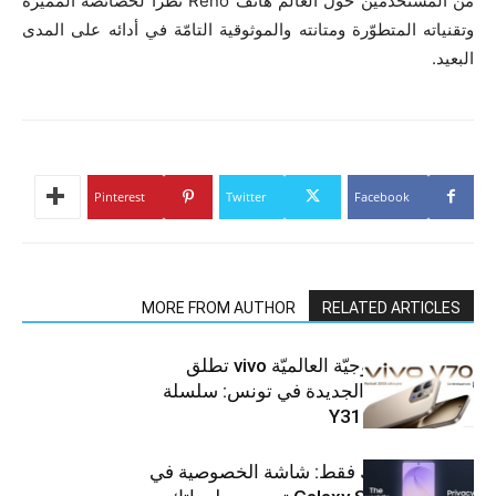
من المستخدمين حول العالم هاتف Reno نظرا لخصائصه المميّزة
وتقنياته المتطوّرة ومتانته والموثوقية التامّة في أدائه على المدى
البعيد.
Pinterest
Twitter
Facebook
MORE FROM AUTHOR
RELATED ARTICLES
العلامة التّكنولوجيّة العالميّة vivo تطلق
هواتفها الذكيّة الجديدة في تونس: سلسلة
V70 وسلسلة Y31
شاشتك، لعينيك فقط: شاشة الخصوصية في