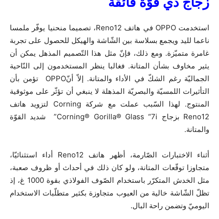
زجاج
ذي
قوّة فائقة
استخدمت OPPO في هاتف Reno12، تصميما منحنيا يوفّر ملمسا
ناعما لليد ويجمع بسلاسة بين الشّاشة والهيكل للحصول على تجربة
غامرة متميّزة. ومع ذلك، فإنّ مثل هذا التّصميم المذهل يمكن أن
يثير مخاوف بشأن المتانة. فغالبا ينظر المستخدمون إلى النّاحية
الجماليّة رغم الشكّ في الأداء والمتانة. إلاّ أنّOPPO تؤمن بأن
التأثيرات اللمسيّة والبصريّة المذهلة لا ينبغي أن تؤثّر على موثوقية
المنتوج. لهذا السّبب عملت مع شركة Corning لتزويد هاتف
Reno12 بزجاج Corning® Gorilla® Glass “7i”
شديد القوّة
والمتانة.
أثناء الاختبارات الصّارمة، أظهر هاتف Reno12 أداء استثنائيّا،
متجاوزا توقّعات المتانة، ولو كان ذلك في أحداث أو ظروف صعبة،
مثل الخدش المتكرّر باستخدام الصّوف الفولاذي بقوة 1000 غ، إذ
تظلّ الشّاشة خالية من العيوب متجاوزة بكثير متطلّبات الاستخدام
اليوميّ وتضمن راحة البال.