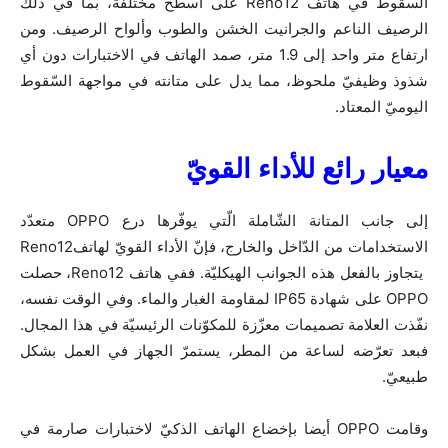
السقوط في هاتف Reno12 على أسطح مختلفة، بما في ذلك
الرصيف الناعم والجرانيت الخشن والطوب وألواح الرصيف. ومن
ارتفاع متر واحد إلى 1.9 متر، صمد الهاتف في الاختبارات دون أي
شذوذ وظيفيّ ملحوظ، مما يدل على متانته في مواجهة السّقوط
اليوميّ المعتاد.
معيار رائع للأداء القويّ
إلى جانب المتانة الشّاملة الّتي يوفّرها درع OPPO متعدّد
الاستخدامات من الدّاخل والخارج، فإنّ الأداء القويّ لهاتفReno12
يتجاوز بالفعل هذه الجوانب الهيكليّة. ففي هاتف Reno12، حصلت
OPPO على شهادة IP65 لمقاومة الغبار والماء. وفي الوقت نفسه،
نفّذت العلامة تصميمات معزّزة للمكوّنات الرئيسيّة في هذا المجال.
فبعد تعرّضه لساعة من المطر، يستمرّ الجهاز في العمل بشكل
طبيعيّ.
وقامت OPPO أيضا بإخضاع الهاتف الذكيّ لاختبارات صارمة في