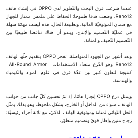
عندما شرعت فرق البحث والتّطوير لدى OPPO في إنشاء هاتف
Reno12، وضعت هدفا طموحا: الحفاظ على ملمس ممتاز للجهاز
مع ضمان الموثوقيّة العالية. وبطبيعة الحال، هذه ليست مهمّة سهلة
في عمليّة التّصميم والإنتاج. ويبدو أن هناك تناقضا طبيعيّا بين
التّصميم النّحيف والمتانة.
وبعد أشهر من الجهود المتواصلة، تفخر OPPO بتقديم حلّها لهاتف
Reno12 وهو الدّرع متعدّد الاستخدامات All-Round Armor
كنتيجة لتعاون كبير بين عدّة فرق في علوم المواد والكيمياء
والهندسة.
ويمثل درع OPPO إنجازا هامّا، إذ تمّ تحسين كلّ جانب من جوانب
الهاتف، سواء من الداخل أو الخارج، بشكل ملحوظ. وهو بذلك يمثّل
الحل النّهائي لمتانة وموثوقية الهاتف الذكيّ، مع ثلاثة أجزاء رئيسيّة:
زجاج متين وإطار قويّ وتصميم متطوّر.