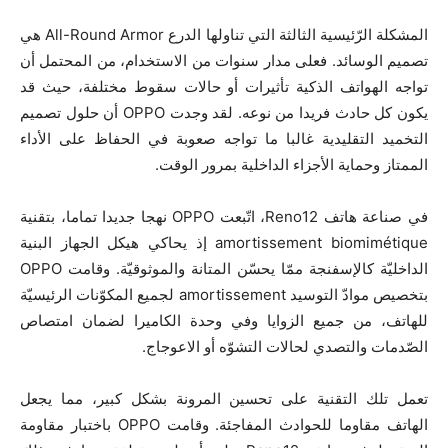
المشكلة الرّئيسية الثالثة التي تناولها الدرع All-Round Armor هي
تصميم الوسائد. فعلى مدار سنوات من الاستخدام، من المحتمل أن
تواجه الهواتف الذكية تأثيرات أو حالات سقوط مختلفة، حيث قد
يكون كل حادث فريدا من نوعه. لقد وجدت OPPO أن حلول تصميم
التخميد التقليدية غالبا ما تواجه صعوبة في الحفاظ على الأداء
الممتاز وحماية الأجزاء الداخلية بمرور الوقت.
في صناعة هاتف Reno12، اتّبعت OPPO نهجا جديدا تماما، بتقنية
amortissement biomimétique إذ يحاكي هيكل الجهاز البنية
الداخليّة كالإسفنجة ممّا يحسّن المتانة والموثوقيّة. وقامت OPPO
بتخصيص موادّ التوسيد amortissement لجميع المكوّنات الرئيسيّة
للهاتف، من جميع الزوايا وفي وحدة الكاميرا لضمان امتصاص
الصّدمات والتصدي لحالات التشوّه أو الاعوجاج.
تعمل تلك التقنية على تحسين المرونة بشكل كبير، مما يجعل
الهاتف مقاوما للحوادث المفاجئة. وقامت OPPO باختبار مقاومة