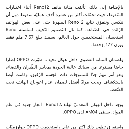
بالإضافة إلى ذلك، تألقت متانة هاتف Reno12 أثناء اختبارات
السّقوط، حيث تحمّلت أكثر من عشرة آلاف عمليّة سقوط دون أن
تنكسر. وتتفوّق نتائج Reno12 المبهرة حتى على بعض الهواتف
الرّائدة في الصّناعة. كما نال التّصميم النّحيف لسلسلة Reno
استحسان المستخدمين حول العالم، بسمك يبلغ 7.57 ملم فقط
ووزن 177 غ فقط.
ولضمان المتانة القصوى داخل هيكل نحيف، طوّرت OPPO إطارا
خاصّا مصنوعا من سبائك عالية الجودة بمعايير الطّيران والفضاء،
وهو أمر مهمّ جدّا للمنتوجات ذات الجسم الرّقيق. وقامت أيضا
باستكشاف وبحث موادّ أفضل لضمان عدم اعوجاج الهاتف تحت
الضّغط.
يوجد داخل الهيكل المعدنيّ لهاتفReno12 انجاز جديد في علم
المواد، يسمّى AM04 لدى OPPO.
واستغرق تطوير ذلك أكثر من عام. واستخدمت OPPO خوارزميّات