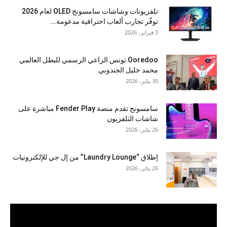
تلفزيونات وشاشات سامسونج OLED لعام 2026
توفّر تجارب ألعاب احترافية مدعومة...
3 فبراير، 2026
Ooredoo تونس الراعي الرسمي للبطل العالمي
محمد خليل الجندوبي
30 يناير، 2026
سامسونج تقدم منصة Fender Play مباشرة على
شاشات التلفزيون
26 يناير، 2026
إطلاق “Laundry Lounge” من إل جي للإلكترونيات
26 يناير، 2026
مشغل
الفيديو