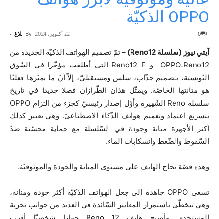
OPPO الذكيّة
0
22 أكتوبر، 2024
By
بلاغ
-
آيتي نيوز (سلسلة Reno12) –
تمّ تصميم الهواتف الذكيّة الجديدة من
OPPO،Reno12 و Reno12 F التي أطلقت مؤخّرا في السّوق
التّونسية، بتصميم جذّاب، سلس ومستقبليّ، إلاّ أنّ ما يميّزها فعليّا
هو متانتها الخاصّة. ويمثّل هذان الطّرازان فصلا جديدا في تاريخ
سلسلة Reno الشّهيرة وأوّل إصدار رئيسيّ كجزء من التزام OPPO
بتسريع اعتماد وتعميم هواتف الذّكاء الاصطناعيّ. وهي تعتبر كذلك
أكثر الأجهزة متانة وجودة في السّلسلة مع حماية محسّنة ضدّ
السّقوط والضّغط وانسكابات الماء.
وهذه قصّة نجاح الهاتف على مستوى المتانة والجودة والموثوقيّة.
تسعى OPPO جاهدة إلى جعل الهواتف الذكيّة أكثر جودة ومتانة،
وهي تتخطّى باستمرار المعايير السّائدة في العديد من جوانب تجربة
المستخدم. وأصبح هاتف Reno 12 جهازا شخصيّا أقرب