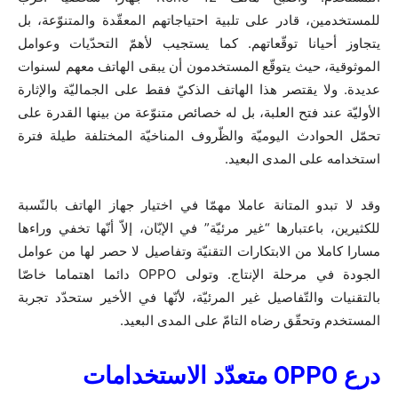
للمستخدمين، قادر على تلبية احتياجاتهم المعقّدة والمتنوّعة، بل
يتجاوز أحيانا توقّعاتهم. كما يستجيب لأهمّ التحدّيات وعوامل
الموثوقية، حيث يتوقّع المستخدمون أن يبقى الهاتف معهم لسنوات
عديدة. ولا يقتصر هذا الهاتف الذكيّ فقط على الجماليّة والإثارة
الأوليّة عند فتح العلبة، بل له خصائص متنوّعة من بينها القدرة على
تحمّل الحوادث اليوميّة والظّروف المناخيّة المختلفة طيلة فترة
استخدامه على المدى البعيد.
وقد لا تبدو المتانة عاملا مهمّا في اختيار جهاز الهاتف بالنّسبة
للكثيرين، باعتبارها “غير مرئيّة” في الإبّان، إلاّ أنّها تخفي وراءها
مسارا كاملا من الابتكارات التقنيّة وتفاصيل لا حصر لها من عوامل
الجودة في مرحلة الإنتاج. وتولى OPPO دائما اهتماما خاصّا
بالتقنيات والتّفاصيل غير المرئيّة، لأنّها في الأخير ستحدّد تجربة
المستخدم وتحقّق رضاه التامّ على المدى البعيد.
درع
OPPO
متعدّد الاستخدامات