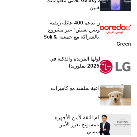
جهاز Galaxy S26 Ultra تحمي معلوماتك
من أعين المتطفلين
Ooredoo تونس تدعم 400 عائلة ريفية
ضمن برنامج “تونس تعيش” عبر مشروع
تنموي مستدام بالشراكة مع جمعية Soli &
Green
إل جي تقدم حلولها الفريدة والذكية في
معرض (KBIS) 2026 بفلوريدا
قريباً: تجربة إبداعية سلسة مع كاميرات
أجهزة جالاكسي
استراتيجية انعدام الثقة لأمن الأجهزة
المحمولة من سامسونج تعزز الأمن
السيبراني المؤسسي