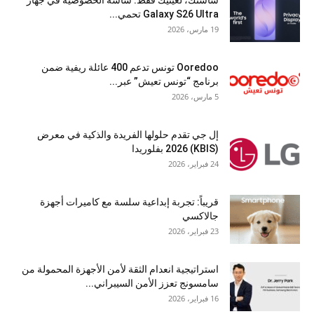
شاشتك، لعينيك فقط: شاشة الخصوصية في جهاز
Galaxy S26 Ultra تحمي...
19 مارس، 2026
Ooredoo تونس تدعم 400 عائلة ريفية ضمن
برنامج “تونس تعيش” عبر...
5 مارس، 2026
إل جي تقدم حلولها الفريدة والذكية في معرض
(KBIS) 2026 بفلوريدا
24 فبراير، 2026
قريباً: تجربة إبداعية سلسة مع كاميرات أجهزة
جالاكسي
23 فبراير، 2026
استراتيجية انعدام الثقة لأمن الأجهزة المحمولة من
سامسونج تعزز الأمن السيبراني...
16 فبراير، 2026