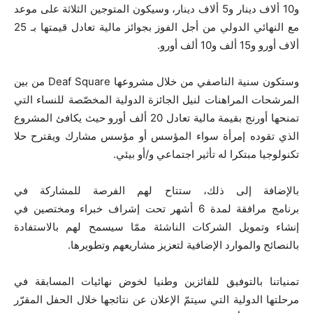
و10 ألاف دينار و5 ألاف دينار، وسيكون المتوجين الثلاثة على موعد
مع النهائي الدولي من أجل الفوز بجوائز مالية تعادل قيمتها بـ 25
ألاف أورو و15 ألف و10 ألف أورو.
وستكون سنية الناصفي من خلال مشروعها
Deaf Square
من بين
المرشحات المراهنات لنيل الجائزة الدولية المخصّصة للنساء التي
تمنحها أورنج بقيمة مالية تعادل 20 ألف أورو حيث يكافئ المشروع
الذي تقوده إمرأة سواء المؤسس أو مؤسس مشارك ويقترح حلا
تكنولوجيا مبتكرا له تأثير اجتماعي و/أو بيئي.
بالإضافة إلى ذلك، ستتاح لهم الفرصة للمشاركة في
برنامج مرافقة لمدة 6 أشهر تحت إشراف خبراء ومختصين في
إنشاء وتمويل الشركات الناشئة ممّا سيسمح لهم بالاستفادة
بالنصائح والموارد الإضافية لتعزيز مشاريعهم وتطويرها.
تمنياتنا بالتوفيق للفائزين وطنيا لخوض نهائيات المسابقة في
مرحلتها الدولية التي سيتمّ الإعلان عن نتائجها خلال الحفل المقرّر