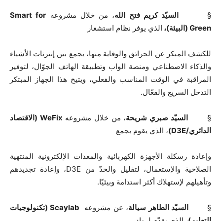
§
السيّد كريم فتح الله
، من خلال مشروعه
Smart for
Green
(البيئة)،
الذي يوفر نظام استشعار
للكشف المبكر عن الحرائق والوقاية منها، يجمع بين إنترنات الأشياء
والذكاء الاصطناعي ومنصة الواب وتطبيقة الهاتف الجوّال، لتوفير
المراقبة في الوقت المناسب والفعلي، ويتيح هذا الجهاز المبتكر
التدخل السريع والفعّال.
§
السيّد صبري شريحة
، من خلال مشروعه
WeFix
(الاقتصاد
الدائري/
D3E
)
، الذي يقوم بجمع
وإعادة رسكلة الأجهزة الكهربائية والمعدات الإلكترونية المنتهية
الصلاحية والإستعمال، لتقليل والحدّ من
D3E
، وإعادة تجديدهم
وتأهيلهم لإستهلاك أكثر استدامة وبيئيًا.
§
السيّد الطاهر سيالة
، عن مشروعه
Scaylab
(
تكنولوجيات
التعليم)،
الذي يقدّم لرواد