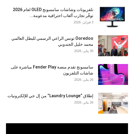
تلفزيونات وشاشات سامسونج OLED لعام 2026
توفّر تجارب ألعاب احترافية مدعومة...
3 فبراير، 2026
Ooredoo تونس الراعي الرسمي للبطل العالمي
محمد خليل الجندوبي
30 يناير، 2026
سامسونج تقدم منصة Fender Play مباشرة على
شاشات التلفزيون
26 يناير، 2026
إطلاق “Laundry Lounge” من إل جي للإلكترونيات
26 يناير، 2026
مشغل
الفيديو