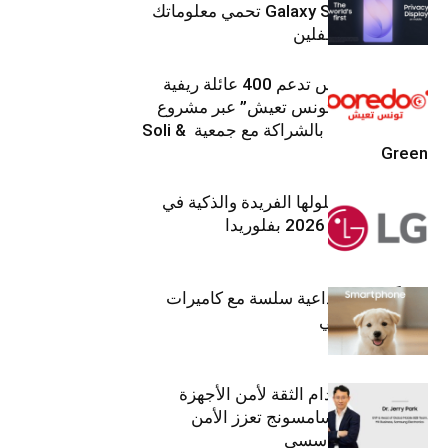
جهاز Galaxy S26 Ultra تحمي معلوماتك
من أعين المتطفلين
Ooredoo تونس تدعم 400 عائلة ريفية
ضمن برنامج “تونس تعيش” عبر مشروع
تنموي مستدام بالشراكة مع جمعية Soli &
Green
إل جي تقدم حلولها الفريدة والذكية في
معرض (KBIS) 2026 بفلوريدا
قريباً: تجربة إبداعية سلسة مع كاميرات
أجهزة جالاكسي
استراتيجية انعدام الثقة لأمن الأجهزة
المحمولة من سامسونج تعزز الأمن
السيبراني المؤسسي