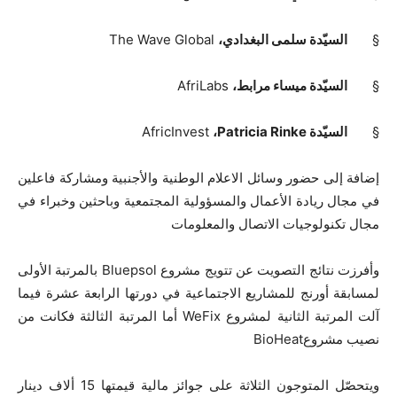
§
السيّدة سلمى البغدادي،
The Wave Global
§
السيّدة
ميساء مرابط،
AfriLabs
§
السيّدة
Patricia Rinke
،
AfricInvest
إضافة إلى حضور وسائل الاعلام الوطنية والأجنبية ومشاركة فاعلين
في مجال ريادة الأعمال والمسؤولية المجتمعية وباحثين وخبراء في
مجال تكنولوجيات الاتصال والمعلومات
وأفرزت نتائج التصويت عن تتويج مشروع
Bluepsol
بالمرتبة الأولى
لمسابقة أورنج للمشاريع الاجتماعية في دورتها الرابعة عشرة فيما
آلت المرتبة الثانية لمشروع
WeFix
أما المرتبة الثالثة فكانت من
نصيب مشروع
BioHeat
ويتحصّل المتوجون الثلاثة على جوائز مالية قيمتها 15 ألاف دينار