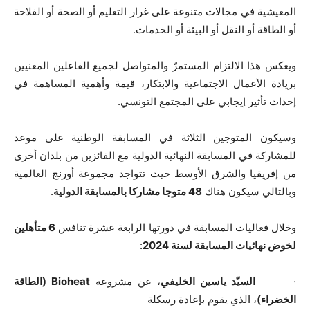
المعيشية في مجالات متنوعة على غرار التعليم أو الصحة أو الفلاحة
أو الطاقة أو النقل أو البيئة أو الخدمات.
ويعكس هذا الالتزام المستمرّ والمتواصل لجميع الفاعلين المعنيين
بريادة الأعمال الاجتماعية والابتكار، قيمة وأهمية المساهمة في
إحداث تأثير إيجابي على المجتمع التونسي.
وسيكون المتوجين الثلاثة في المسابقة الوطنية على موعد
للمشاركة في المسابقة النهائية الدولية مع الفائزين من بلدان أخرى
من إفريقيا والشرق الأوسط حيث تتواجد مجموعة أورنج العالمية
وبالتالي سيكون هناك
48 متوجا مشاركا بالمسابقة الدولية
.
وخلال فعاليات المسابقة في دورتها الرابعة عشرة تنافس
6 متأهلين
لخوض نهائيات المسابقة لسنة 2024
:
·
السيّد ياسين الخليفي
، عن مشروعه
Bioheat
(الطاقة
الخضراء)
، الذي يقوم بإعادة رسكلة