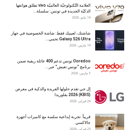
العلامة التّكنولوجيّة العالميّة vivo تطلق هواتفها
الذكيّة الجديدة في تونس: سلسلة...
14 مايو، 2026
شاشتك، لعينيك فقط: شاشة الخصوصية في جهاز
Galaxy S26 Ultra تحمي...
19 مارس، 2026
Ooredoo تونس تدعم 400 عائلة ريفية ضمن
برنامج “تونس تعيش” عبر...
5 مارس، 2026
إل جي تقدم حلولها الفريدة والذكية في معرض
(KBIS) 2026 بفلوريدا
24 فبراير، 2026
قريباً: تجربة إبداعية سلسة مع كاميرات أجهزة
جالاكسي
23 فبراير، 2026