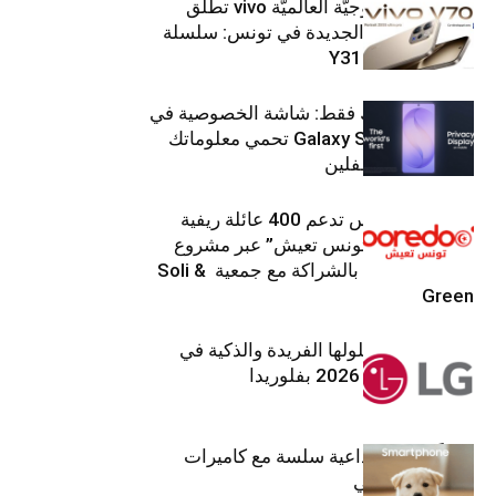
العلامة التّكنولوجيّة العالميّة vivo تطلق
هواتفها الذكيّة الجديدة في تونس: سلسلة
V70 وسلسلة Y31
شاشتك، لعينيك فقط: شاشة الخصوصية في
جهاز Galaxy S26 Ultra تحمي معلوماتك
من أعين المتطفلين
Ooredoo تونس تدعم 400 عائلة ريفية
ضمن برنامج “تونس تعيش” عبر مشروع
تنموي مستدام بالشراكة مع جمعية Soli &
Green
إل جي تقدم حلولها الفريدة والذكية في
معرض (KBIS) 2026 بفلوريدا
قريباً: تجربة إبداعية سلسة مع كاميرات
أجهزة جالاكسي