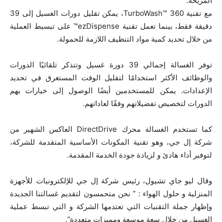
المريحة.
مع تقنية TurboWash™ 360، يمكن تقليل دورات الغسيل إلى 39
دقيقة فقط، بينما تعمل تقنية ezDispense™ على تبسيط العملية
من خلال تحديد كمية مواد التنظيف اللازمة للحمولة.
توفر الغسالة إجمالي 39 دورة غسيل وتتذكر تلقائيًا الدورات
والوظائف الأكثر استخدامًا لتقليل الوقت المستغرق في تحديد
الإعدادات. يمكن للمستخدمين أيضًا الوصول إلى خيارات يهم
الدورات لتخصيص تفضيلاتهم وفقًا لعاداتهم.
كما تستخدم الغسالة محرك DirectDrive العاكس الشهير من
شركة إل جي، وهو تقنية المكونات الأساسية المتقدمة للشركة،
لتوفير أداء هادئ و لزيادة جودة الخدمة المقدمة.
وقال ليو جاي تشيول، رئيس شركة إل جي للإلكترونيات للأجهزة
المنزلية و حلول الهواء : ” نحن متحمسون لتقديم غسالتنا الجديدة
وإظهار جملة التقنيات التي تعتدمها الشركة و التي تبسط عملية
الغسيل من خلال سعة موسعة ومميزات متعددة”.