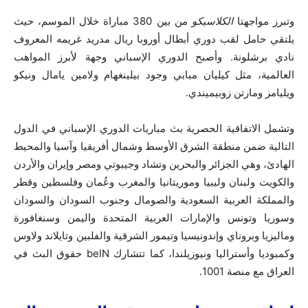
وتبرز مواجهتا
الكلاسيكو
من بين 380 مباراة خلال الموسم، حيث
يلتقي حامل لقب دوري أبطال أوروبا ريال مدريد غريمه المعروف
نادي برشلونة. وأصبح الدوري الإسباني وجهة لأبرز المواهب
العالمية، مثل كيليان مبابي وجود بيلينغهام ولامين يامال ونيكو
ويليامز ومارتن زوبيميندي.
وتشمل الاتفاقية الحصرية بث مباريات الدوري الإسباني في الدول
التالية ضمن منطقة الشرق الأوسط وشمال أفريقيا وآسيا والمحيط
الهادئ، وهي الجزائر والبحرين وتشاد وجيبوتي ومصر وإيران والأردن
والكويت ولبنان وليبيا وموريتانيا والمغرب وعُمان وفلسطين وقطر
والمملكة العربية السعودية والصومال وجنوب السودان والسودان
وسوريا وتونس والإمارات العربية المتحدة واليمن وسنغافورة
وماليزيا وبروناي وإندونيسيا وتيمور الشرقية والفلبين وتايلاند ولاوس
وكمبوديا وأستراليا ونيوزيلندا، كما تتشارك beIN حقوق البث في
العراق مع منصة 1001.