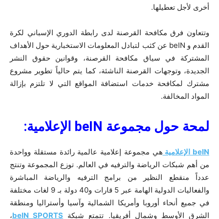
أخرى لأجل تعطيلها.
وتتعاون فرق مكافحة القرصنة لدى رابطة الدوري الإسباني لكرة
القدم و beIN عن كثب لتبادل المعلومات الاستخبارية حول الأهداف
المشتركة في سياق مكافحة القرصنة، وقوانين حقوق النشر
الجديدة، وتوجهات القرصنة الناشئة، كما يتم حالياً تطوير مشروع
مشترك لمكافحة خدمات استضافة المواقع التي لا تلتزم بإزالة
المواد المخالفة.
لمحة حول مجموعة
beIN
الإعلامية
:
beIN الإعلامية
هي مجموعة إعلامية عالمية رائدة مستقلة وواحدة
من أهم شبكات الرياضة والترفيه في العالم. توزع المجموعة وتنتج
عدداً منقطع النظير من برامج الترفيه والرياضة المباشرة
والفعاليات الدولية الهامة عبر 5 قارات و40 دولة بـ 9 لغات مختلفة
في جميع أنحاء أوروبا وأمريكا الشمالية وآسيا وأستراليا ومنطقة
الشرق الأوسط وشمال أفريقيا. تتمتع شبكة
beIN SPORTS
،