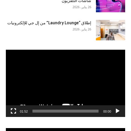
شاشات التلفزيون
26 يناير، 2026
إطلاق “Laundry Lounge” من إل جي للإلكترونيات
26 يناير، 2026
مشغل
الفيديو
01:52
00:00
مشغل