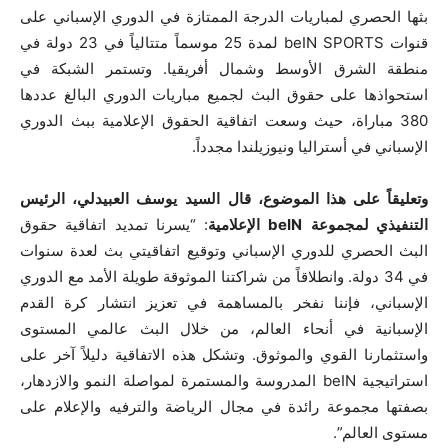
بثها الحصري لمباريات الدرجة الممتازة في الدوري الإسباني على
قنوات beIN SPORTS لمدة 25 موسماً متتالياً في 23 دولة في
منطقة الشرق الأوسط وشمال أفريقيا. وتستمر الشبكة في
استحواذها على حقوق البث لجميع مباريات الدوري البالغ عددها
380 مباراة، حيث وسعت اتفاقية الحقوق الإعلامية ببث الدوري
الإسباني في أستراليا ونيوزيلندا مجدداً.
وتعليقاً على هذا الموضوع، قال السيد
يوسف العبيدلي، الرئيس
التنفيذي لمجموعة
beIN
الإعلامية
: “يسرنا تمديد اتفاقية حقوق
البث الحصري للدوري الإسباني وتوقيع اتفاقيتي بث لعدة سنوات
في 34 دولة. وانطلاقاً من شراكتنا الموثوقة طويلة الأمد مع الدوري
الإسباني، فإننا نفخر بالمساهمة في تعزيز انتشار كرة القدم
الإسبانية في أنحاء العالم، من خلال البث عالمي المستوى
واستثمارنا القوي والموثوق. وتشكل هذه الاتفاقية دليلاً آخر على
استراتيجية beIN المدروسة والمستمرة لمواصلة النمو والازدهار،
بصفتها مجموعة رائدة في مجال الرياضة والترفيه والإعلام على
مستوى العالم”.