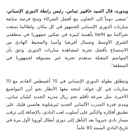
وبدوره، قال السيد خافيير
تيباس،
رئيس
رابطة
الدوري
الإسباني
:
“نسعى دوماً إلى التعاون مع أفضل الشركاء ومنح فرصة متابعة
مباريات الدوري الإسباني للجمهور في كل مكان. ولطالما تمتعت
شراكتنا مع beIN بأهمية كبيرة في تمكين جمهورنا في منطقتي
الشرق الأوسط وشمال أفريقيا وآسيا والمحيط الهادئ من
الاستمتاع بأفضل تجربة لمشاهدة مباريات الدوري. ونثق بأن
المواسم المقبلة ستقدم تجربة غير مسبوقة لجمهورنا في
المنطقة”.
وتنطلق بطولة الدوري الإسباني في 15 أغسطس القادم مع 10
مباريات في كل جولة، لتتجه معها الأنظار نحو أبرز المواضيع
الأخيرة، مثل سرعة تأقلم نجم ريال مدريد الجديد كيليان مبابي،
ومدى قدرة المدرب الألماني الجديد لبرشلونة هانسي فليك على
تطبيق أفكاره والتأثير على أسلوب لعب النادي، بالإضافة إلى ترقب
مسار نادي جيرونا بعد التأهل إلى دوري أبطال أوروبا لأول مرة في
تاريخ النادي الممتد 93 عاماً.