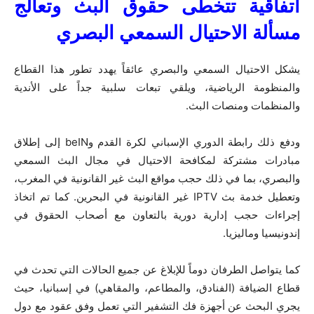
اتفاقية تتخطى حقوق البث وتعالج
مسألة الاحتيال
السمعي
البصري
يشكل الاحتيال السمعي والبصري عائقاً يهدد تطور هذا القطاع
والمنظومة الرياضية، ويلقي تبعات سلبية جداً على الأندية
والمنظمات ومنصات البث.
ودفع ذلك رابطة الدوري الإسباني لكرة القدم وbeIN إلى إطلاق
مبادرات مشتركة لمكافحة الاحتيال في مجال البث السمعي
والبصري، بما في ذلك حجب مواقع البث غير القانونية في المغرب،
وتعطيل خدمة بث IPTV غير القانونية في البحرين. كما تم اتخاذ
إجراءات حجب إدارية دورية بالتعاون مع أصحاب الحقوق في
إندونيسيا وماليزيا.
كما يتواصل الطرفان دوماً للإبلاغ عن جميع الحالات التي تحدث في
قطاع الضيافة (الفنادق، والمطاعم، والمقاهي) في إسبانيا، حيث
يجري البحث عن أجهزة فك التشفير التي تعمل وفق عقود مع دول