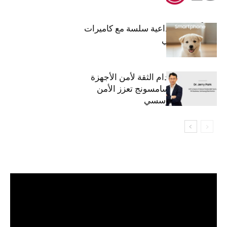
قريباً: تجربة إبداعية سلسة مع كاميرات
أجهزة جالاكسي
استراتيجية انعدام الثقة لأمن الأجهزة
المحمولة من سامسونج تعزز الأمن
السيبراني المؤسسي
مشغل
الفيديو