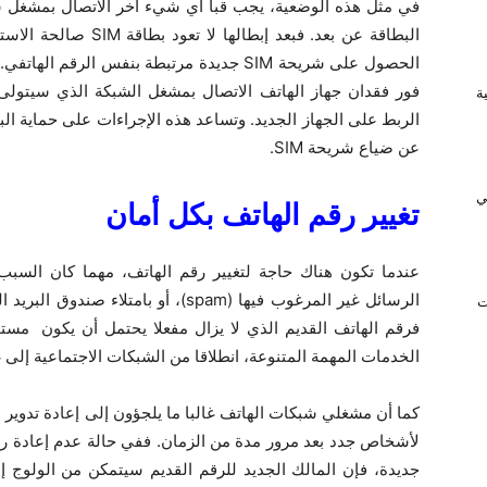
في مثل هذه الوضعية، يجب قبا أي شيء آخر الاتصال بمشغل شب
البطاقة عن بعد. فبعد إبطالها لا تعود بطاقة
SIM
صالحة الاستخ
الحصول على شريحة
SIM
جديدة مرتبطة بنفس الرقم الهاتفي.
فور فقدان جهاز الهاتف الاتصال بمشغل الشبكة الذي سيتولى
ريفية
الربط على الجهاز الجديد. وتساعد هذه الإجراءات على حماية الب
عن ضياع شريحة
SIM
.
ي
تغيير رقم الهاتف بكل أمان
عندما تكون هناك حاجة لتغيير رقم الهاتف، مهما كان السبب، 
الرسائل غير المرغوب فيها (
spam
)، أو بامتلاء صندوق البريد
ت
فرقم الهاتف القديم الذي لا يزال مفعلا يحتمل أن يكون مستخ
الخدمات المهمة المتنوعة، انطلاقا من الشبكات الاجتماعية إلى غ
كما أن مشغلي شبكات الهاتف غالبا ما يلجؤون إلى إعادة تدوير ال
لأشخاص جدد بعد مرور مدة من الزمان. ففي حالة عدم إعادة ربط 
جديدة، فإن المالك الجديد للرقم القديم سيتمكن من الولوج إل