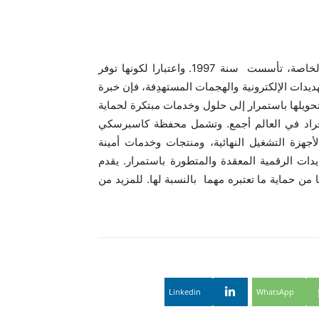
“كاسبرسكي”، شركة عالمية للأمن الإلكتروني وحماية الحياة الخاصة، تأسست سنة 1997. واعتبارا لكونها توفر
هديدات الإلكترونية والهجمات المستهدِفة، فإن خبرة
ويلها باستمرار إلى حلول وخدمات مبتكرة لحماية
أفراد في العالم أجمع. وتشمل محفظة كاسبرسكي
أجهزة التشغيل النهائية، ومنتجات وخدمات أمينة
دات الرقمية المعقدة والمتطورة باستمرار. يقدم
مقاولة بغرض تمكينها من حماية ما تعتبره مهما بالنسبة لها. للمزيد من
Linkedin
WhatsApp