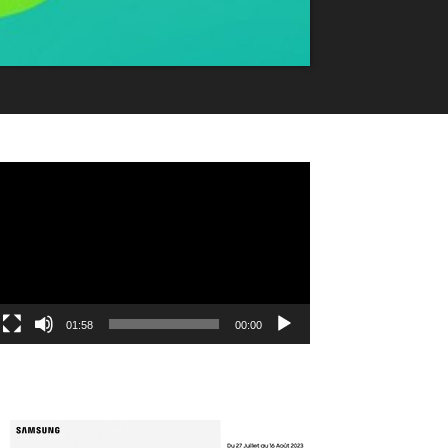
مشغل
الفيديو
01:58
00:00