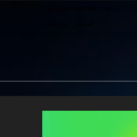
ف
آيتي-نيوز
FLEXSLIDER سلايدر – كبير
آلة طباعة
عالم الألعاب