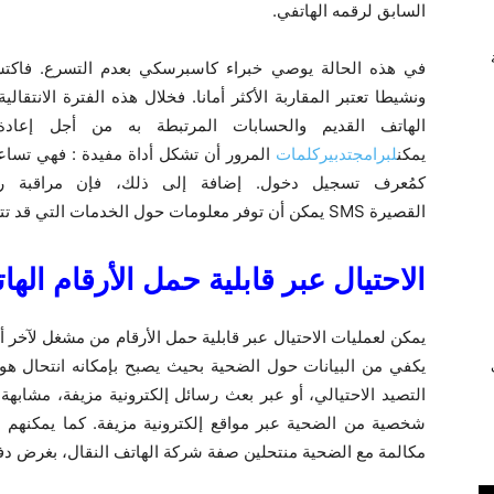
السابق لرقمه الهاتفي.
في هذه الحالة يوصي خبراء كاسبرسكي بعدم التسرع. فاكتسا
ونشيطا تعتبر المقاربة الأكثر أمانا. فخلال هذه الفترة الانتقا
الهاتف القديم والحسابات المرتبطة به من أجل إعادة 
يمكن
لبرامج
تدبير
كلمات
المرور أن تشكل أداة مفيدة : فهي تساع
كمُعرف تسجيل دخول. إضافة إلى ذلك، فإن مراقبة رمو
القصيرة
SMS
يمكن أن توفر معلومات حول الخدمات التي قد تتط
الاحتيال عبر قابلية حمل الأرقام اله
يمكن لعمليات الاحتيال عبر قابلية حمل الأرقام من مشغل لآخر
يكفي من البيانات حول الضحية بحيث يصبح بإمكانه انتحال هويت
ي
التصيد الاحتيالي، أو عبر بعث رسائل إلكترونية مزيفة، مشابه
شخصية من الضحية عبر مواقع إلكترونية مزيفة. كما يمكنهم اس
مكالمة مع الضحية منتحلين صفة شركة الهاتف النقال، بغرض دف