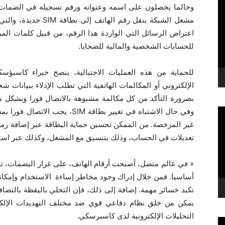
وحالما يحصلون على اسمه وعنوانه ورقم تسجيله في الضمات 
مشغل الشبكة ينقل رقم الهاتف إلى بطاقة
SIM
جديدة، والتي
اعتراض الرسائل التي الواردة هذا الرقم، من قبيل كلمات المر
للحسابات الشخصية والمالية للضحايا.
للحماية من هذه العمليات الاحتيالية، ينصح خبراء كاسبؤسك
الإلكتروني أو المكالمات الهاتفية التي تطلب الإدلاء ببيانا
بضرورة التأكد من كل مكالمة مشبوهة بالاتصال فورا وبشكل م
وفي حال الاشتباه في تغيير بطاقة
SIM
، يجب الاتصال فورا بم
غير المرخصة. من الممكن تحسين حماية البطاقة عبر إضافة رم
تعديلات في الحساب، وذلك بتنسيق مع المشغل، وكذلك عبر اس
« في عالم متصل، أصبحت أرقام الهاتف، على غرار البصمات، ت
أساسيا. فمن خلال إدراك وجود مخاطر إساءة الاستخدام وإمكا
تكبد خسائر مهمة. إضافة إلى ذلك، فإن التحلي باليقظة بالتضافر
يمكن من خلق نظام دفاعي قوي ضد مختلف التهديدات الإلكترو
التحليلات الإلكترونية لدى كاسبرسكي.