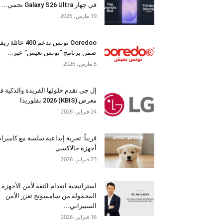
في جهاز Galaxy S26 Ultra تحمي...
19 مارس، 2026
Ooredoo تونس تدعم 400 عائلة 
ضمن برنامج “تونس تعيش” عبر...
5 مارس، 2026
إل جي تقدم حلولها الفريدة والذكية ف
معرض (KBIS) 2026 بفلوريدا
24 فبراير، 2026
قريباً: تجربة إبداعية سلسة مع كاميرا
أجهزة جالاكسي
23 فبراير، 2026
استراتيجية انعدام الثقة لأمن الأجهزة
المحمولة من سامسونج تعزز الأمن
السيبراني...
16 فبراير، 2026