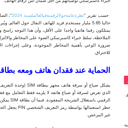
خبراء كاسبرسكي توصياتهم من أجل ضمان أمن أرقام الهاتف.
حسب تقرير “
نظرة
عامة
حول
الرقمنة
في
العالم
لسنة
2024
“، الص
حاليا 5.65 مليار مستخدم فريد للهاتف النقال حول العالم. 
يمتلكون رقما هاتفيا واحدا على الأقل، وأن هذا التوجه راس
الملاحظة، سلط خبراء كاسبرسكي الضوء على المخاطر والالتزا
ضرورة الوعي بأهمية المخاطر الموجودة، وعلى إجراءات الأ
للاختراق.
الحماية عند فقدان هاتف ومعه بطاق
يشكل ضياع أو سرقة هاتف مجهز ببطاقة
SIM
(وحدة التعريف
الذي تعرض لسرقة أو ضياع هاتفه لا يلزمه فقط التعامل مع فقدا
vivo تطلق
الرقمي باستغلال الشريحة المفقودة. فبما أن بطاقة
SIM
يمكن أ
حظر استعمالها بواسطة رمز التعريف الشخصي
PIN
يجعل الحسا
غير المرخص.
ية