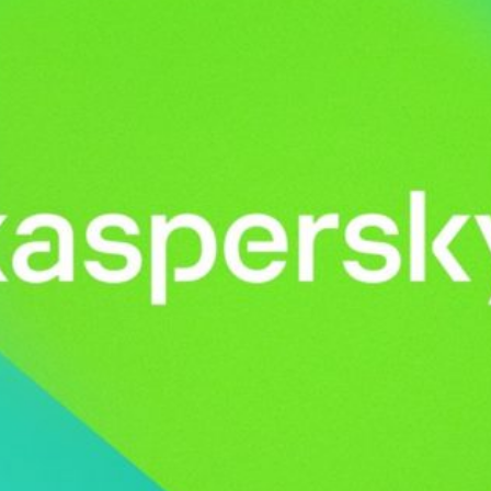
News
(arabic)