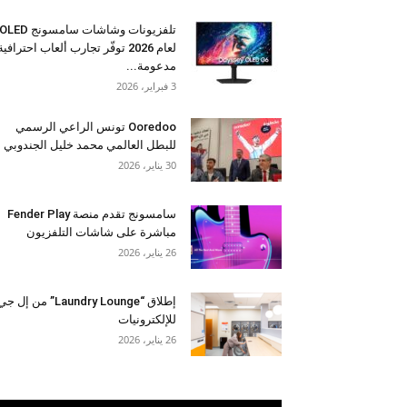
تلفزيونات وشاشات سامسونج OLED
لعام 2026 توفّر تجارب ألعاب احترافية
مدعومة...
3 فبراير، 2026
Ooredoo تونس الراعي الرسمي
للبطل العالمي محمد خليل الجندوبي
30 يناير، 2026
سامسونج تقدم منصة Fender Play
مباشرة على شاشات التلفزيون
26 يناير، 2026
إطلاق “Laundry Lounge” من إل ج
للإلكترونيات
26 يناير، 2026