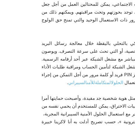
الاجتماعي، يمكن للمحتالين العمل من أجل جعل
 توجد بحوزتهم وتحت مراقبتهم. ويمكنهم ذلك من
ور ذات الاستعمال الوحيد والتي تمنح حق الولوج
ي بالتحلي باليقظة خلال معالجة رسائل البريد
ت شخصية، أو التي تحث على سرعة التصرف. ويوصون
باشر مع مشغل الشبكة عبر أحد أرقامه الرسمية.
شغل الشبكة لتأمين الحساب ومراقبة طلبات الأداء
ز
PIN
فريد أو كلمة مرور من أجل التمكن من إجراء
تعمال
الحلول
المتكاملة
للأمن
السيبراني
.
مثل هوية شخصية جد مفيدة، وأصبحت حمايتها أمرا
نيات الاختراق، يمكن للمستخدم أن يحمي نفسه من
 مع استعمال الحلول الأمنية السيبرانية المجربة،
نية »، حسب تصريح أدلت به أنا لاكرينا خبيرة