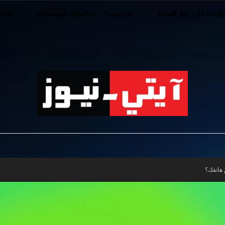
ارات على خط الحداثة
حواسيب
ديناميكية المؤسسات
هوات
iT-
 هاتفك؟