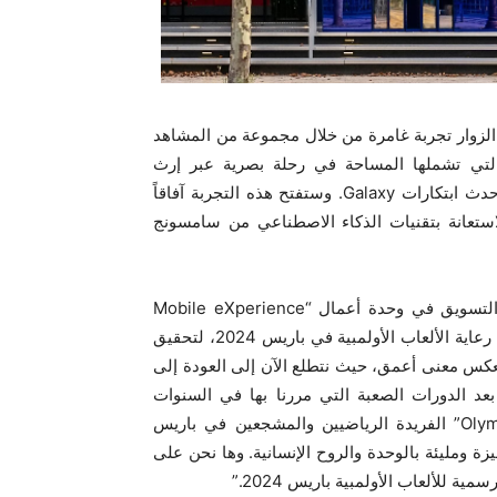
الجاري، حيث سيعيش الزوار تجربة غامرة من خلال مجموعة من المشاهد
 التي تشملها المساحة في رحلة بصرية عبر إرث
سامسونج الأولمبي، وستمنحهم فرصة حضور عروض عملية لأحدث ابتكارات Galaxy. وستفتح هذه التجربة آفاقاً
لاستعانة بتقنيات الذكاء الاصطناعي من سامسونج
وقالت ستيفاني تشوي، نائب الرئيس التنفيذي ورئيس قسم التسويق في وحدة أعمال “Mobile eXperience
Business” لدى سامسونج للإلكترونيات: “يَسرُّنا أن نشارك في رعاية الألعاب الأولمبية في باريس 2024، لتحقيق
يعكس معنى أعمق، حيث نتطلع الآن إلى العودة إلى
بعد الدورات الصعبة التي مررنا بها في السنوات
الأخيرة. وستمنح مساحة “Olympic™ rendezvous @ Samsung” الفريدة الرياضيين والمشجعين في باريس
يزة ومليئة بالوحدة والروح الإنسانية. وها نحن على
ية للألعاب الأولمبية باريس 2024.”