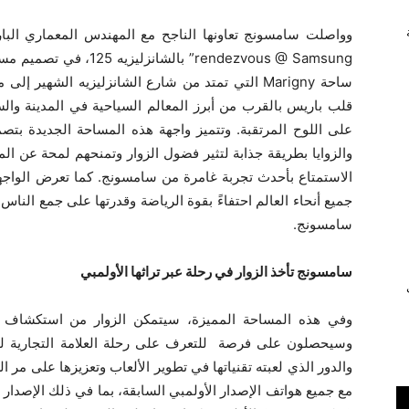
ساحة Marigny التي تمتد من شارع الشانزليزيه الشهير
قلب باريس بالقرب من أبرز المعالم السياحية في المدينة وا
على اللوح المرتقبة. وتتميز واجهة هذه المساحة الجديدة بت
والزوايا بطريقة جذابة لتثير فضول الزوار وتمنحهم لمحة عن المس
الاستمتاع بأحدث تجربة غامرة من سامسونج. كما تعرض الواجهة
سامسونج.
سامسونج تأخذ الزوار في رحلة عبر تراثها الأولمبي
ي
وفي هذه المساحة المميزة، سيتمكن الزوار من استكشاف إ
وسيحصلون على فرصة للتعرف على رحلة العلامة التجارية لتصبح ش
والدور الذي لعبته تقنياتها في تطوير الألعاب وتعزيزها على مر 