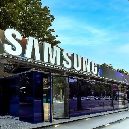
News
(arabic)