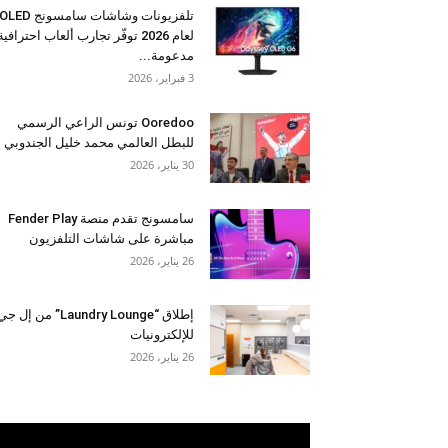
تلفزيونات وشاشات سامسونج OLED
لعام 2026 توفّر تجارب ألعاب احترافية
مدعومة...
3 فبراير، 2026
Ooredoo تونس الراعي الرسمي
للبطل العالمي محمد خليل الجندوبي
30 يناير، 2026
سامسونج تقدم منصة Fender Play
مباشرة على شاشات التلفزيون
26 يناير، 2026
إطلاق “Laundry Lounge” من إل ج
للإلكترونيات
26 يناير، 2026
مشغل