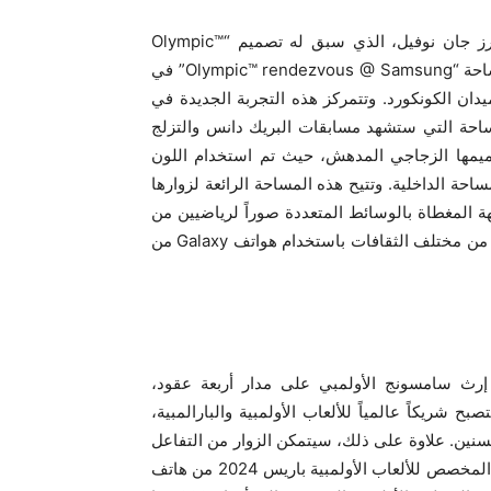
وواصلت سامسونج تعاونها الناجح مع المهندس المعماري البارز جان نوفيل، الذي سبق له تصميم “Olympic™
rendezvous @ Samsung” بالشانزليزيه 125، في تصميم مساحة “Olympic™ rendezvous @ Samsung” في
 إلى ميدان الكونكورد. وتتمرکز هذه التجربة الجديدة في
لساحة التي ستشهد مسابقات البريك دانس والتزلج
صميمها الزجاجي المدهش، حيث تم استخدام اللون
احة الداخلية. وتتيح هذه المساحة الرائعة لزوارها
 المغطاة بالوسائط المتعددة صوراً لرياضيين من
جميع أنحاء العالم احتفاءً بقوة الرياضة وقدرتها على جمع الناس من مختلف الثقافات باستخدام هواتف Galaxy من
رث سامسونج الأولمبي على مدار أربعة عقود،
ريكاً عالمياً للألعاب الأولمبية والبارالمبية،
السنين. علاوة على ذلك، سيتمكن الزوار من التفاعل
مع جميع هواتف الإصدار الأولمبي السابقة، بما في ذلك الإصدار المخصص للألعاب الأولمبية باريس 2024 من هاتف