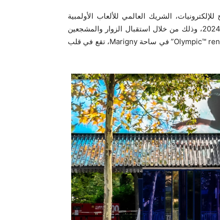
لكترونيات، الشريك العالمي للألعاب الأولمبية
والبارالمبية، بالبداية الرسمية لأحداث الألعاب الأولمبية باريس 2024، وذلك من خلال استقبال الزوار والمشجعين
في مساحة جديدة ومبتكرة تحت اسم “Olympic™ rendezvous @ Samsung” في ساحة Marigny، تقع في قلب