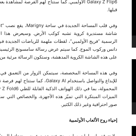
قبلها.
شاشة مستديرة كروية تشبه كوكب الأرض. وسيعرض هذا النص
الرسمية “فريج الأولمبي”، لقطات ملهمة للرياضات الجديدة في ا
على هذه الشاشة الكروية المدهشة، وستكون الرسالة مرئية من جم
وفي هذه المساحة المخصصة، سيتمكن الزوار من التعمق ف
للإبداع والتواصل باستخدام laxy AI
الميزات المبتكرة التي تميّز هذه الأجهزة، والخصائص التي
صور احترافية وغير ذلك الكثير.
إحياء روح الألعاب الأولمبية
ولا تتوقف إسهامات سامسونج عند حدود عرض منتجاتها المبت