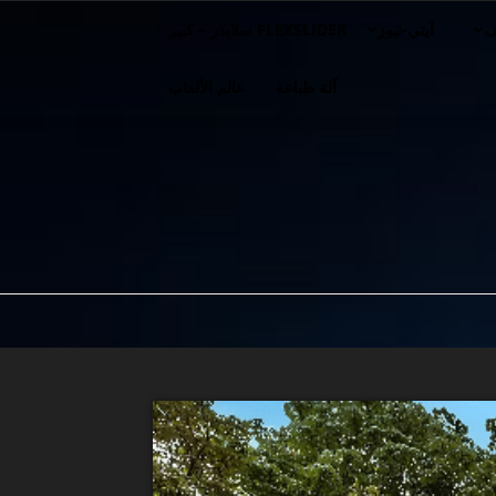
ف
آيتي-نيوز
FLEXSLIDER سلايدر – كبير
آلة طباعة
عالم الألعاب