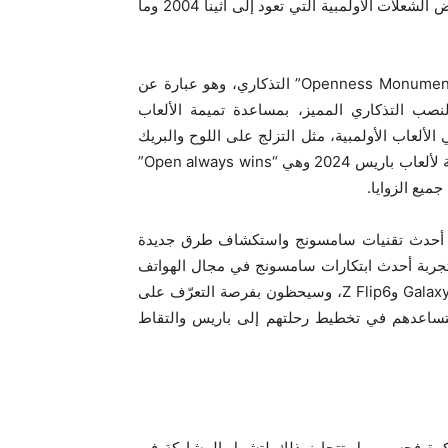
Galaxy Z Flip6 الأولمبي. كما ستتاح لهم الفرصة لمشاهدة بعض الشعلات الأولمبية التي تعود إلى أثينا 2004 وما
وفي قلب المساحة الجديدة في ساحة Marigny، يقع نصب “Openness Monument” التذكاري، وهو عبارة عن
ب التذكاري المميز، بمساعدة تميمة الألعاب
لألعاب الأولمبية، مثل التزلج على اللوح والبريك
دانس وركوب الموج. كما سيتم عرض رسالة سامسونج الرئيسية لألعاب باريس 2024 وهي “Open always wins”
يع الزوايا.
ي أحدث تقنيات سامسونج واستكشاف طرق جديدة
Ga، كما ستتاح لهم فرصة تجربة أحدث ابتكارات سامسونج في مجال الهواتف
المحمولة، بما في ذلك الهواتف الذكية القابلة للطي Galaxy Z Fold6 وZ Flip6، وسيحظون بفرصة التعرّف على
 ستساعدهم في تخطيط رحلتهم إلى باريس والتقاط
كرة فحسب، بل تتجاوز ذلك لتشمل المشاركة في