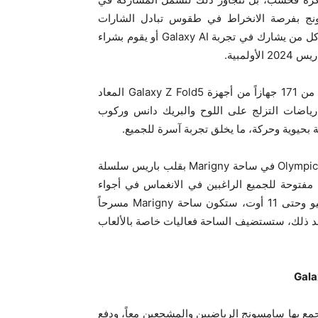
ونج بفرصة الانخراط في طقوس تبادل الشارات
الأولمبية التي طالما ارتبطت بهذه الأحداث العالمية. وسيحصل كل من يشارك في تجربة Galaxy AI أو يقوم بشراء
إلى جانب ذلك، سيعرض جدار قابل للطي مخصص، تم إنشاؤه من 171 جهازاً من أجهزة Galaxy Z Fold5 المعاد
رياضات التزلج على اللوح والبريك دانس وركوب
بحيوية وحركة، ما يخلق تجربة آسرة للجميع.
وخلال فترة الصيف، ستستضيف Olympic™ rendezvous @ Samsung في ساحة Marigny بقلب باريس سلسلة
مفتوحة للجميع الراغبين في الانغماس في أجواء
الألعاب الأولمبية والبارالمبية باريس 2024. وابتداءً من 27 يوليو وحتى 11 أوت، ستكون ساحة Marigny مسرحاً
عد ذلك، ستستضيف الساحة فعاليات خاصة بالألعاب
Gala
مع بها سامسونج الرياضيين والمشجعين معاً، ودفع