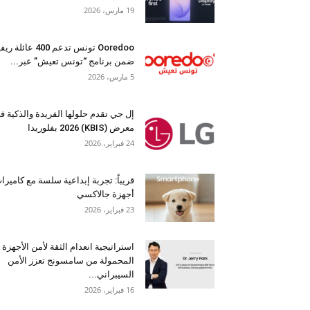
19 مارس، 2026
Ooredoo تونس تدعم 400 عائلة 
ضمن برنامج “تونس تعيش” عبر...
5 مارس، 2026
إل جي تقدم حلولها الفريدة والذكية ف
معرض (KBIS) 2026 بفلوريدا
24 فبراير، 2026
قريباً: تجربة إبداعية سلسة مع كاميرا
أجهزة جالاكسي
23 فبراير، 2026
استراتيجية انعدام الثقة لأمن الأجهزة
المحمولة من سامسونج تعزز الأمن
السيبراني...
16 فبراير، 2026