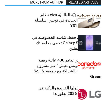
MORE FROM AUTHOR
RELATED ARTICLES
العلامة التّكنولوجيّة العالميّة vivo تطلق
هواتفها الذكيّة الجديدة في تونس: سلسلة
V70 وسلسلة Y31
شاشتك، لعينيك فقط: شاشة الخصوصية في
جهاز Galaxy S26 Ultra تحمي معلوماتك
من أعين المتطفلين
Ooredoo تونس تدعم 400 عائلة ريفية
ضمن برنامج “تونس تعيش” عبر مشروع
تنموي مستدام بالشراكة مع جمعية Soli &
Green
إل جي تقدم حلولها الفريدة والذكية في
معرض (KBIS) 2026 بفلوريدا