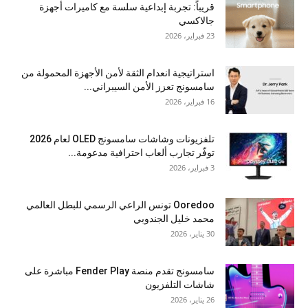
قريباً: تجربة إبداعية سلسة مع كاميرات أجهزة
جالاكسي
23 فبراير، 2026
استراتيجية انعدام الثقة لأمن الأجهزة المحمولة من
سامسونج تعزز الأمن السيبراني...
16 فبراير، 2026
تلفزيونات وشاشات سامسونج OLED لعام 2026
توفّر تجارب ألعاب احترافية مدعومة...
3 فبراير، 2026
Ooredoo تونس الراعي الرسمي للبطل العالمي
محمد خليل الجندوبي
30 يناير، 2026
سامسونج تقدم منصة Fender Play مباشرة على
شاشات التلفزيون
26 يناير، 2026