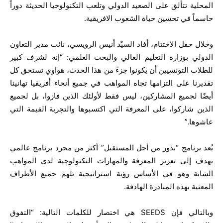
المحلية تتألق على الصعيد الدولي وتلعب التكنولوجيا الحديثة دوراً
حاسماً في تحسين حياة الشعوب الافريقية.
وخلال حفل الاختتام، أفاد السيّد أنيس الرويسي، نائب مدير التعاون
الدولي بوزارة التعليم العالي والبحث العلمي: “إنه لشرف كبير
للطلاب التونسيين أن يكونوا جزءً من هذا الحدث، هواوي تستحق كل
تقديرنا على التزامها تجاه المواهب في جميع أنحاء أفريقيا تهانينا
أيضًا لجميع المشاركين، ليس فقط لأولئك الذين فازوا، بل لجميع
الذين شاركوا، على المعرفة التي اكتسبوها والتجربة القيمة التي
عاشوها.”
يُعد برنامج “بذور من أجل المستقبل” أكثر من مجرد برنامج عالمي
يهدف إلى تعزيز المعرفة والمهارات التكنولوجية لدى المواهب
الشابة وهو في الأساس رؤية استراتيجية تلهم جميع الأطراف
المعنية بهذه المبادرة الهادفة.
وبالتالي فإن SEEDS هي اختصار للكلمات التالية: “التفوق