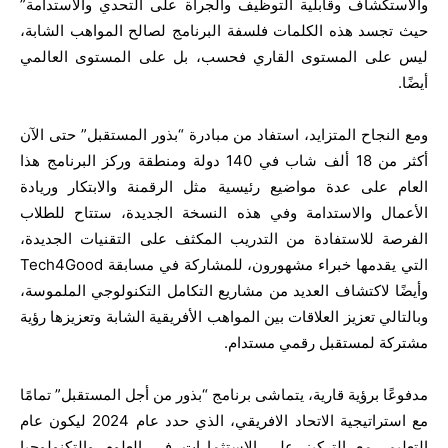
والاستكشاف وقابلية التوظيف والجرأة على التحدي والاستدامة”
حيث تجسد هذه الكلمات فلسفة البرنامج لصالح المواهب الشابة،
ليس على المستوى القاري فحسب، بل على المستوى العالمي
أيضًا.
ومع النجاح المتزايد، استفاد من مبادرة “بذور المستقبل” حتى الآن
أكثر من 18 ألف شاب في 140 دولة ومنطقة وركز البرنامج هذا
العام على عدة مواضيع رئيسية مثل الرقمنة والابتكار وريادة
الأعمال والاستدامة وفي هذه النسخة الجديدة، ستتاح للطلاب
الفرصة للاستفادة من التدريب المكثف على التقنيات الجديدة،
التي يقدمها خبراء مشهورون، للمشاركة في مسابقة Tech4Good
وأيضًا لاكتشاف العديد من مشاريع التكامل التكنولوجي الملموسة،
وبالتالي تعزيز العلاقات بين المواهب الأفريقية الشابة وتعزيزها رؤية
مشتركة لمستقبل رقمي مستدام.
مدفوعًا برؤية قارية، يتماشى برنامج “بذور من أجل المستقبل” تمامًا
مع استراتيجية الاتحاد الافريقي، الذي حدد عام 2024 ليكون عام
التعليم، مع التركيز على الاستثمارات في العلوم والتكنولوجيا