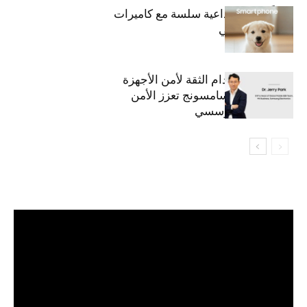
قريباً: تجربة إبداعية سلسة مع كاميرات
أجهزة جالاكسي
استراتيجية انعدام الثقة لأمن الأجهزة
المحمولة من سامسونج تعزز الأمن
السيبراني المؤسسي
مشغل
الفيديو