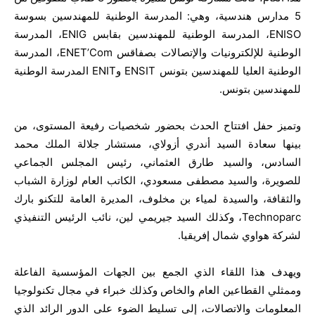
5 مدارس هندسية، وهي: المدرسة الوطنية للمهندسين بسوسة
ENISO، المدرسة الوطنية للمهندسين بقابس ENIG، المدرسة
الوطنية للإلكترونيات والإتصالات بصفاقس ENET’Com، المدرسة
الوطنية العليا للمهندسين بتونس ENSIT وENIT المدرسة الوطنية
للمهندسين بتونس.
وتميز حفل افتتاح الحدث بحضور شخصيات رفيعة المستوى، من
بينها سعادة السيد أندري أزولاي، مستشار جلالة الملك محمد
السادس، والسيد طارق العثماني، رئيس المجلس الجماعي
للصويرة، والسيد مصطفى مسعودي، الكاتب العام لوزارة الشباب
والثقافة، والسيدة لمياء بن مخلوف، المديرة العامة للتكنو بارك
Technoparc، وكذلك السيد جيريمي لين، نائب الرئيس التنفيذي
لشركة هواوي شمال إفريقيا.
ويهدف هذا اللقاء الذي الجمع بين الجهات المؤسسية الفاعلة
وممثلي القطاعين العام والخاص وكذلك خبراء في مجال تكنولوجيا
المعلومات والاتصالات، إلى تسليط الضوء على الدور الرائد الذي