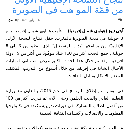
من قمّة المواهب في الصويرة
0
16 يوليو، 2024
By
بلاغ
-
آيتي نيوز (هواوي شمال إفريقيا) –
نظّمت هواوي شمال إفريقيا، يوم
3 جويلية في مدينة الصويرة بالمغرب، حفل افتتاح النسخة الأولى
الإقليميّة من برنامجها “بذور المستقبل” الذي انتظم من 3 إلى 9
جويلية , جمع الحدث أكثر من 160 شابًا موهُوبًا من أكثر من 15 دولة
افريقية، وقد تم خلال هذا الحدث الكبير عرض استثنائي لمهارات
الأجيال الشابة في إفريقيا من خلال أسبوع من التدريب المكثف،
المفعم بالابتكار وتبادل الثقافات.
في تونس، تم إطلاق البرنامج في عام 2015، بالتعاون مع وزارة
التعليم العالي والبحث العلمي وحتى الآن، تم تدريب أكثر من 100
من أفضل الطلاب للمشاركة في دورات تدريبية مكثفة في تكنولوجيا
المعلومات والاتصالات واكتشاف الثقافة الصينية.
هذا العام، كانت مشاركة تونس مميزة بحضور 8 طلاب متفوقين من