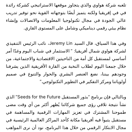
تلعبه شركة هواوي والذي يتجاوز موقعها الاستراتيجي كشركة رائدة
في في إفريقيا ولكنه يتميز أيضًا بتوجهاته القوية نحو توفير تدريب
عالي الجودة في مجال تكنولوجيا المعلومات والاتصالات وإنشاء
نظام بيئي رقمي ديناميكي وشامل على المستوى القاري.
وفي هذا السياق، قال السيد Jeremy Lin، نائب الرئيس التنفيذي
لشركة هواوي شمال أفريقيا: ” الاستثمار في شباب اليوم وغدًا أمر
أساسي لمستقبل كل أمة من الناحيتين الاقتصادية والاجتماعية، من
خلال جمعنا اليوم لطلاب النخبة من القارة الأفريقية الذين يشرفنا
وجودهم بيننا، نضع العنصر البشري والحوار والتنوع في صميم
أولوياتنا ومركز التفكير في التطوير التكنولوجي.”
وبالتالي فإن برنامج “بذور المستقبل Seeds for the Future” الذي
نشأ نتيجة تلاقي رؤى جميع شركائنا يُظهر أكثر من أي وقت مضى
طموحنا المشترك في تعزيز المهارات الرقمية والمساهمة في
مستقبل يتبوأ فيه أفريقيا مكانة كأحد المراكز العالمية الرئيسية في
مجال الابتكار الرقمي من خلال هذا البرنامج، نود أن نرى المواهب